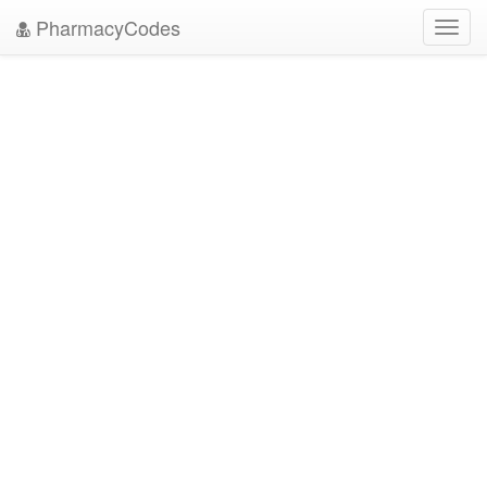
PharmacyCodes
Toggl
navig