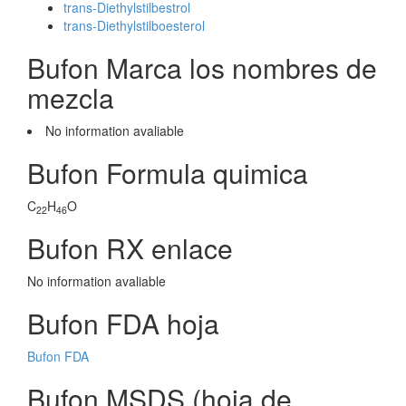
trans-Diethylstilbestrol
trans-Diethylstilboesterol
Bufon Marca los nombres de
mezcla
No information avaliable
Bufon Formula quimica
C
H
O
22
46
Bufon RX enlace
No information avaliable
Bufon FDA hoja
Bufon FDA
Bufon MSDS (hoja de