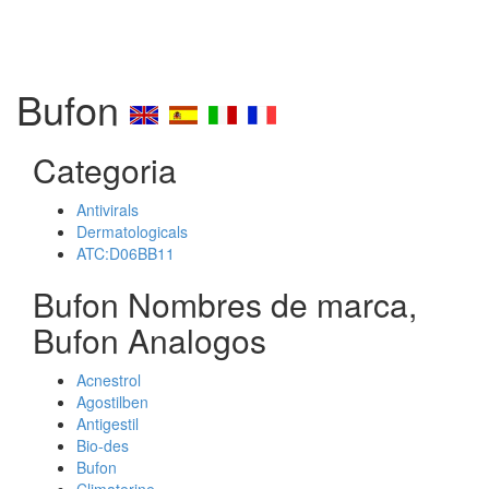
Bufon
Categoria
Antivirals
Dermatologicals
ATC:D06BB11
Bufon Nombres de marca,
Bufon Analogos
Acnestrol
Agostilben
Antigestil
Bio-des
Bufon