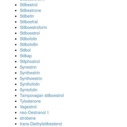
Stilbestrol
Stilbestrone
Stilbetin
Stilboefral
Stilboestroform
Stilboestrol
Stilbofolin
Stilbofollin
Stilbol
Stilkap
Stilphostrol
Synestrin
Synthestrin
Synthoestrin
Synthofolin
Syntofolin
Tampovagan stilboestrol
Tylosterone
Vagestrol
neo-Oestranol 1
strobene
trans-Diethylstilbesterol