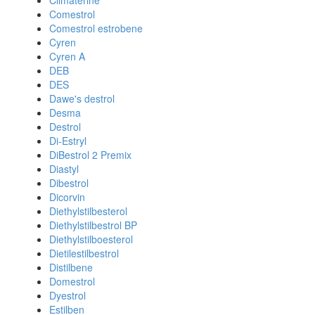
Climaterine
Comestrol
Comestrol estrobene
Cyren
Cyren A
DEB
DES
Dawe's destrol
Desma
Destrol
Di-Estryl
DiBestrol 2 Premix
Diastyl
Dibestrol
Dicorvin
Diethylstilbesterol
Diethylstilbestrol BP
Diethylstilboesterol
Dietilestilbestrol
Distilbene
Domestrol
Dyestrol
Estilben