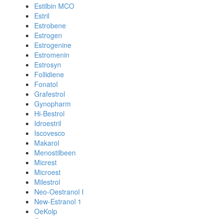
Estilbin MCO
Estril
Estrobene
Estrogen
Estrogenine
Estromenin
Estrosyn
Follidiene
Fonatol
Grafestrol
Gynopharm
Hi-Bestrol
Idroestril
Iscovesco
Makarol
Menostilbeen
Micrest
Microest
Milestrol
Neo-Oestranol I
New-Estranol 1
OeKolp