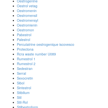
Oestrogenine
Oestrol vetag
Oestromenin
Oestromensil
Oestromensyl
Oestromienin
Oestromon
Pabestrol
Palestrol
Percutatrine oestrogenique iscovesco
Protectona
Rcra waste number U089
Rumestrol 1
Rumestrol 2
Sedestran
Serral
Sexocretin
Sibol
Sintestrol
Stibilium
Stil
Stil-Rol
Stilbestroform