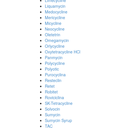
Limecycline
Liquamycin
Medocycline
Mericycline
Micycline
Neocycline
Oletetrin
Omegamycin
Orlycycline
Oxytetracycline HCl
Panmycin
Polycycline
Polyotic
Purocyclina
Resteclin
Retet
Robitet
Roviciclina
SK-Tetracycline
Solvocin
Sumycin
Sumycin Syrup
TAC