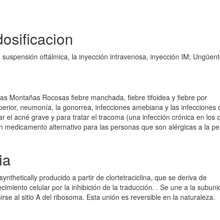
dosificacion
, suspensión oftálmica, la inyección intravenosa, inyección IM; Ungüen
 las Montañas Rocosas fiebre manchada, fiebre tifoidea y fiebre por
superior, neumonía, la gonorrea, infecciones amebiana y las infecciones 
ar el acné grave y para tratar el tracoma (una infección crónica en los o
 un medicamento alternativo para las personas que son alérgicas a la pen
ia
synthetically producido a partir de clortetraciclina, que se deriva de
cimiento celular por la inhibición de la traducción. . Se une a la subun
rse al sitio A del ribosoma. Esta unión es reversible en la naturaleza.