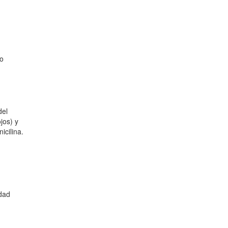
to
del
jos) y
icilina.
idad