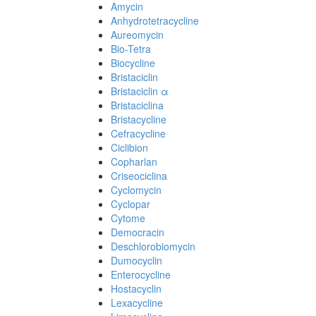
Amycin
Anhydrotetracycline
Aureomycin
Bio-Tetra
Biocycline
Bristaciclin
Bristaciclin α
Bristaciclina
Bristacycline
Cefracycline
Ciclibion
Copharlan
Criseociclina
Cyclomycin
Cyclopar
Cytome
Democracin
Deschlorobiomycin
Dumocyclin
Enterocycline
Hostacyclin
Lexacycline