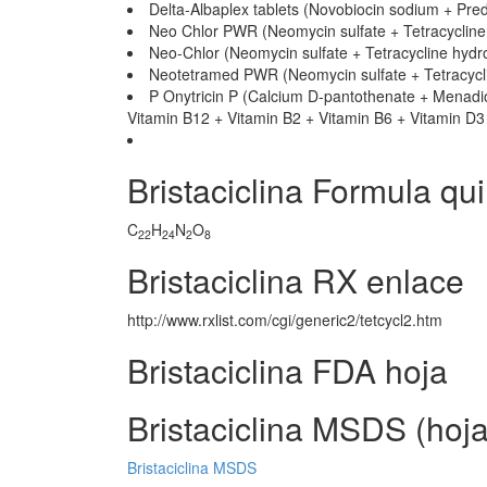
Delta-Albaplex tablets (Novobiocin sodium + Pred
Neo Chlor PWR (Neomycin sulfate + Tetracycline
Neo-Chlor (Neomycin sulfate + Tetracycline hydr
Neotetramed PWR (Neomycin sulfate + Tetracycli
P Onytricin P (Calcium D-pantothenate + Menadion
Vitamin B12 + Vitamin B2 + Vitamin B6 + Vitamin D3
Bristaciclina Formula qu
C
H
N
O
22
24
2
8
Bristaciclina RX enlace
http://www.rxlist.com/cgi/generic2/tetcycl2.htm
Bristaciclina FDA hoja
Bristaciclina MSDS (hoja
Bristaciclina MSDS