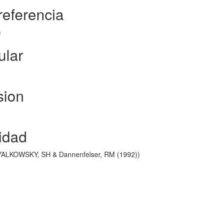
 referencia
)
ular
sion
idad
- YALKOWSKY, SH & Dannenfelser, RM (1992))