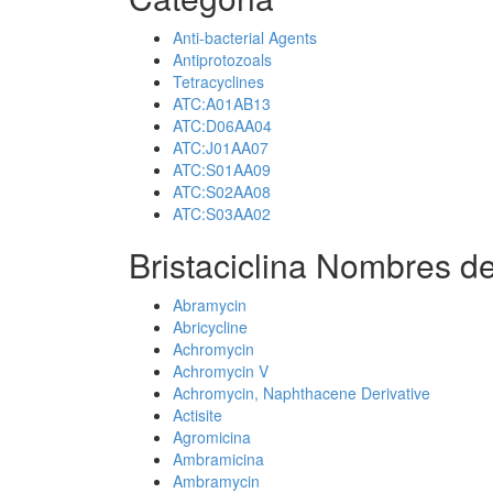
Anti-bacterial Agents
Antiprotozoals
Tetracyclines
ATC:A01AB13
ATC:D06AA04
ATC:J01AA07
ATC:S01AA09
ATC:S02AA08
ATC:S03AA02
Bristaciclina Nombres de
Abramycin
Abricycline
Achromycin
Achromycin V
Achromycin, Naphthacene Derivative
Actisite
Agromicina
Ambramicina
Ambramycin