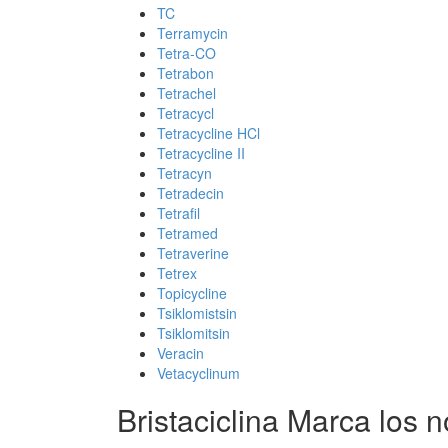
TC
Terramycin
Tetra-CO
Tetrabon
Tetrachel
Tetracycl
Tetracycline HCl
Tetracycline II
Tetracyn
Tetradecin
Tetrafil
Tetramed
Tetraverine
Tetrex
Topicycline
Tsiklomistsin
Tsiklomitsin
Veracin
Vetacyclinum
Bristaciclina Marca los