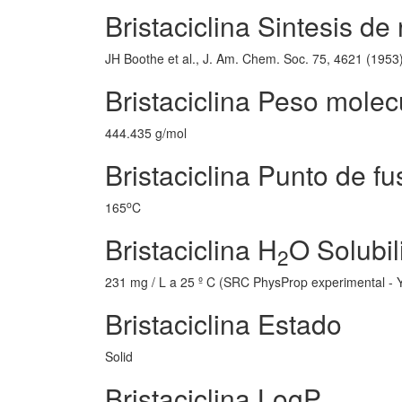
Bristaciclina Sintesis de
JH Boothe et al., J. Am. Chem. Soc. 75, 4621 (1953
Bristaciclina Peso molec
444.435 g/mol
Bristaciclina Punto de fu
o
165
C
Bristaciclina H
O Solubil
2
231 mg / L a 25 º C (SRC PhysProp experimental 
Bristaciclina Estado
Solid
Bristaciclina LogP