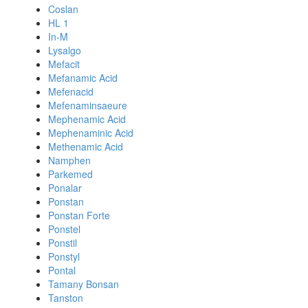
Coslan
HL 1
In-M
Lysalgo
Mefacit
Mefanamic Acid
Mefenacid
Mefenaminsaeure
Mephenamic Acid
Mephenaminic Acid
Methenamic Acid
Namphen
Parkemed
Ponalar
Ponstan
Ponstan Forte
Ponstel
Ponstil
Ponstyl
Pontal
Tamany Bonsan
Tanston