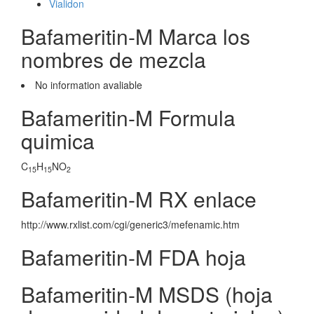
Vialidon
Bafameritin-M Marca los
nombres de mezcla
No information avaliable
Bafameritin-M Formula
quimica
C
H
NO
15
15
2
Bafameritin-M RX enlace
http://www.rxlist.com/cgi/generic3/mefenamic.htm
Bafameritin-M FDA hoja
Bafameritin-M MSDS (hoja