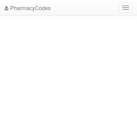
PharmacyCodes
Toggl
navig