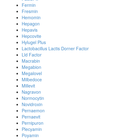
Fermin
Fresmin
Hemomin
Hepagon
Hepavis
Hepcovite
Hylugel Plus
Lactobacillus Lactis Dorner Factor
Lld Factor
Macrabin
Megabion
Megalovel
Milbedoce
Millevit
Nagravon
Normocytin
Novidroxin
Pernaemon
Pernaevit
Pernipuron
Plecyamin
Poyamin