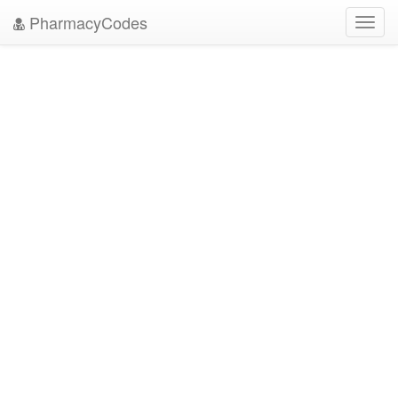
PharmacyCodes
Toggl
navig