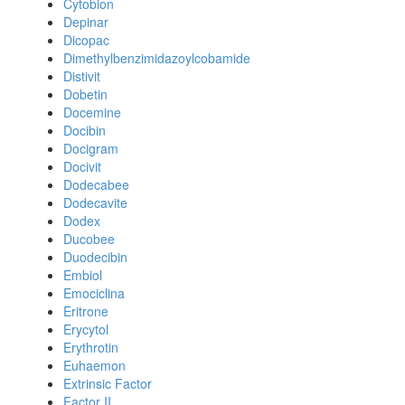
Cytobion
Depinar
Dicopac
Dimethylbenzimidazoylcobamide
Distivit
Dobetin
Docemine
Docibin
Docigram
Docivit
Dodecabee
Dodecavite
Dodex
Ducobee
Duodecibin
Embiol
Emociclina
Eritrone
Erycytol
Erythrotin
Euhaemon
Extrinsic Factor
Factor II