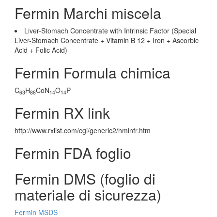
Fermin Marchi miscela
Liver-Stomach Concentrate with Intrinsic Factor (Special
Liver-Stomach Concentrate + Vitamin B 12 + Iron + Ascorbic
Acid + Folic Acid)
Fermin Formula chimica
C
H
CoN
O
P
63
88
14
14
Fermin RX link
http://www.rxlist.com/cgi/generic2/hminfr.htm
Fermin FDA foglio
Fermin DMS (foglio di
materiale di sicurezza)
Fermin MSDS