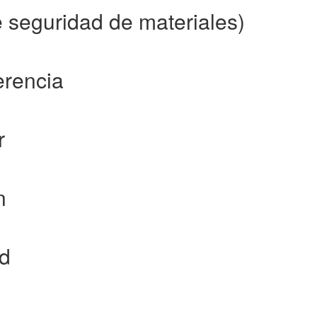
 seguridad de materiales)
erencia
r
n
ad