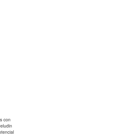
as con
reludin
tencial