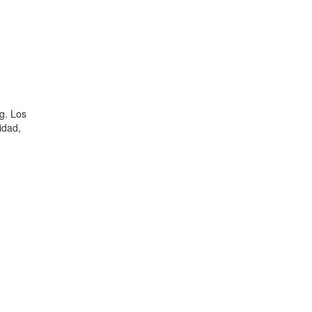
g. Los
idad,