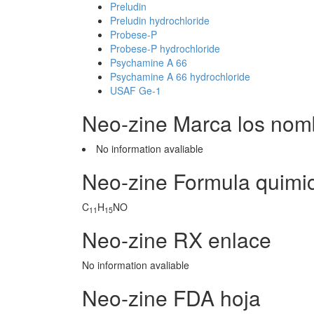
Preludin
Preludin hydrochloride
Probese-P
Probese-P hydrochloride
Psychamine A 66
Psychamine A 66 hydrochloride
USAF Ge-1
Neo-zine Marca los nom
No information avaliable
Neo-zine Formula quimi
C
H
NO
11
15
Neo-zine RX enlace
No information avaliable
Neo-zine FDA hoja