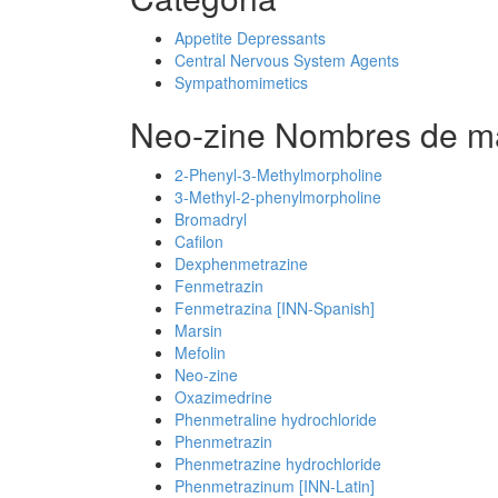
Appetite Depressants
Central Nervous System Agents
Sympathomimetics
Neo-zine Nombres de ma
2-Phenyl-3-Methylmorpholine
3-Methyl-2-phenylmorpholine
Bromadryl
Cafilon
Dexphenmetrazine
Fenmetrazin
Fenmetrazina [INN-Spanish]
Marsin
Mefolin
Neo-zine
Oxazimedrine
Phenmetraline hydrochloride
Phenmetrazin
Phenmetrazine hydrochloride
Phenmetrazinum [INN-Latin]