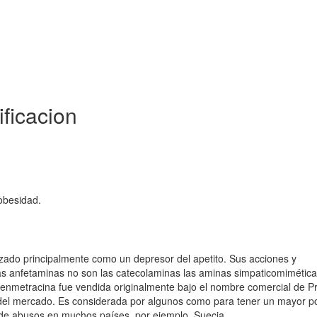
ficacion
obesidad.
zado principalmente como un depresor del apetito. Sus acciones y
as anfetaminas no son las catecolaminas las aminas simpaticomimétic
 Fenmetracina fue vendida originalmente bajo el nombre comercial de P
el mercado. Es considerada por algunos como para tener un mayor po
o de abusos en muchos países, por ejemplo, Suecia.