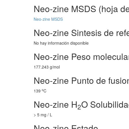
Neo-zine MSDS (hoja de
Neo-zine MSDS
Neo-zine Sintesis de ref
No hay información disponible
Neo-zine Peso molecula
177.243 g/mol
Neo-zine Punto de fusio
o
139
C
Neo-zine H
O Solubilid
2
> 5 mg / L
Neo-zine Estado