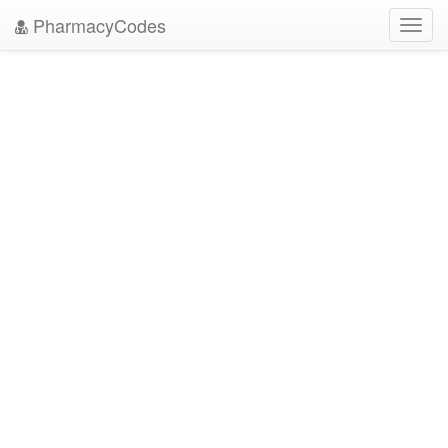
PharmacyCodes
Toggl
navig