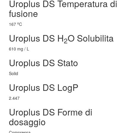
Uroplus DS Temperatura di
fusione
o
167
C
Uroplus DS H
O Solubilita
2
610 mg / L
Uroplus DS Stato
Solid
Uroplus DS LogP
2.447
Uroplus DS Forme di
dosaggio
Compressa