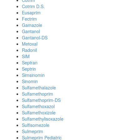
Cotrim
Cotrim D.S.
Eusaprim
Fectrim
Gamazole
Gantanol
Gantanol-DS
Metoxal
Radonil
SIM
Septran
Septrin
Simsinomin
Sinomin
Sulfamethalazole
Sulfamethoprim
Sulfamethoprim-DS
Sulfamethoxazol
Sulfamethoxizole
Sulfamethylisoxazole
Sulfisomezole
Sulmeprim
Sulmeprim Pediatric