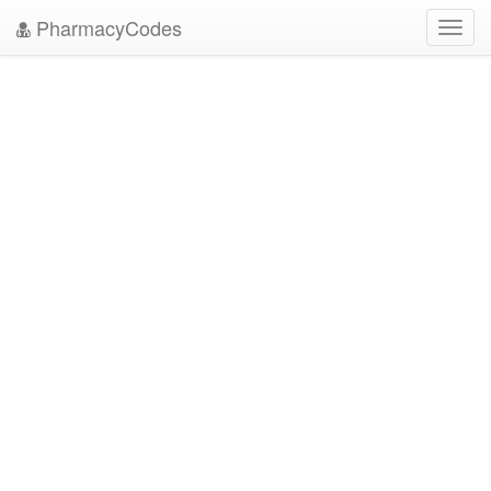
PharmacyCodes
Toggl
navig