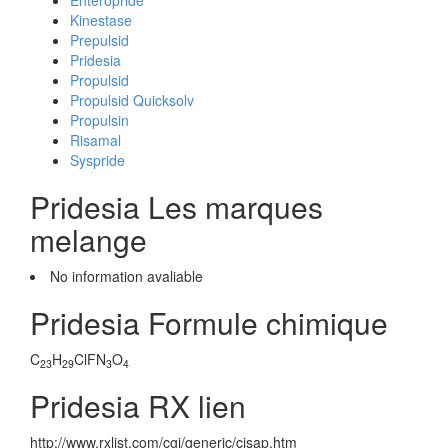
Enteropride
Kinestase
Prepulsid
Pridesia
Propulsid
Propulsid Quicksolv
Propulsin
Risamal
Syspride
Pridesia Les marques
melange
No information avaliable
Pridesia Formule chimique
C
H
ClFN
O
23
29
3
4
Pridesia RX lien
http://www.rxlist.com/cgi/generic/cisap.htm