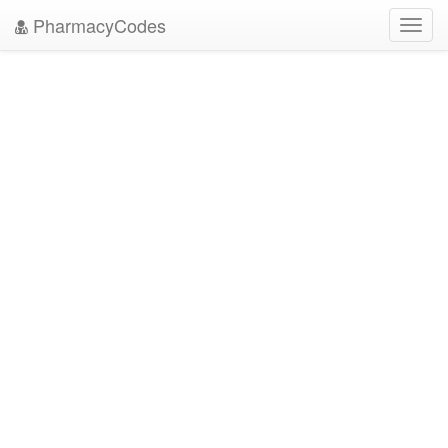
PharmacyCodes
Toggl
navig