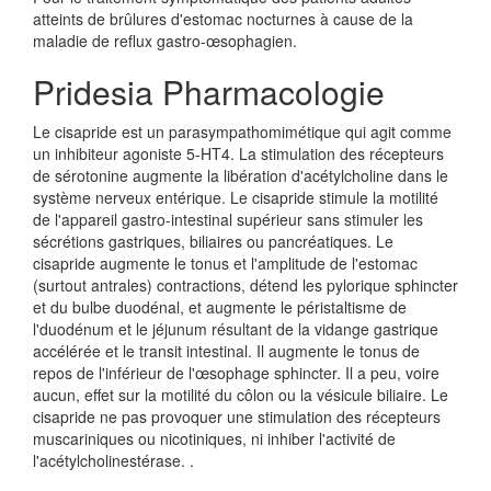
atteints de brûlures d'estomac nocturnes à cause de la
maladie de reflux gastro-œsophagien.
Pridesia Pharmacologie
Le cisapride est un parasympathomimétique qui agit comme
un inhibiteur agoniste 5-HT4. La stimulation des récepteurs
de sérotonine augmente la libération d'acétylcholine dans le
système nerveux entérique. Le cisapride stimule la motilité
de l'appareil gastro-intestinal supérieur sans stimuler les
sécrétions gastriques, biliaires ou pancréatiques. Le
cisapride augmente le tonus et l'amplitude de l'estomac
(surtout antrales) contractions, détend les pylorique sphincter
et du bulbe duodénal, et augmente le péristaltisme de
l'duodénum et le jéjunum résultant de la vidange gastrique
accélérée et le transit intestinal. Il augmente le tonus de
repos de l'inférieur de l'œsophage sphincter. Il a peu, voire
aucun, effet sur la motilité du côlon ou la vésicule biliaire. Le
cisapride ne pas provoquer une stimulation des récepteurs
muscariniques ou nicotiniques, ni inhiber l'activité de
l'acétylcholinestérase. .