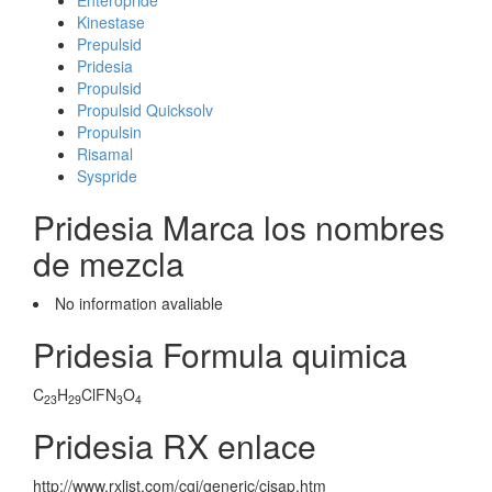
Enteropride
Kinestase
Prepulsid
Pridesia
Propulsid
Propulsid Quicksolv
Propulsin
Risamal
Syspride
Pridesia Marca los nombres
de mezcla
No information avaliable
Pridesia Formula quimica
C
H
ClFN
O
23
29
3
4
Pridesia RX enlace
http://www.rxlist.com/cgi/generic/cisap.htm