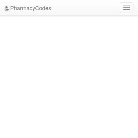
PharmacyCodes
Toggl
navig