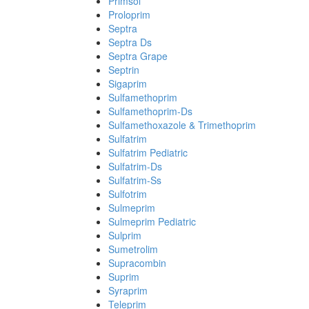
Primsol
Proloprim
Septra
Septra Ds
Septra Grape
Septrin
Sigaprim
Sulfamethoprim
Sulfamethoprim-Ds
Sulfamethoxazole & Trimethoprim
Sulfatrim
Sulfatrim Pediatric
Sulfatrim-Ds
Sulfatrim-Ss
Sulfotrim
Sulmeprim
Sulmeprim Pediatric
Sulprim
Sumetrolim
Supracombin
Suprim
Syraprim
Teleprim