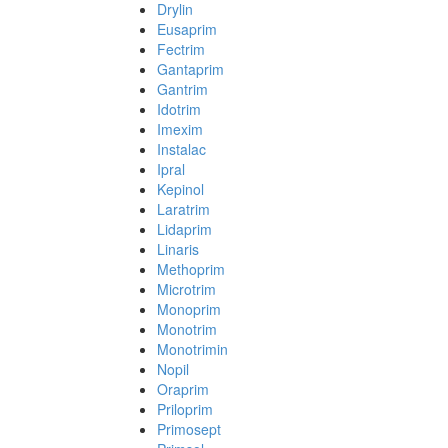
Drylin
Eusaprim
Fectrim
Gantaprim
Gantrim
Idotrim
Imexim
Instalac
Ipral
Kepinol
Laratrim
Lidaprim
Linaris
Methoprim
Microtrim
Monoprim
Monotrim
Monotrimin
Nopil
Oraprim
Priloprim
Primosept