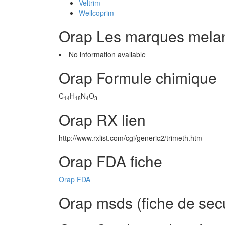
Veltrim
Wellcoprim
Orap Les marques mela
No information avaliable
Orap Formule chimique
C
H
N
O
14
18
4
3
Orap RX lien
http://www.rxlist.com/cgi/generic2/trimeth.htm
Orap FDA fiche
Orap FDA
Orap msds (fiche de secu