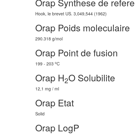
Orap Synthese de refer
Hook, le brevet US. 3,049,544 (1962)
Orap Poids moleculaire
290.318 g/mol
Orap Point de fusion
o
199 - 203
C
Orap H
O Solubilite
2
12,1 mg / ml
Orap Etat
Solid
Orap LogP