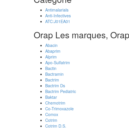
Antimalarials
Anti-Infectives
ATC:J01EA01
Orap Les marques, Orap
Abacin
Abaprim
Alprim
Apo-Sulfatrim
Bactin
Bactramin
Bactrim
Bactrim Ds
Bactrim Pediatric
Baktar
Chemotrim
Co-Trimoxazole
Comox
Cotrim
Cotrim D.S.