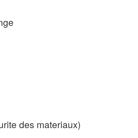
nge
rite des materiaux)