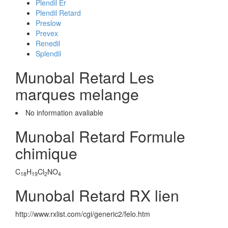
Plendil Er
Plendil Retard
Preslow
Prevex
Renedil
Splendil
Munobal Retard Les
marques melange
No information avaliable
Munobal Retard Formule
chimique
C
H
Cl
NO
18
19
2
4
Munobal Retard RX lien
http://www.rxlist.com/cgi/generic2/felo.htm