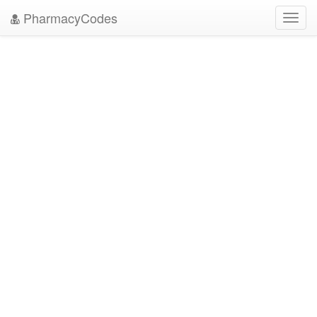
PharmacyCodes
Toggl
navig