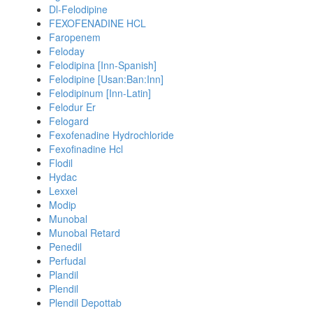
Dl-Felodipine
FEXOFENADINE HCL
Faropenem
Feloday
Felodipina [Inn-Spanish]
Felodipine [Usan:Ban:Inn]
Felodipinum [Inn-Latin]
Felodur Er
Felogard
Fexofenadine Hydrochloride
Fexofinadine Hcl
Flodil
Hydac
Lexxel
Modip
Munobal
Munobal Retard
Penedil
Perfudal
Plandil
Plendil
Plendil Depottab