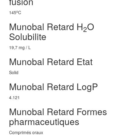
fusion
o
145
C
Munobal Retard H
O
2
Solubilite
19,7 mg / L
Munobal Retard Etat
Solid
Munobal Retard LogP
4.121
Munobal Retard Formes
pharmaceutiques
Comprimés oraux