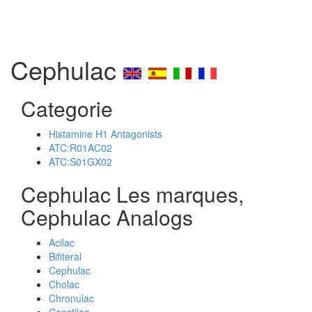
Cephulac
Categorie
Histamine H1 Antagonists
ATC:R01AC02
ATC:S01GX02
Cephulac Les marques,
Cephulac Analogs
Acilac
Bifiteral
Cephulac
Cholac
Chronulac