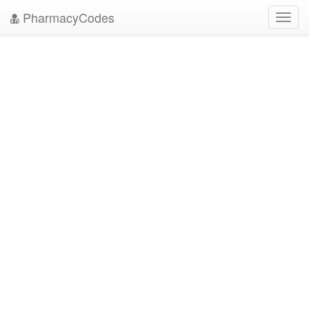
PharmacyCodes
Toggl
navig