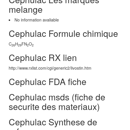
melange
No information avaliable
Cephulac Formule chimique
C
H
FN
O
26
29
2
2
Cephulac RX lien
http://www.rxlist.com/cgi/generic2/livostin.htm
Cephulac FDA fiche
Cephulac msds (fiche de
securite des materiaux)
Cephulac Synthese de