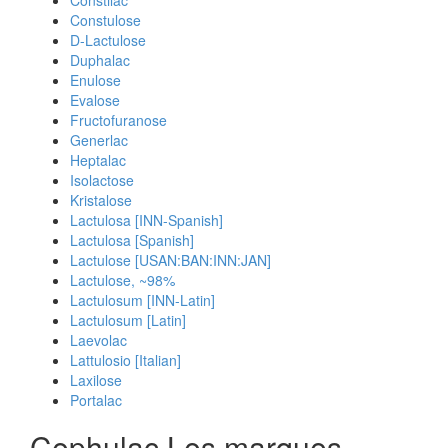
Constilac
Constulose
D-Lactulose
Duphalac
Enulose
Evalose
Fructofuranose
Generlac
Heptalac
Isolactose
Kristalose
Lactulosa [INN-Spanish]
Lactulosa [Spanish]
Lactulose [USAN:BAN:INN:JAN]
Lactulose, ~98%
Lactulosum [INN-Latin]
Lactulosum [Latin]
Laevolac
Lattulosio [Italian]
Laxilose
Portalac
Cephulac Les marques