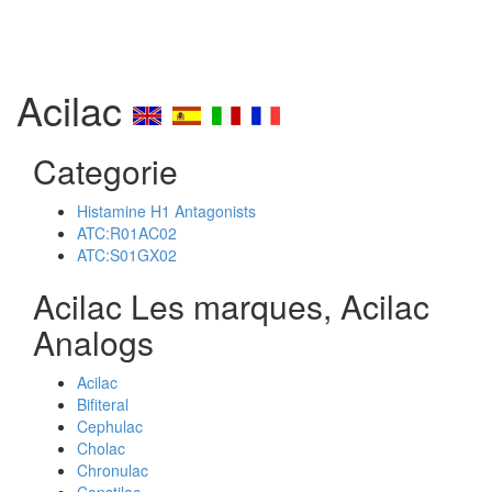
Acilac
Categorie
Histamine H1 Antagonists
ATC:R01AC02
ATC:S01GX02
Acilac Les marques, Acilac
Analogs
Acilac
Bifiteral
Cephulac
Cholac
Chronulac