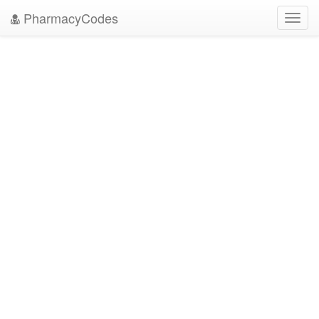
PharmacyCodes
Toggl
navig