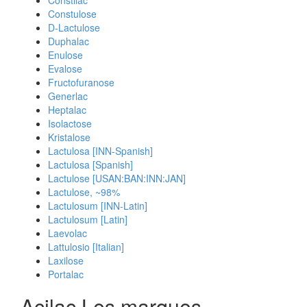
Constilac
Constulose
D-Lactulose
Duphalac
Enulose
Evalose
Fructofuranose
Generlac
Heptalac
Isolactose
Kristalose
Lactulosa [INN-Spanish]
Lactulosa [Spanish]
Lactulose [USAN:BAN:INN:JAN]
Lactulose, ~98%
Lactulosum [INN-Latin]
Lactulosum [Latin]
Laevolac
Lattulosio [Italian]
Laxilose
Portalac
Acilac Les marques