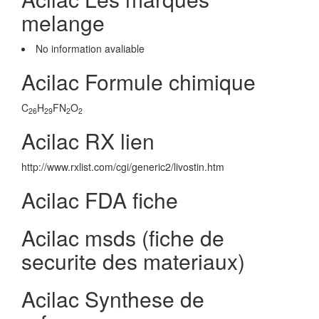
melange
No information avaliable
Acilac Formule chimique
C
H
FN
O
26
29
2
2
Acilac RX lien
http://www.rxlist.com/cgi/generic2/livostin.htm
Acilac FDA fiche
Acilac msds (fiche de
securite des materiaux)
Acilac Synthese de