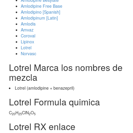
Amlodipine Besylate
Amlodipine Free Base
Amlodipino [Spanish]
Amlodipinum [Latin]
Amlodis
Amvaz
Coroval
Lipinox
Lotrel
Norvasc
Lotrel Marca los nombres de
mezcla
Lotrel (amlodipine + benazepril)
Lotrel Formula quimica
C
H
ClN
O
20
25
2
5
Lotrel RX enlace