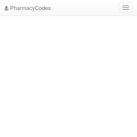
PharmacyCodes
Toggl
navig