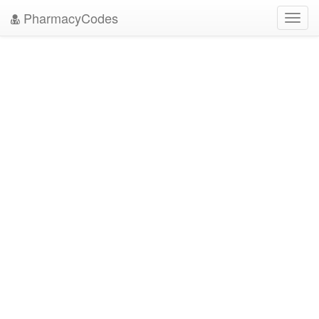
PharmacyCodes
Toggl
navig