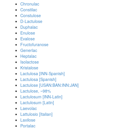
Chronulac
Constilac
Constulose
D-Lactulose
Duphalac
Enulose
Evalose
Fructofuranose
Generlac
Heptalac
Isolactose
Kristalose
Lactulosa [INN-Spanish]
Lactulosa [Spanish]
Lactulose [USAN:BAN:INN:JAN]
Lactulose, ~98%
Lactulosum [INN-Latin]
Lactulosum [Latin]
Laevolac
Lattulosio [Italian]
Laxilose
Portalac