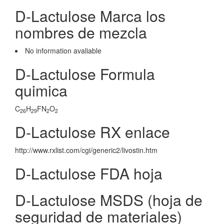
D-Lactulose Marca los
nombres de mezcla
No information avaliable
D-Lactulose Formula
quimica
C
H
FN
O
26
29
2
2
D-Lactulose RX enlace
http://www.rxlist.com/cgi/generic2/livostin.htm
D-Lactulose FDA hoja
D-Lactulose MSDS (hoja de
seguridad de materiales)