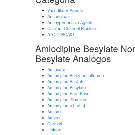
Vasodilator Agents
Antianginals
Antihypertensive Agents
Calcium Channel Blockers
ATC:C08CA01
Amlodipine Besylate No
Besylate Analogos
Amlocard
Amlodipine Benzenesulfonate
Amlodipine Besilate
Amlodipine Besylate
Amlodipine Free Base
Amlodipino [Spanish]
Amlodipinum [Latin]
Amlodis
Amvaz
Coroval
Lipinox