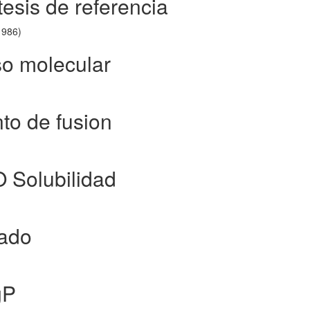
esis de referencia
1986)
so molecular
to de fusion
O Solubilidad
tado
gP