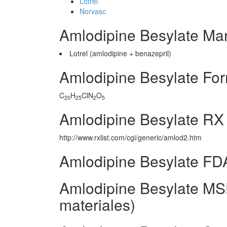
Lotrel
Norvasc
Amlodipine Besylate Ma
Lotrel (amlodipine + benazepril)
Amlodipine Besylate Fo
C
H
ClN
O
20
25
2
5
Amlodipine Besylate RX
http://www.rxlist.com/cgi/generic/amlod2.htm
Amlodipine Besylate FD
Amlodipine Besylate MS
materiales)