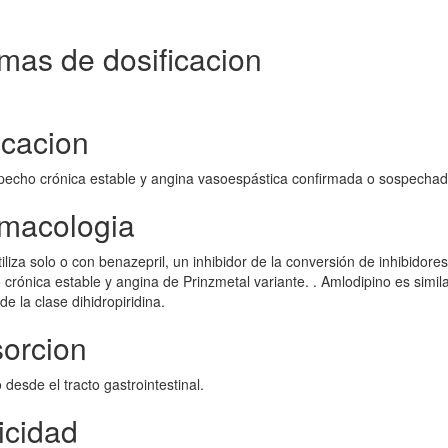
mas de dosificacion
icacion
e pecho crónica estable y angina vasoespástica confirmada o sospechad
rmacologia
iliza solo o con benazepril, un inhibidor de la conversión de inhibidores
 crónica estable y angina de Prinzmetal variante. . Amlodipino es simila
e la clase dihidropiridina.
sorcion
desde el tracto gastrointestinal.
icidad