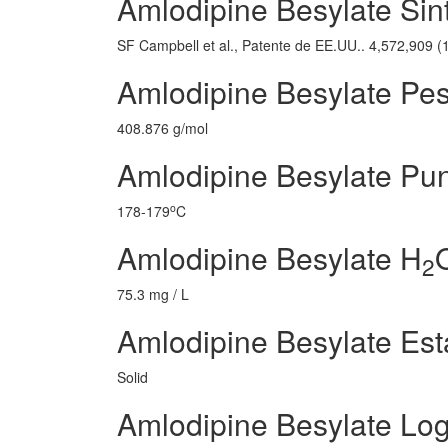
Amlodipine Besylate Sint
SF Campbell et al., Patente de EE.UU.. 4,572,909 (
Amlodipine Besylate Pe
408.876 g/mol
Amlodipine Besylate Pun
o
178-179
C
Amlodipine Besylate H
2
75.3 mg / L
Amlodipine Besylate Es
Solid
Amlodipine Besylate Lo