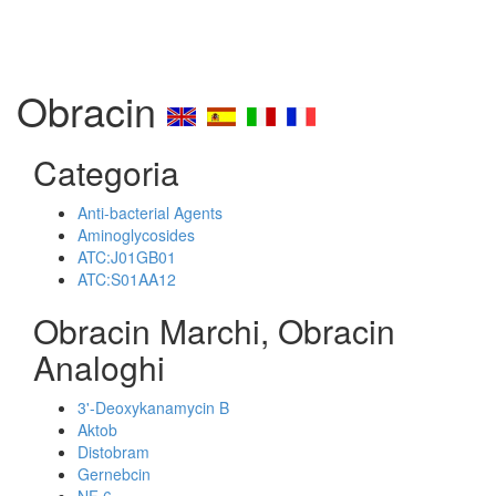
Obracin
Categoria
Anti-bacterial Agents
Aminoglycosides
ATC:J01GB01
ATC:S01AA12
Obracin Marchi, Obracin
Analoghi
3'-Deoxykanamycin B
Aktob
Distobram
Gernebcin