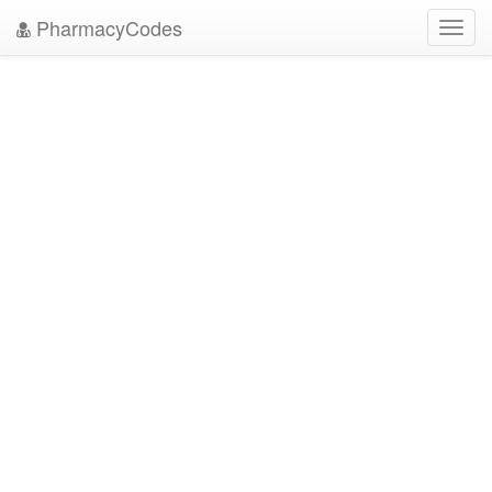
PharmacyCodes
Toggl
navig