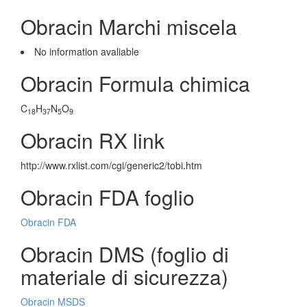
Obracin Marchi miscela
No information avaliable
Obracin Formula chimica
C
H
N
O
18
37
5
9
Obracin RX link
http://www.rxlist.com/cgi/generic2/tobi.htm
Obracin FDA foglio
Obracin FDA
Obracin DMS (foglio di
materiale di sicurezza)
Obracin MSDS