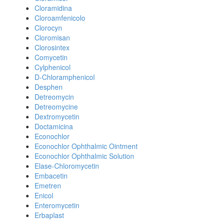
Cloramidina
Cloroamfenicolo
Clorocyn
Cloromisan
Clorosintex
Comycetin
Cylphenicol
D-Chloramphenicol
Desphen
Detreomycin
Detreomycine
Dextromycetin
Doctamicina
Econochlor
Econochlor Ophthalmic Ointment
Econochlor Ophthalmic Solution
Elase-Chloromycetin
Embacetin
Emetren
Enicol
Enteromycetin
Erbaplast