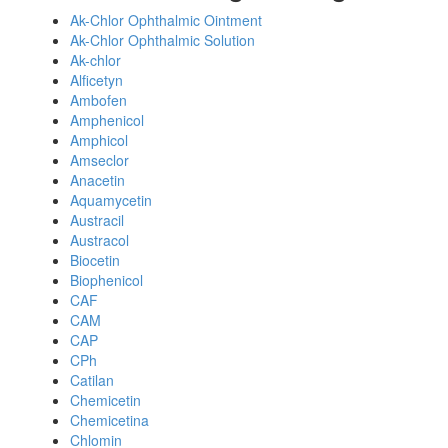
Ak-Chlor Ophthalmic Ointment
Ak-Chlor Ophthalmic Solution
Ak-chlor
Alficetyn
Ambofen
Amphenicol
Amphicol
Amseclor
Anacetin
Aquamycetin
Austracil
Austracol
Biocetin
Biophenicol
CAF
CAM
CAP
CPh
Catilan
Chemicetin
Chemicetina
Chlomin