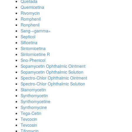
Quellada
Quemicetina
Rivomycin
Romphenil
Ronphenil
Sang-«gamma»
Septicol
Sificetina
Sintomicetina
Sintomicetine R
Sno-Phenicol
Sopamycetin Ophthalmic Ointment
Sopamycetin Ophthalmic Solution
Spectro-Chlor Ophthalmic Ointment
Spectro-Chlor Ophthalmic Solution
Stanomycetin
Synthomycetin
Synthomycetine
Synthomycine
Tega-Cetin
Tevcocin
Tevcosin
Tifomycin