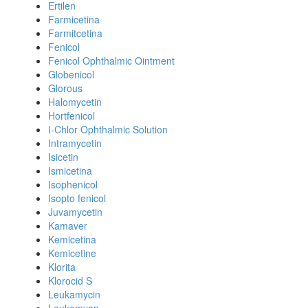
Ertilen
Farmicetina
Farmitcetina
Fenicol
Fenicol Ophthalmic Ointment
Globenicol
Glorous
Halomycetin
Hortfenicol
I-Chlor Ophthalmic Solution
Intramycetin
Isicetin
Ismicetina
Isophenicol
Isopto fenicol
Juvamycetin
Kamaver
Kemicetina
Kemicetine
Klorita
Klorocid S
Leukamycin