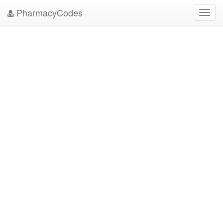
PharmacyCodes
Toggl
navig