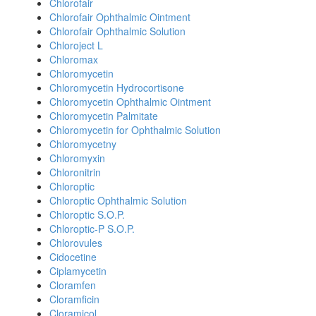
Chlorofair
Chlorofair Ophthalmic Ointment
Chlorofair Ophthalmic Solution
Chloroject L
Chloromax
Chloromycetin
Chloromycetin Hydrocortisone
Chloromycetin Ophthalmic Ointment
Chloromycetin Palmitate
Chloromycetin for Ophthalmic Solution
Chloromycetny
Chloromyxin
Chloronitrin
Chloroptic
Chloroptic Ophthalmic Solution
Chloroptic S.O.P.
Chloroptic-P S.O.P.
Chlorovules
Cidocetine
Ciplamycetin
Cloramfen
Cloramficin
Cloramicol