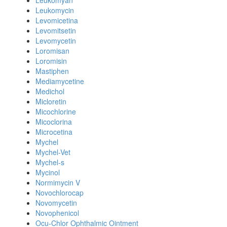
Leukomyan
Leukomycin
Levomicetina
Levomitsetin
Levomycetin
Loromisan
Loromisin
Mastiphen
Mediamycetine
Medichol
Micloretin
Micochlorine
Micoclorina
Microcetina
Mychel
Mychel-Vet
Mychel-s
Mycinol
Normimycin V
Novochlorocap
Novomycetin
Novophenicol
Ocu-Chlor Ophthalmic Ointment