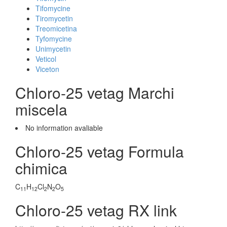
Tifomycine
Tiromycetin
Treomicetina
Tyfomycine
Unimycetin
Veticol
Viceton
Chloro-25 vetag Marchi
miscela
No information avaliable
Chloro-25 vetag Formula
chimica
C
H
Cl
N
O
11
12
2
2
5
Chloro-25 vetag RX link