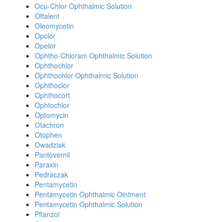
Ocu-Chlor Ophthalmic Solution
Oftalent
Oleomycetin
Opclor
Opelor
Ophtho-Chloram Ophthalmic Solution
Ophthochlor
Ophthochlor Ophthalmic Solution
Ophthoclor
Ophthocort
Ophtochlor
Optomycin
Otachron
Otophen
Owadziak
Pantovernil
Paraxin
Pedraczak
Pentamycetin
Pentamycetin Ophthalmic Ointment
Pentamycetin Ophthalmic Solution
Pflanzol