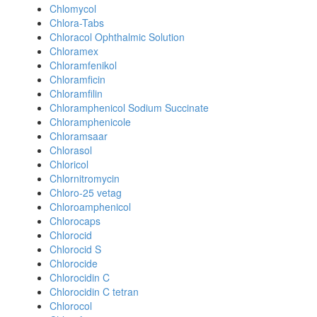
Chlomycol
Chlora-Tabs
Chloracol Ophthalmic Solution
Chloramex
Chloramfenikol
Chloramficin
Chloramfilin
Chloramphenicol Sodium Succinate
Chloramphenicole
Chloramsaar
Chlorasol
Chloricol
Chlornitromycin
Chloro-25 vetag
Chloroamphenicol
Chlorocaps
Chlorocid
Chlorocid S
Chlorocide
Chlorocidin C
Chlorocidin C tetran
Chlorocol