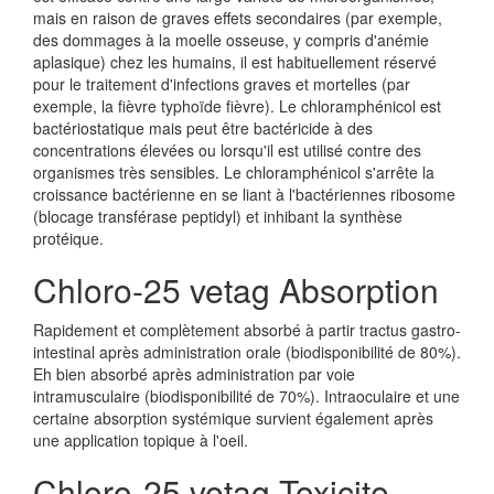
mais en raison de graves effets secondaires (par exemple,
des dommages à la moelle osseuse, y compris d'anémie
aplasique) chez les humains, il est habituellement réservé
pour le traitement d'infections graves et mortelles (par
exemple, la fièvre typhoïde fièvre). Le chloramphénicol est
bactériostatique mais peut être bactéricide à des
concentrations élevées ou lorsqu'il est utilisé contre des
organismes très sensibles. Le chloramphénicol s'arrête la
croissance bactérienne en se liant à l'bactériennes ribosome
(blocage transférase peptidyl) et inhibant la synthèse
protéique.
Chloro-25 vetag Absorption
Rapidement et complètement absorbé à partir tractus gastro-
intestinal après administration orale (biodisponibilité de 80%).
Eh bien absorbé après administration par voie
intramusculaire (biodisponibilité de 70%). Intraoculaire et une
certaine absorption systémique survient également après
une application topique à l'oeil.
Chloro-25 vetag Toxicite