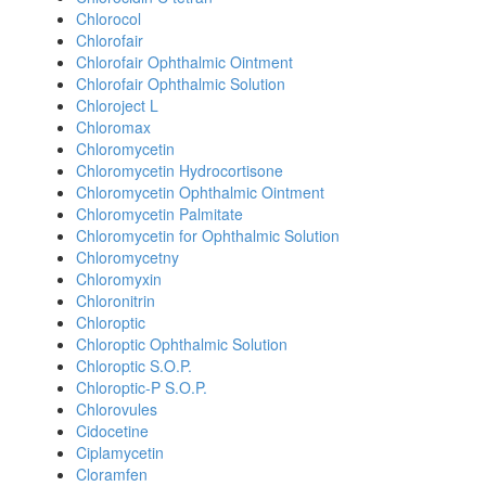
Chlorocol
Chlorofair
Chlorofair Ophthalmic Ointment
Chlorofair Ophthalmic Solution
Chloroject L
Chloromax
Chloromycetin
Chloromycetin Hydrocortisone
Chloromycetin Ophthalmic Ointment
Chloromycetin Palmitate
Chloromycetin for Ophthalmic Solution
Chloromycetny
Chloromyxin
Chloronitrin
Chloroptic
Chloroptic Ophthalmic Solution
Chloroptic S.O.P.
Chloroptic-P S.O.P.
Chlorovules
Cidocetine
Ciplamycetin
Cloramfen