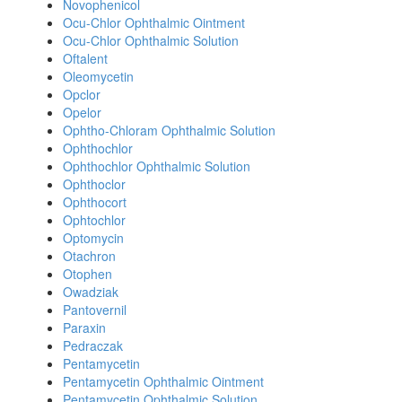
Novophenicol
Ocu-Chlor Ophthalmic Ointment
Ocu-Chlor Ophthalmic Solution
Oftalent
Oleomycetin
Opclor
Opelor
Ophtho-Chloram Ophthalmic Solution
Ophthochlor
Ophthochlor Ophthalmic Solution
Ophthoclor
Ophthocort
Ophtochlor
Optomycin
Otachron
Otophen
Owadziak
Pantovernil
Paraxin
Pedraczak
Pentamycetin
Pentamycetin Ophthalmic Ointment
Pentamycetin Ophthalmic Solution