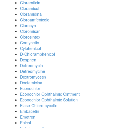
Cloramficin
Cloramicol
Cloramidina
Cloroamfenicolo
Clorocyn
Cloromisan
Clorosintex
Comycetin
Cylphenicol
D-Chloramphenicol
Desphen
Detreomycin
Detreomycine
Dextromycetin
Doctamicina
Econochlor
Econochlor Ophthalmic Ointment
Econochlor Ophthalmic Solution
Elase-Chloromycetin
Embacetin
Emetren
Enicol