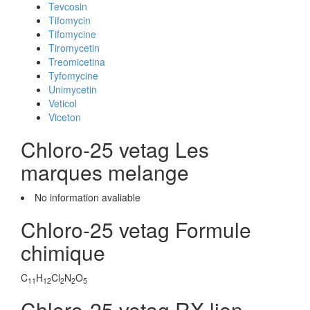
Tevcosin
Tifomycin
Tifomycine
Tiromycetin
Treomicetina
Tyfomycine
Unimycetin
Veticol
Viceton
Chloro-25 vetag Les
marques melange
No information avaliable
Chloro-25 vetag Formule
chimique
C
H
Cl
N
O
11
12
2
2
5
Chloro-25 vetag RX lien