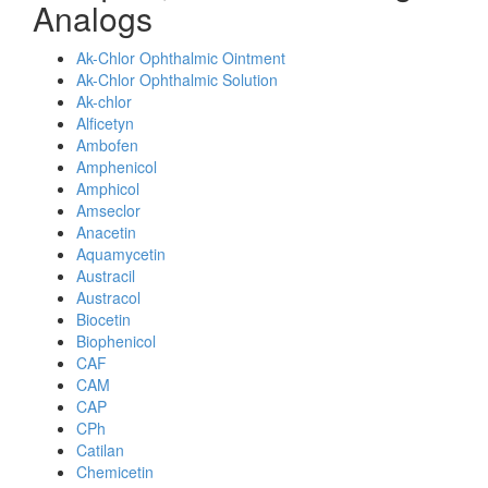
Analogs
Ak-Chlor Ophthalmic Ointment
Ak-Chlor Ophthalmic Solution
Ak-chlor
Alficetyn
Ambofen
Amphenicol
Amphicol
Amseclor
Anacetin
Aquamycetin
Austracil
Austracol
Biocetin
Biophenicol
CAF
CAM
CAP
CPh
Catilan
Chemicetin