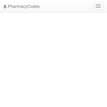
PharmacyCodes
Toggl
navig