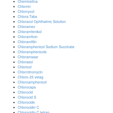
Chemicetina
Chlomin
Chlomycol
Chlora-Tabs
Chloracol Ophthalmic Solution
Chloramex
Chloramfenikol
Chloramficin
Chloramfilin
Chloramphenicol Sodium Succinate
Chloramphenicole
Chloramsaar
Chlorasol
Chloricol
Chlornitromycin
Chloro-25 vetag
Chloroamphenicol
Chlorocaps
Chlorocid
Chlorocid S
Chlorocide
Chlorocidin C
Chlorocidin C tetran