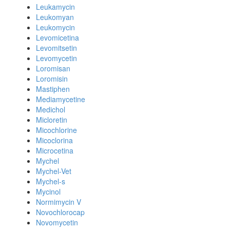
Leukamycin
Leukomyan
Leukomycin
Levomicetina
Levomitsetin
Levomycetin
Loromisan
Loromisin
Mastiphen
Mediamycetine
Medichol
Micloretin
Micochlorine
Micoclorina
Microcetina
Mychel
Mychel-Vet
Mychel-s
Mycinol
Normimycin V
Novochlorocap
Novomycetin