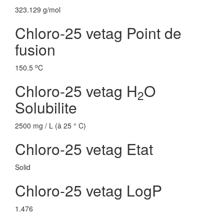
323.129 g/mol
Chloro-25 vetag Point de
fusion
o
150.5
C
Chloro-25 vetag H
O
2
Solubilite
2500 mg / L (à 25 ° C)
Chloro-25 vetag Etat
Solid
Chloro-25 vetag LogP
1.476