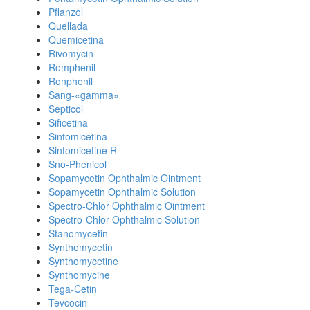
Pflanzol
Quellada
Quemicetina
Rivomycin
Romphenil
Ronphenil
Sang-«gamma»
Septicol
Sificetina
Sintomicetina
Sintomicetine R
Sno-Phenicol
Sopamycetin Ophthalmic Ointment
Sopamycetin Ophthalmic Solution
Spectro-Chlor Ophthalmic Ointment
Spectro-Chlor Ophthalmic Solution
Stanomycetin
Synthomycetin
Synthomycetine
Synthomycine
Tega-Cetin
Tevcocin