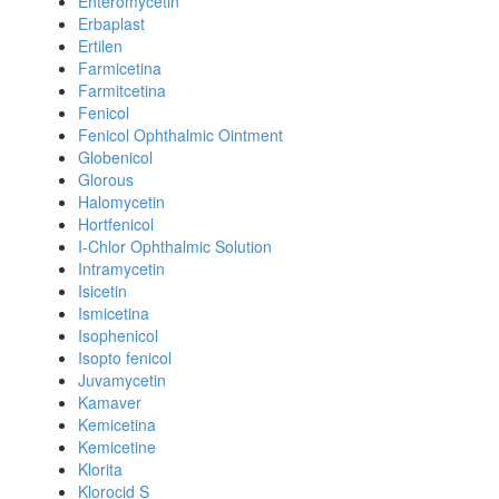
Enteromycetin
Erbaplast
Ertilen
Farmicetina
Farmitcetina
Fenicol
Fenicol Ophthalmic Ointment
Globenicol
Glorous
Halomycetin
Hortfenicol
I-Chlor Ophthalmic Solution
Intramycetin
Isicetin
Ismicetina
Isophenicol
Isopto fenicol
Juvamycetin
Kamaver
Kemicetina
Kemicetine
Klorita
Klorocid S