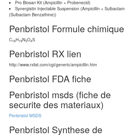
Pro Biosan Kit (Ampicillin + Probenecid)
Synergistin Injectable Suspension (Ampicillin + Sulbactam
(Sulbactam Benzathine))
Penbristol Formule chimique
C
H
N
O
S
16
19
3
4
Penbristol RX lien
http://www.rxlist.com/cgi/generic/ampicillin.htm
Penbristol FDA fiche
Penbristol msds (fiche de
securite des materiaux)
Penbristol MSDS
Penbristol Synthese de