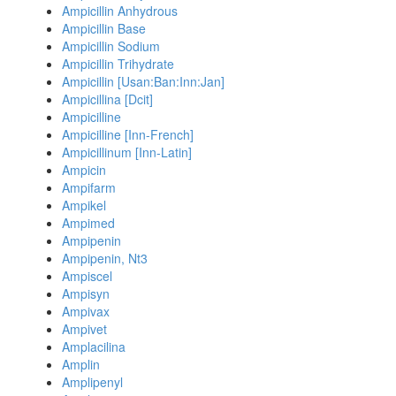
Ampicillin Anhydrous
Ampicillin Base
Ampicillin Sodium
Ampicillin Trihydrate
Ampicillin [Usan:Ban:Inn:Jan]
Ampicillina [Dcit]
Ampicilline
Ampicilline [Inn-French]
Ampicillinum [Inn-Latin]
Ampicin
Ampifarm
Ampikel
Ampimed
Ampipenin
Ampipenin, Nt3
Ampiscel
Ampisyn
Ampivax
Ampivet
Amplacilina
Amplin
Amplipenyl