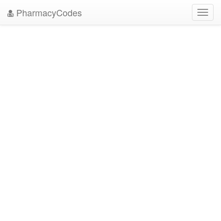
PharmacyCodes
Toggl
navig