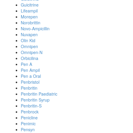
Guicitrine
Lifeampil
Morepen
Norobrittin
Novo-Ampicillin
Nuvapen
Olin Kid
Omnipen
Omnipen-N
Orbicilina
Pen A
Pen Ampil
Pen a Oral
Penbristol
Penbritin
Penbritin Paediatric
Penbritin Syrup
Penbritin-S
Penbrock
Penicline
Penimic
Pensyn