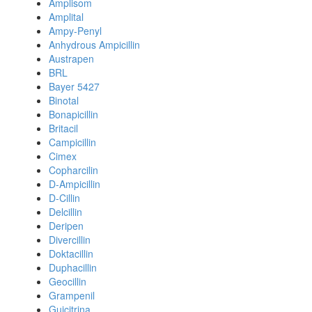
Amplisom
Amplital
Ampy-Penyl
Anhydrous Ampicillin
Austrapen
BRL
Bayer 5427
Binotal
Bonapicillin
Britacil
Campicillin
Cimex
Copharcilin
D-Ampicillin
D-Cillin
Delcillin
Deripen
Divercillin
Doktacillin
Duphacillin
Geocillin
Grampenil
Guicitrina