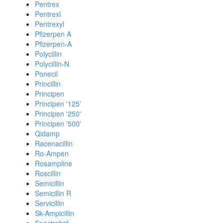
Pentrex
Pentrexl
Pentrexyl
Pfizerpen A
Pfizerpen-A
Polycillin
Polycillin-N
Ponecil
Princillin
Principen
Principen '125'
Principen '250'
Principen '500'
Qidamp
Racenacillin
Ro-Ampen
Rosampline
Roscillin
Semicillin
Semicillin R
Servicillin
Sk-Ampicillin