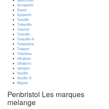
Spectrobid
Sumipanto
Supen
Synpenin
Texcillin
Tokiocillin
Tolomol
Totacillin
Totacillin-N
Totalciclina
Totapen
Trifacilina
Ultrabion
Ultrabron
Vampen
Viccillin
Viccillin S
Wypicil
Penbristol Les marques
melange