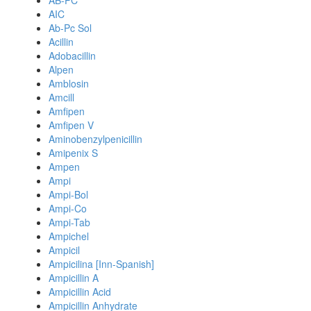
AB-PC
AIC
Ab-Pc Sol
Acillin
Adobacillin
Alpen
Amblosin
Amcill
Amfipen
Amfipen V
Aminobenzylpenicillin
Amipenix S
Ampen
Ampi
Ampi-Bol
Ampi-Co
Ampi-Tab
Ampichel
Ampicil
Ampicilina [Inn-Spanish]
Ampicillin A
Ampicillin Acid
Ampicillin Anhydrate