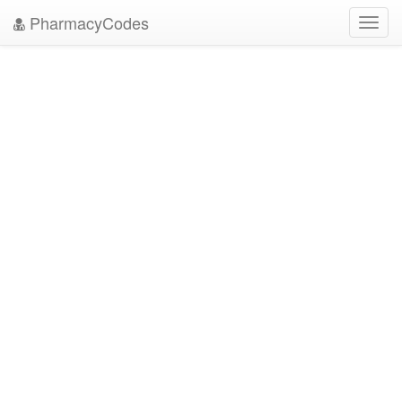
PharmacyCodes
Toggl
navig