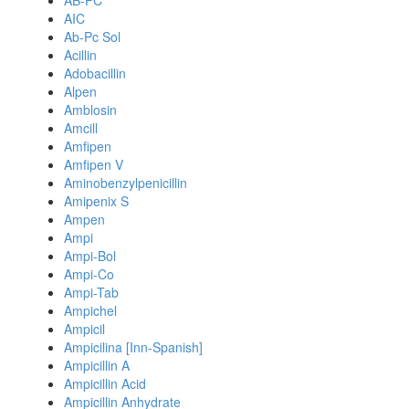
AB-PC
AIC
Ab-Pc Sol
Acillin
Adobacillin
Alpen
Amblosin
Amcill
Amfipen
Amfipen V
Aminobenzylpenicillin
Amipenix S
Ampen
Ampi
Ampi-Bol
Ampi-Co
Ampi-Tab
Ampichel
Ampicil
Ampicilina [Inn-Spanish]
Ampicillin A
Ampicillin Acid
Ampicillin Anhydrate