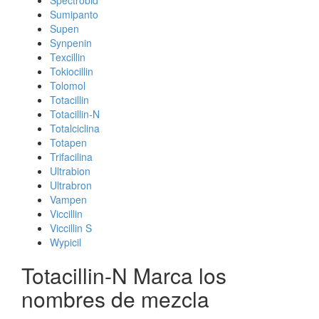
Spectrobid
Sumipanto
Supen
Synpenin
Texcillin
Tokiocillin
Tolomol
Totacillin
Totacillin-N
Totalciclina
Totapen
Trifacilina
Ultrabion
Ultrabron
Vampen
Viccillin
Viccillin S
Wypicil
Totacillin-N Marca los
nombres de mezcla