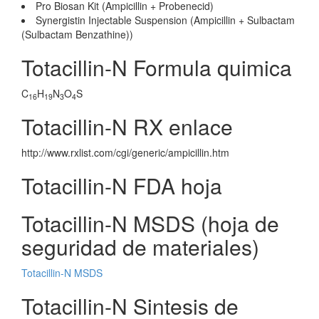
Pro Biosan Kit (Ampicillin + Probenecid)
Synergistin Injectable Suspension (Ampicillin + Sulbactam
(Sulbactam Benzathine))
Totacillin-N Formula quimica
C
H
N
O
S
16
19
3
4
Totacillin-N RX enlace
http://www.rxlist.com/cgi/generic/ampicillin.htm
Totacillin-N FDA hoja
Totacillin-N MSDS (hoja de
seguridad de materiales)
Totacillin-N MSDS
Totacillin-N Sintesis de