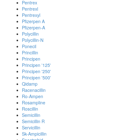
Pentrex
Pentrexl
Pentrexyl
Pfizerpen A
Pfizerpen-A
Polycillin
Polycillin-N
Ponecil
Princillin
Principen
Principen '125'
Principen '250'
Principen '500'
Qidamp
Racenacillin
Ro-Ampen
Rosampline
Roscillin
Semicillin
Semicillin R
Servicillin
Sk-Ampicillin