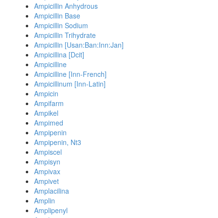
Ampicillin Anhydrous
Ampicillin Base
Ampicillin Sodium
Ampicillin Trihydrate
Ampicillin [Usan:Ban:Inn:Jan]
Ampicillina [Dcit]
Ampicilline
Ampicilline [Inn-French]
Ampicillinum [Inn-Latin]
Ampicin
Ampifarm
Ampikel
Ampimed
Ampipenin
Ampipenin, Nt3
Ampiscel
Ampisyn
Ampivax
Ampivet
Amplacilina
Amplin
Amplipenyl