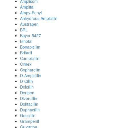
Amplisom
Amplital
Ampy-Penyl
Anhydrous Ampicillin
Austrapen
BRL
Bayer 5427
Binotal
Bonapicillin
Britacil
Campicillin
Cimex
Copharcilin
D-Ampicillin
D-Cillin
Delcillin
Deripen
Divercillin
Doktacillin
Duphacillin
Geocillin
Grampenil
Guicitrina