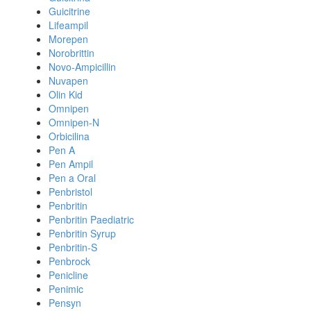
Guicitrine
Lifeampil
Morepen
Norobrittin
Novo-Ampicillin
Nuvapen
Olin Kid
Omnipen
Omnipen-N
Orbicilina
Pen A
Pen Ampil
Pen a Oral
Penbristol
Penbritin
Penbritin Paediatric
Penbritin Syrup
Penbritin-S
Penbrock
Penicline
Penimic
Pensyn