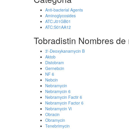
Anti-bacterial Agents
Aminoglycosides
ATC:J01GB01
ATC:S01AA12
Tobradistin Nombres de 
3'-Deoxykanamycin B
Aktob
Distobram
Gernebcin
NF 6
Nebcin
Nebramycin
Nebramycin 6
Nebramycin Factir 6
Nebramycin Factor 6
Nebramycin Vi
Obracin
Obramycin
Tenebrimycin