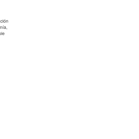
ación
nía,
pie