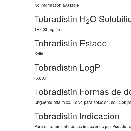
No information avaliable
Tobradistin H
O Solubili
2
1E 003 mg / ml
Tobradistin Estado
Solid
Tobradistin LogP
-6.899
Tobradistin Formas de do
Ungüento oftálmico, Polvo para solución, solución par
Tobradistin Indicacion
Para el tratamiento de las infecciones por Pseudo