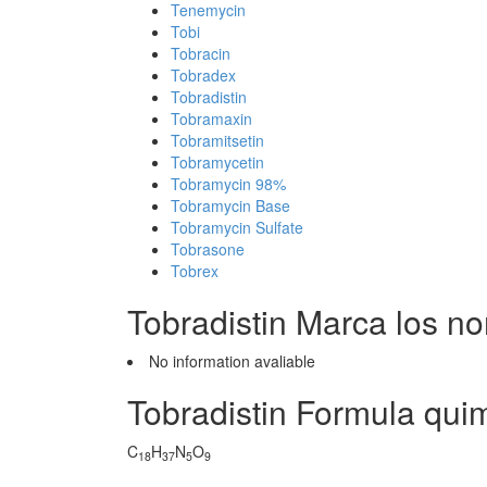
Tenemycin
Tobi
Tobracin
Tobradex
Tobradistin
Tobramaxin
Tobramitsetin
Tobramycetin
Tobramycin 98%
Tobramycin Base
Tobramycin Sulfate
Tobrasone
Tobrex
Tobradistin Marca los n
No information avaliable
Tobradistin Formula qui
C
H
N
O
18
37
5
9