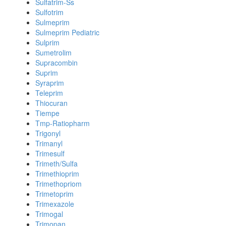
Sulfatrim-Ss
Sulfotrim
Sulmeprim
Sulmeprim Pediatric
Sulprim
Sumetrolim
Supracombin
Suprim
Syraprim
Teleprim
Thiocuran
Tiempe
Tmp-Ratiopharm
Trigonyl
Trimanyl
Trimesulf
Trimeth/Sulfa
Trimethioprim
Trimethopriom
Trimetoprim
Trimexazole
Trimogal
Trimopan