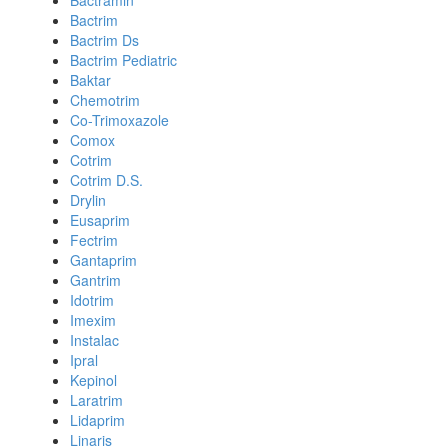
Bactramin
Bactrim
Bactrim Ds
Bactrim Pediatric
Baktar
Chemotrim
Co-Trimoxazole
Comox
Cotrim
Cotrim D.S.
Drylin
Eusaprim
Fectrim
Gantaprim
Gantrim
Idotrim
Imexim
Instalac
Ipral
Kepinol
Laratrim
Lidaprim
Linaris