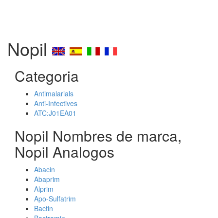
Nopil
Categoria
Antimalarials
Anti-Infectives
ATC:J01EA01
Nopil Nombres de marca,
Nopil Analogos
Abacin
Abaprim
Alprim
Apo-Sulfatrim
Bactin