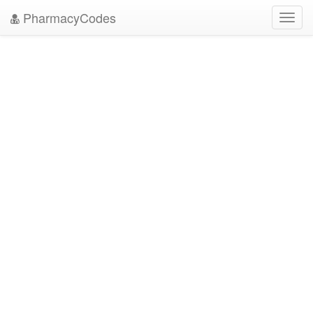
PharmacyCodes
Toggl
navig