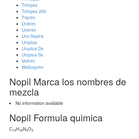
Trimpex
Trimpex 200
Triprim
Unitrim
Uretrim
Uro-Septra
Uroplus
Uroplus Ds
Uroplus Ss
Veltrim
Wellcoprim
Nopil Marca los nombres de
mezcla
No information avaliable
Nopil Formula quimica
C
H
N
O
14
18
4
3