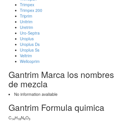
Trimpex
Trimpex 200
Triprim
Unitrim
Uretrim
Uro-Septra
Uroplus
Uroplus Ds
Uroplus Ss
Veltrim
Wellcoprim
Gantrim Marca los nombres
de mezcla
No information avaliable
Gantrim Formula quimica
C
H
N
O
14
18
4
3