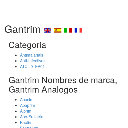
Gantrim
Categoria
Antimalarials
Anti-Infectives
ATC:J01EA01
Gantrim Nombres de marca,
Gantrim Analogos
Abacin
Abaprim
Alprim
Apo-Sulfatrim
Bactin