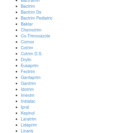
Bactramin
Bactrim
Bactrim Ds
Bactrim Pediatric
Baktar
Chemotrim
Co-Trimoxazole
Comox
Cotrim
Cotrim D.S.
Drylin
Eusaprim
Fectrim
Gantaprim
Gantrim
Idotrim
Imexim
Instalac
Ipral
Kepinol
Laratrim
Lidaprim
Linaris