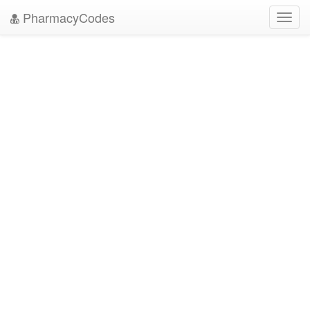
PharmacyCodes
Toggl
navig