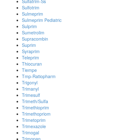
Sulfatrim-Ss
Sulfotrim
Sulmeprim
Sulmeprim Pediatric
Sulprim
Sumetrolim
Supracombin
Suprim
Syraprim
Teleprim
Thiocuran
Tiempe
Tmp-Ratiopharm
Trigonyl
Trimanyl
Trimesulf
Trimeth/Sulfa
Trimethioprim
Trimethopriom
Trimetoprim
Trimexazole
Trimogal
Trimopan