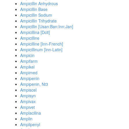
Ampicillin Anhydrous
Ampicillin Base
Ampicillin Sodium
Ampicillin Trihydrate
Ampicillin [Usan:Ban:Inn:Jan]
Ampicillina [Dcit]
Ampicilline
Ampicilline [Inn-French]
Ampicillinum [Inn-Latin]
Ampicin
Ampifarm
Ampikel
Ampimed
Ampipenin
Ampipenin, Nt3
Ampiscel
Ampisyn
Ampivax
Ampivet
Amplacilina
Amplin
Amplipenyl