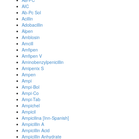
AB-PC
AIC
Ab-Pc Sol
Acillin
Adobacillin
Alpen
Amblosin
Amcill
Amfipen
Amfipen V
Aminobenzylpenicillin
Amipenix S
Ampen
Ampi
Ampi-Bol
Ampi-Co
Ampi-Tab
Ampichel
Ampicil
Ampicilina [Inn-Spanish]
Ampicillin A
Ampicillin Acid
Ampicillin Anhydrate