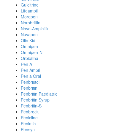
Guicitrine
Lifeampil
Morepen
Norobrittin
Novo-Ampicillin
Nuvapen
Olin Kid
Omnipen
Omnipen-N
Orbicilina
Pen A
Pen Ampil
Pen a Oral
Penbristol
Penbritin
Penbritin Paediatric
Penbritin Syrup
Penbritin-S
Penbrock
Penicline
Penimic
Pensyn