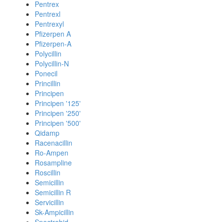
Pentrex
Pentrexl
Pentrexyl
Pfizerpen A
Pfizerpen-A
Polycillin
Polycillin-N
Ponecil
Princillin
Principen
Principen '125'
Principen '250'
Principen '500'
Qidamp
Racenacillin
Ro-Ampen
Rosampline
Roscillin
Semicillin
Semicillin R
Servicillin
Sk-Ampicillin