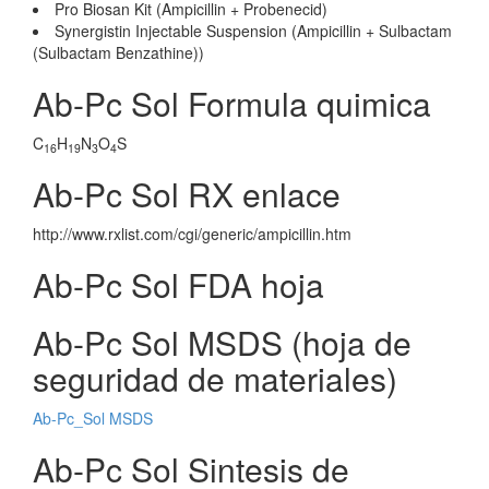
Pro Biosan Kit (Ampicillin + Probenecid)
Synergistin Injectable Suspension (Ampicillin + Sulbactam
(Sulbactam Benzathine))
Ab-Pc Sol Formula quimica
C
H
N
O
S
16
19
3
4
Ab-Pc Sol RX enlace
http://www.rxlist.com/cgi/generic/ampicillin.htm
Ab-Pc Sol FDA hoja
Ab-Pc Sol MSDS (hoja de
seguridad de materiales)
Ab-Pc_Sol MSDS
Ab-Pc Sol Sintesis de