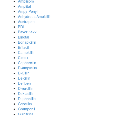
Amplisom
Amplital
Ampy-Penyl
Anhydrous Ampicillin
Austrapen
BRL
Bayer 5427
Binotal
Bonapicillin
Britacil
Campicillin
Cimex
Copharcilin
D-Ampicillin
D-Cillin
Delcillin
Deripen
Divercillin
Doktacillin
Duphacillin
Geocillin
Grampenil
Guicitrina