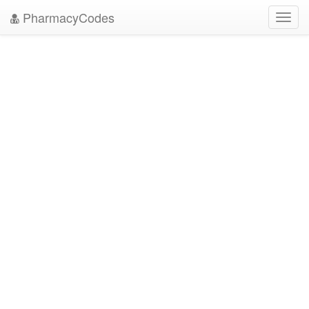
PharmacyCodes
Toggl
navig