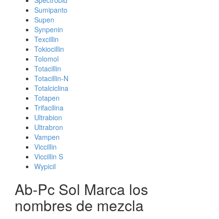
Spectrobid
Sumipanto
Supen
Synpenin
Texcillin
Tokiocillin
Tolomol
Totacillin
Totacillin-N
Totalciclina
Totapen
Trifacilina
Ultrabion
Ultrabron
Vampen
Viccillin
Viccillin S
Wypicil
Ab-Pc Sol Marca los
nombres de mezcla