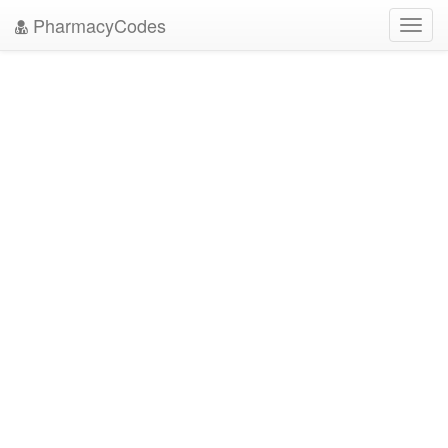
PharmacyCodes
Toggl
navig