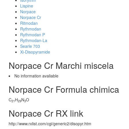
Isorythm
Lispine
Norpace
Norpace Cr
Ritmodan
Rythmodan
Rythmodan P
Rythmodan-La
Searle 703
Xi-Disopyramide
Norpace Cr Marchi miscela
No information avaliable
Norpace Cr Formula chimica
C
H
N
O
21
29
3
Norpace Cr RX link
http://www.rxlist.com/cgi/generic2/disopyr.htm