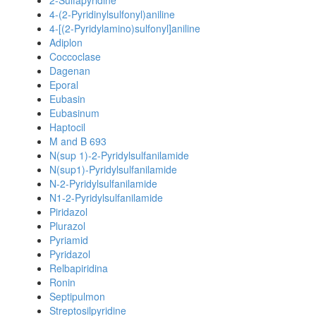
2-Sulfapyridine
4-(2-Pyridinylsulfonyl)aniline
4-[(2-Pyridylamino)sulfonyl]aniline
Adiplon
Coccoclase
Dagenan
Eporal
Eubasin
Eubasinum
Haptocil
M and B 693
N(sup 1)-2-Pyridylsulfanilamide
N(sup1)-Pyridylsulfanilamide
N-2-Pyridylsulfanilamide
N1-2-Pyridylsulfanilamide
Piridazol
Plurazol
Pyriamid
Pyridazol
Relbapiridina
Ronin
Septipulmon
Streptosilpyridine