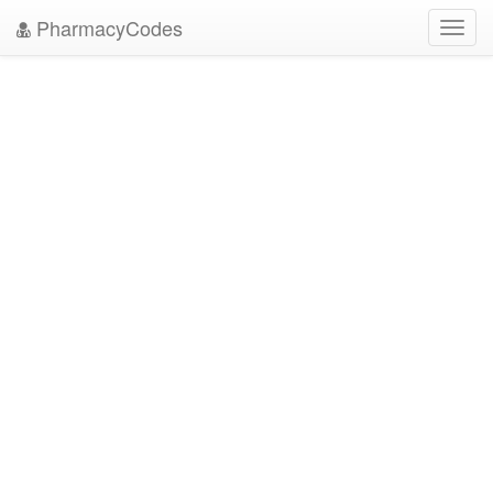
PharmacyCodes
Toggl
navig