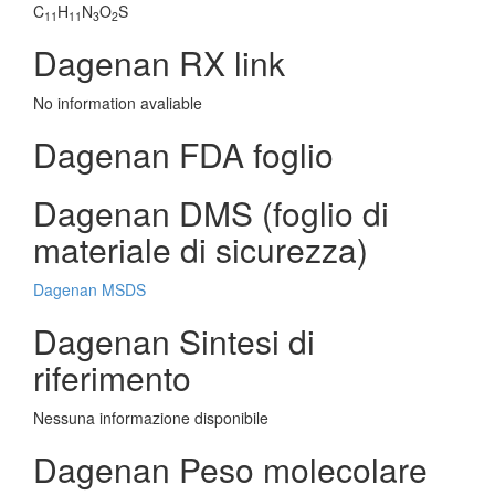
C
H
N
O
S
11
11
3
2
Dagenan RX link
No information avaliable
Dagenan FDA foglio
Dagenan DMS (foglio di
materiale di sicurezza)
Dagenan MSDS
Dagenan Sintesi di
riferimento
Nessuna informazione disponibile
Dagenan Peso molecolare