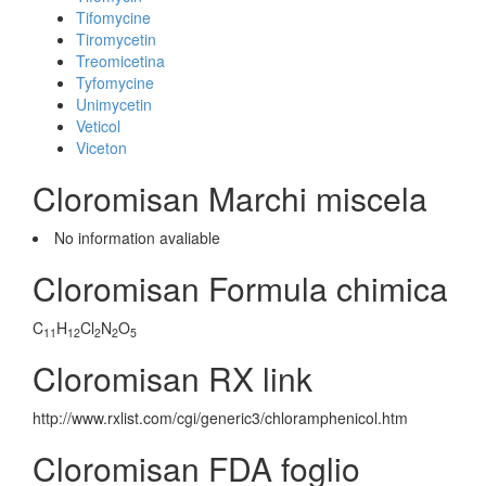
Tifomycine
Tiromycetin
Treomicetina
Tyfomycine
Unimycetin
Veticol
Viceton
Cloromisan Marchi miscela
No information avaliable
Cloromisan Formula chimica
C
H
Cl
N
O
11
12
2
2
5
Cloromisan RX link
http://www.rxlist.com/cgi/generic3/chloramphenicol.htm
Cloromisan FDA foglio