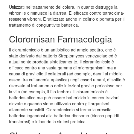
Utilizzati nel trattamento del colera, in quanto distrugge la
vibrioni e diminuisce la diarrea. E 'efficace contro tetraciclina-
resistenti vibrioni. E 'utilizzato anche in collirio o pomata per il
trattamento di congiuntivite batterica.
Cloromisan Farmacologia
Il cloramfenicolo è un antibiotico ad ampio spettro, che è
stato derivato dal batterio Streptomyces venezuelae ed è
attualmente prodotta sinteticamente. Il cloramfenicolo è
efficace contro una vasta gamma di microrganismi, ma a
causa di gravi effetti collaterali (ad esempio, danni al midollo
osseo, tra cui anemia aplastica) negli esseri umani, di solito è
riservato al trattamento delle infezioni gravi e pericolose per
la vita (ad esempio, il tifo febbre). Il cloramfenicolo è
batteriostatico ma può essere battericida in concentrazioni
elevate o quando viene utilizzato contro gli organismi
altamente sensibili. Cloramfenicolo si ferma la crescita
batterica legandosi alla batterica ribosoma (blocco peptidil
transferasi) e inibendo la sintesi proteica.