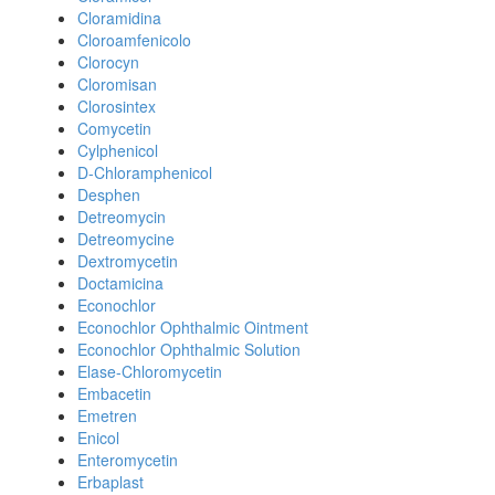
Cloramidina
Cloroamfenicolo
Clorocyn
Cloromisan
Clorosintex
Comycetin
Cylphenicol
D-Chloramphenicol
Desphen
Detreomycin
Detreomycine
Dextromycetin
Doctamicina
Econochlor
Econochlor Ophthalmic Ointment
Econochlor Ophthalmic Solution
Elase-Chloromycetin
Embacetin
Emetren
Enicol
Enteromycetin
Erbaplast