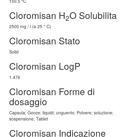
150.5
C
Cloromisan H
O Solubilita
2
2500 mg / l (a 25 ° C)
Cloromisan Stato
Solid
Cloromisan LogP
1.476
Cloromisan Forme di
dosaggio
Capsula; Gocce; liquidi; unguento; Polvere; soluzione;
sospensione; Tablet
Cloromisan Indicazione