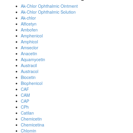
Ak-Chlor Ophthalmic Ointment
Ak-Chlor Ophthalmic Solution
Ak-chlor
Alficetyn
Ambofen
Amphenicol
Amphicol
Amseclor
Anacetin
Aquamycetin
Austracil
Austracol
Biocetin
Biophenicol
CAF
CAM
CAP
CPh
Catilan
Chemicetin
Chemicetina
Chlomin