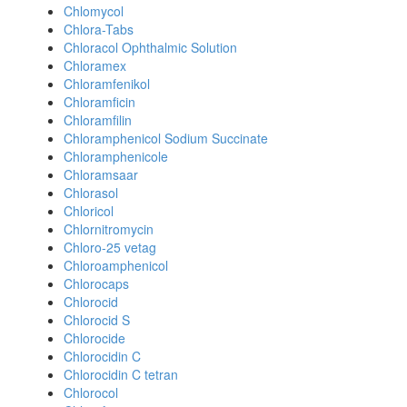
Chlomycol
Chlora-Tabs
Chloracol Ophthalmic Solution
Chloramex
Chloramfenikol
Chloramficin
Chloramfilin
Chloramphenicol Sodium Succinate
Chloramphenicole
Chloramsaar
Chlorasol
Chloricol
Chlornitromycin
Chloro-25 vetag
Chloroamphenicol
Chlorocaps
Chlorocid
Chlorocid S
Chlorocide
Chlorocidin C
Chlorocidin C tetran
Chlorocol