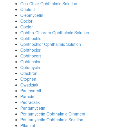
Ocu-Chlor Ophthalmic Solution
Oftalent
Oleomycetin
Opclor
Opelor
Ophtho-Chloram Ophthalmic Solution
Ophthochlor
Ophthochlor Ophthalmic Solution
Ophthoclor
Ophthocort
Ophtochlor
Optomycin
Otachron
Otophen
Owadziak
Pantovernil
Paraxin
Pedraczak
Pentamycetin
Pentamycetin Ophthalmic Ointment
Pentamycetin Ophthalmic Solution
Pflanzol