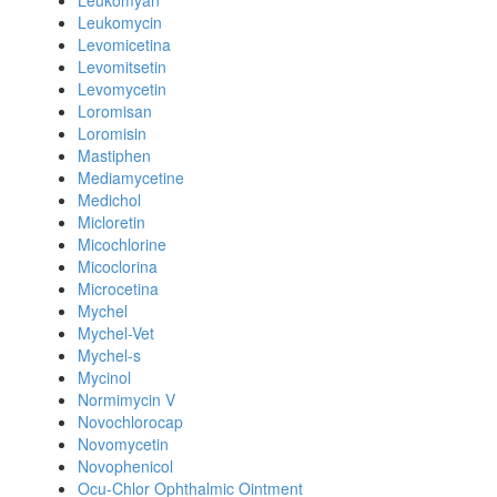
Leukomyan
Leukomycin
Levomicetina
Levomitsetin
Levomycetin
Loromisan
Loromisin
Mastiphen
Mediamycetine
Medichol
Micloretin
Micochlorine
Micoclorina
Microcetina
Mychel
Mychel-Vet
Mychel-s
Mycinol
Normimycin V
Novochlorocap
Novomycetin
Novophenicol
Ocu-Chlor Ophthalmic Ointment