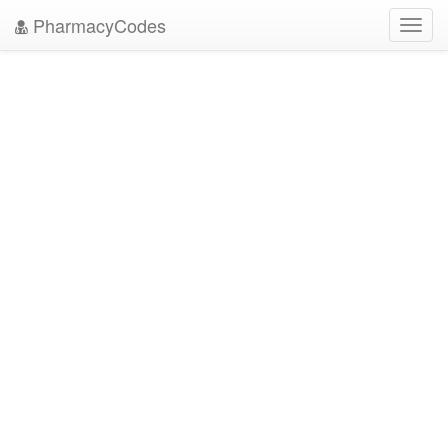
PharmacyCodes
Toggl
navig