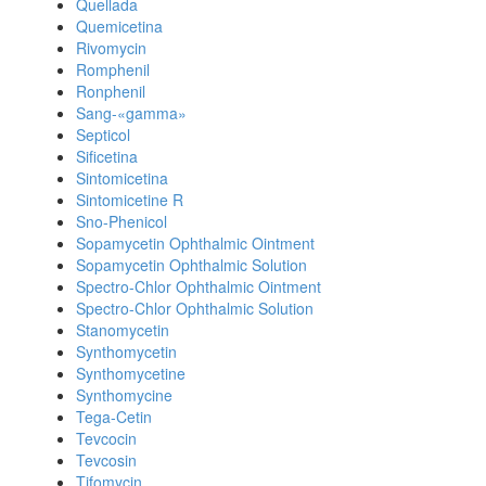
Quellada
Quemicetina
Rivomycin
Romphenil
Ronphenil
Sang-«gamma»
Septicol
Sificetina
Sintomicetina
Sintomicetine R
Sno-Phenicol
Sopamycetin Ophthalmic Ointment
Sopamycetin Ophthalmic Solution
Spectro-Chlor Ophthalmic Ointment
Spectro-Chlor Ophthalmic Solution
Stanomycetin
Synthomycetin
Synthomycetine
Synthomycine
Tega-Cetin
Tevcocin
Tevcosin
Tifomycin