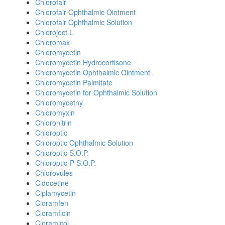
Chlorofair
Chlorofair Ophthalmic Ointment
Chlorofair Ophthalmic Solution
Chloroject L
Chloromax
Chloromycetin
Chloromycetin Hydrocortisone
Chloromycetin Ophthalmic Ointment
Chloromycetin Palmitate
Chloromycetin for Ophthalmic Solution
Chloromycetny
Chloromyxin
Chloronitrin
Chloroptic
Chloroptic Ophthalmic Solution
Chloroptic S.O.P.
Chloroptic-P S.O.P.
Chlorovules
Cidocetine
Ciplamycetin
Cloramfen
Cloramficin
Cloramicol