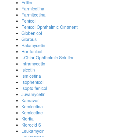
Ertilen
Farmicetina
Farmitcetina
Fenicol
Fenicol Ophthalmic Ointment
Globenicol
Glorous
Halomycetin
Hortfenicol
I-Chlor Ophthalmic Solution
Intramycetin
Isicetin
Ismicetina
Isophenicol
Isopto fenicol
Juvamycetin
Kamaver
Kemicetina
Kemicetine
Klorita
Klorocid S
Leukamycin