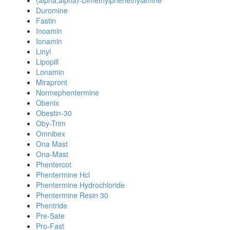
(alpha,alpha)-Dimethylphenethylamine
Duromine
Fastin
Inoamin
Ionamin
Linyl
Lipopill
Lonamin
Mirapront
Normephentermine
Obenix
Obestin-30
Oby-Trim
Omnibex
Ona Mast
Ona-Mast
Phentercot
Phentermine Hcl
Phentermine Hydrochloride
Phentermine Resin 30
Phentride
Pre-Sate
Pro-Fast