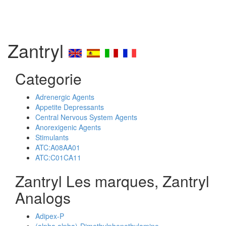
Zantryl
Categorie
Adrenergic Agents
Appetite Depressants
Central Nervous System Agents
Anorexigenic Agents
Stimulants
ATC:A08AA01
ATC:C01CA11
Zantryl Les marques, Zantryl
Analogs
Adipex-P