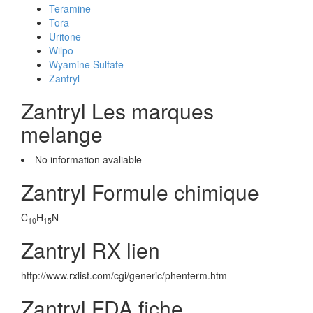
Teramine
Tora
Uritone
Wilpo
Wyamine Sulfate
Zantryl
Zantryl Les marques
melange
No information avaliable
Zantryl Formule chimique
C
H
N
10
15
Zantryl RX lien
http://www.rxlist.com/cgi/generic/phenterm.htm
Zantryl FDA fiche