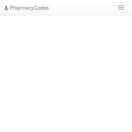
PharmacyCodes
Toggl
navig