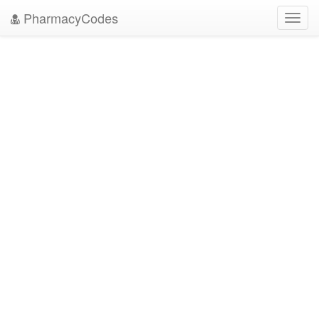
PharmacyCodes
Toggl
navig