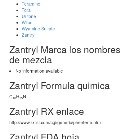
Teramine
Tora
Uritone
Wilpo
Wyamine Sulfate
Zantryl
Zantryl Marca los nombres
de mezcla
No information avaliable
Zantryl Formula quimica
C
H
N
10
15
Zantryl RX enlace
http://www.rxlist.com/cgi/generic/phenterm.htm
Zantryl FDA hoja