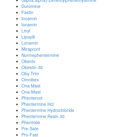
(alpha,alpha)-Dimethylphenethylamine
Duromine
Fastin
Inoamin
Ionamin
Linyl
Lipopill
Lonamin
Mirapront
Normephentermine
Obenix
Obestin-30
Oby-Trim
Omnibex
Ona Mast
Ona-Mast
Phentercot
Phentermine Hcl
Phentermine Hydrochloride
Phentermine Resin 30
Phentride
Pre-Sate
Pro-Fast