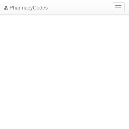
PharmacyCodes
Toggl
navig