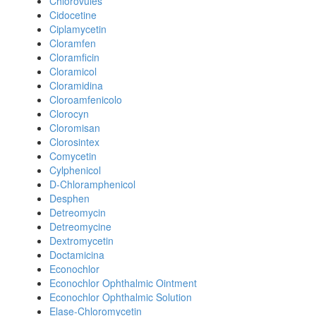
Chlorovules
Cidocetine
Ciplamycetin
Cloramfen
Cloramficin
Cloramicol
Cloramidina
Cloroamfenicolo
Clorocyn
Cloromisan
Clorosintex
Comycetin
Cylphenicol
D-Chloramphenicol
Desphen
Detreomycin
Detreomycine
Dextromycetin
Doctamicina
Econochlor
Econochlor Ophthalmic Ointment
Econochlor Ophthalmic Solution
Elase-Chloromycetin