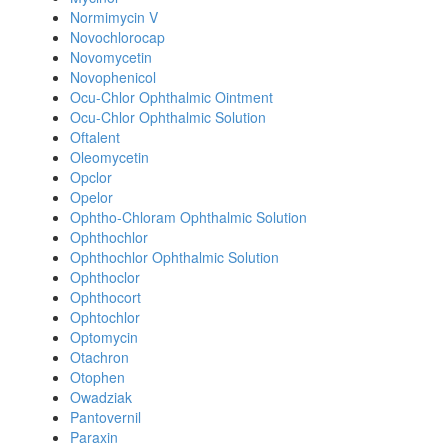
Normimycin V
Novochlorocap
Novomycetin
Novophenicol
Ocu-Chlor Ophthalmic Ointment
Ocu-Chlor Ophthalmic Solution
Oftalent
Oleomycetin
Opclor
Opelor
Ophtho-Chloram Ophthalmic Solution
Ophthochlor
Ophthochlor Ophthalmic Solution
Ophthoclor
Ophthocort
Ophtochlor
Optomycin
Otachron
Otophen
Owadziak
Pantovernil
Paraxin