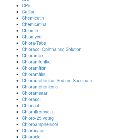
CPh
Catilan
Chemicetin
Chemicetina
Chlomin
Chlomycol
Chlora-Tabs
Chloracol Ophthalmic Solution
Chloramex
Chloramfenikol
Chloramficin
Chloramfilin
Chloramphenicol Sodium Succinate
Chloramphenicole
Chloramsaar
Chlorasol
Chloricol
Chlornitromycin
Chloro-25 vetag
Chloroamphenicol
Chlorocaps
Chlorocid