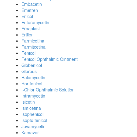
Embacetin
Emetren
Enicol
Enteromycetin
Erbaplast
Ertilen
Farmicetina
Farmitcetina
Fenicol
Fenicol Ophthalmic Ointment
Globenicol
Glorous
Halomycetin
Hortfenicol
I-Chlor Ophthalmic Solution
Intramycetin
Isicetin
Ismicetina
Isophenicol
Isopto fenicol
Juvamycetin
Kamaver