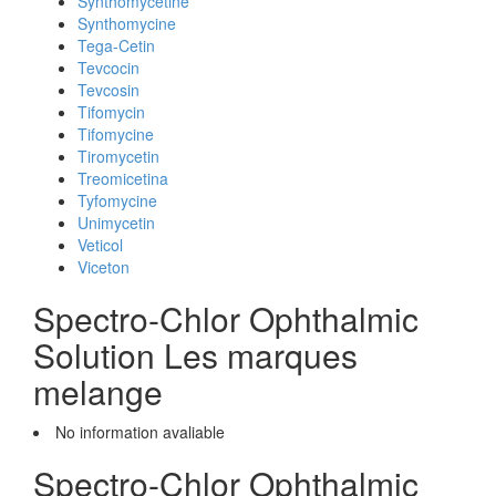
Synthomycetine
Synthomycine
Tega-Cetin
Tevcocin
Tevcosin
Tifomycin
Tifomycine
Tiromycetin
Treomicetina
Tyfomycine
Unimycetin
Veticol
Viceton
Spectro-Chlor Ophthalmic
Solution Les marques
melange
No information avaliable
Spectro-Chlor Ophthalmic