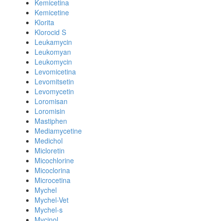
Kemicetina
Kemicetine
Klorita
Klorocid S
Leukamycin
Leukomyan
Leukomycin
Levomicetina
Levomitsetin
Levomycetin
Loromisan
Loromisin
Mastiphen
Mediamycetine
Medichol
Micloretin
Micochlorine
Micoclorina
Microcetina
Mychel
Mychel-Vet
Mychel-s
Mycinol