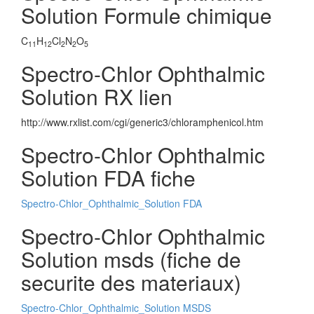
Solution Formule chimique
C
H
Cl
N
O
11
12
2
2
5
Spectro-Chlor Ophthalmic
Solution RX lien
http://www.rxlist.com/cgi/generic3/chloramphenicol.htm
Spectro-Chlor Ophthalmic
Solution FDA fiche
Spectro-Chlor_Ophthalmic_Solution FDA
Spectro-Chlor Ophthalmic
Solution msds (fiche de
securite des materiaux)
Spectro-Chlor_Ophthalmic_Solution MSDS