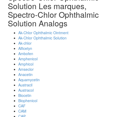
Solution Les marques,
Spectro-Chlor Ophthalmic
Solution Analogs
Ak-Chlor Ophthalmic Ointment
Ak-Chlor Ophthalmic Solution
Ak-chlor
Alficetyn
Ambofen
Amphenicol
Amphicol
Amseclor
Anacetin
Aquamycetin
Austracil
Austracol
Biocetin
Biophenicol
CAF
CAM
CAP