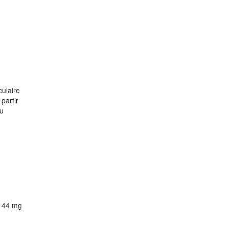
culaire
partir
du
e 44 mg