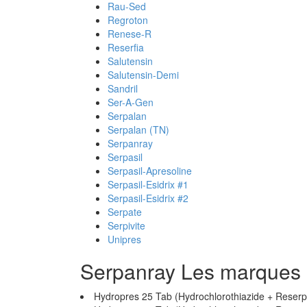
Rau-Sed
Regroton
Renese-R
Reserfia
Salutensin
Salutensin-Demi
Sandril
Ser-A-Gen
Serpalan
Serpalan (TN)
Serpanray
Serpasil
Serpasil-Apresoline
Serpasil-Esidrix #1
Serpasil-Esidrix #2
Serpate
Serpivite
Unipres
Serpanray Les marques
Hydropres 25 Tab (Hydrochlorothiazide + Reserp