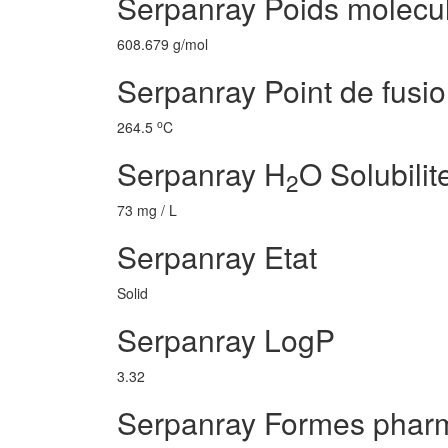
Serpanray Poids molecul
608.679 g/mol
Serpanray Point de fusi
o
264.5
C
Serpanray H
O Solubilit
2
73 mg / L
Serpanray Etat
Solid
Serpanray LogP
3.32
Serpanray Formes phar