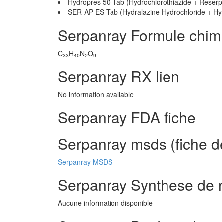
Hydropres 50 Tab (Hydrochlorothiazide + Reserp
SER-AP-ES Tab (Hydralazine Hydrochloride + Hyd
Serpanray Formule chim
C
H
N
O
33
40
2
9
Serpanray RX lien
No information avaliable
Serpanray FDA fiche
Serpanray msds (fiche d
Serpanray MSDS
Serpanray Synthese de 
Aucune information disponible