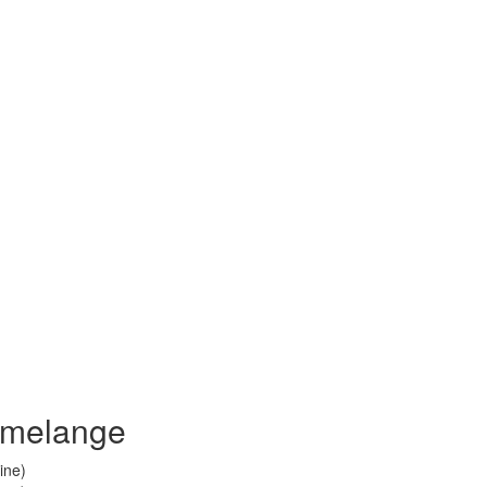
 melange
ine)