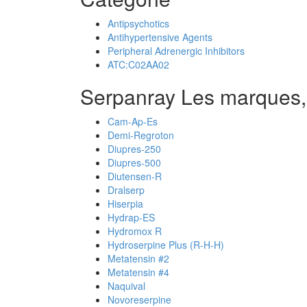
Antipsychotics
Antihypertensive Agents
Peripheral Adrenergic Inhibitors
ATC:C02AA02
Serpanray Les marques,
Cam-Ap-Es
Demi-Regroton
Diupres-250
Diupres-500
Diutensen-R
Dralserp
Hiserpia
Hydrap-ES
Hydromox R
Hydroserpine Plus (R-H-H)
Metatensin #2
Metatensin #4
Naquival
Novoreserpine