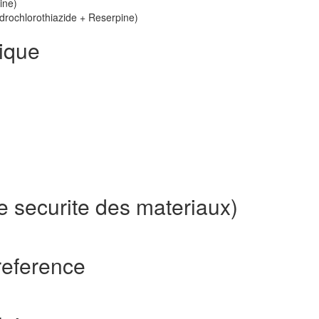
ine)
rochlorothiazide + Reserpine)
ique
e securite des materiaux)
reference