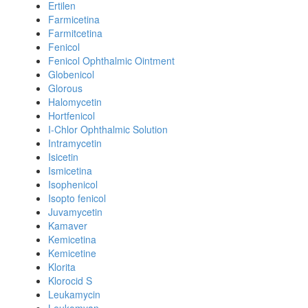
Ertilen
Farmicetina
Farmitcetina
Fenicol
Fenicol Ophthalmic Ointment
Globenicol
Glorous
Halomycetin
Hortfenicol
I-Chlor Ophthalmic Solution
Intramycetin
Isicetin
Ismicetina
Isophenicol
Isopto fenicol
Juvamycetin
Kamaver
Kemicetina
Kemicetine
Klorita
Klorocid S
Leukamycin