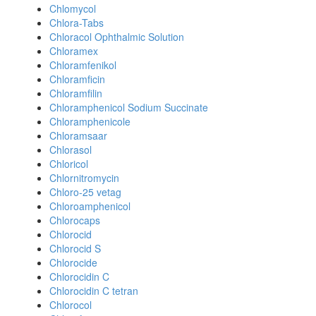
Chlomycol
Chlora-Tabs
Chloracol Ophthalmic Solution
Chloramex
Chloramfenikol
Chloramficin
Chloramfilin
Chloramphenicol Sodium Succinate
Chloramphenicole
Chloramsaar
Chlorasol
Chloricol
Chlornitromycin
Chloro-25 vetag
Chloroamphenicol
Chlorocaps
Chlorocid
Chlorocid S
Chlorocide
Chlorocidin C
Chlorocidin C tetran
Chlorocol