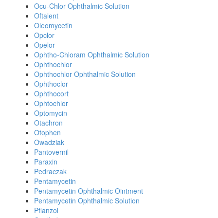
Ocu-Chlor Ophthalmic Solution
Oftalent
Oleomycetin
Opclor
Opelor
Ophtho-Chloram Ophthalmic Solution
Ophthochlor
Ophthochlor Ophthalmic Solution
Ophthoclor
Ophthocort
Ophtochlor
Optomycin
Otachron
Otophen
Owadziak
Pantovernil
Paraxin
Pedraczak
Pentamycetin
Pentamycetin Ophthalmic Ointment
Pentamycetin Ophthalmic Solution
Pflanzol