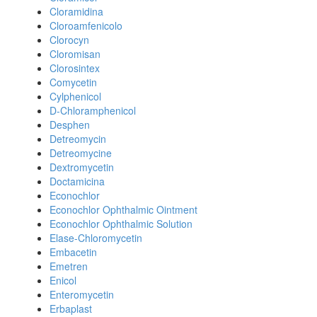
Cloramidina
Cloroamfenicolo
Clorocyn
Cloromisan
Clorosintex
Comycetin
Cylphenicol
D-Chloramphenicol
Desphen
Detreomycin
Detreomycine
Dextromycetin
Doctamicina
Econochlor
Econochlor Ophthalmic Ointment
Econochlor Ophthalmic Solution
Elase-Chloromycetin
Embacetin
Emetren
Enicol
Enteromycetin
Erbaplast