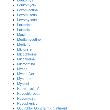
Leukomyan
Leukomycin
Levomicetina
Levomitsetin
Levomycetin
Loromisan
Loromisin
Mastiphen
Mediamycetine
Medichol
Micloretin
Micochlorine
Micoclorina
Microcetina
Mychel
Mychel-Vet
Mychel-s
Mycinol
Normimycin V
Novochlorocap
Novomycetin
Novophenicol
Ocu-Chlor Ophthalmic Ointment