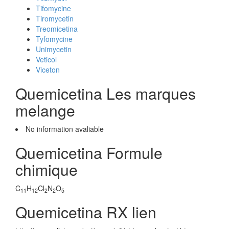
Tifomycine
Tiromycetin
Treomicetina
Tyfomycine
Unimycetin
Veticol
Viceton
Quemicetina Les marques
melange
No information avaliable
Quemicetina Formule
chimique
C
H
Cl
N
O
11
12
2
2
5
Quemicetina RX lien