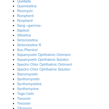
Quellada
Quemicetina
Rivomycin
Romphenil
Ronphenil
Sang-«gamma»
Septicol
Sificetina
Sintomicetina
Sintomicetine R
Sno-Phenicol
Sopamycetin Ophthalmic Ointment
Sopamycetin Ophthalmic Solution
Spectro-Chlor Ophthalmic Ointment
Spectro-Chlor Ophthalmic Solution
Stanomycetin
Synthomycetin
Synthomycetine
Synthomycine
Tega-Cetin
Tevcocin
Tevcosin
Tifomycin