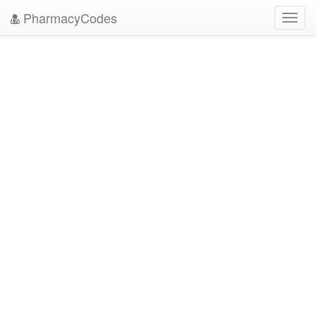
PharmacyCodes
Toggl
navig