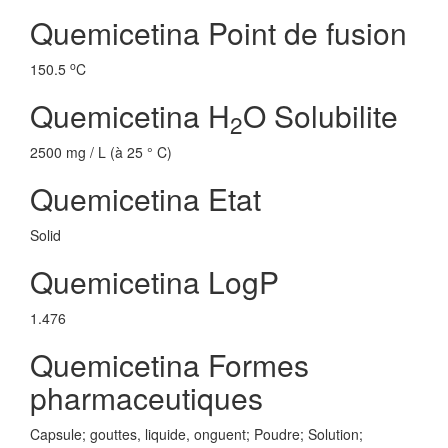
Quemicetina Point de fusion
o
150.5
C
Quemicetina H
O Solubilite
2
2500 mg / L (à 25 ° C)
Quemicetina Etat
Solid
Quemicetina LogP
1.476
Quemicetina Formes
pharmaceutiques
Capsule; gouttes, liquide, onguent; Poudre; Solution;