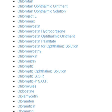
Chlorofair
Chlorofair Ophthalmic Ointment
Chlorofair Ophthalmic Solution
Chloroject L
Chloromax
Chloromycetin
Chloromycetin Hydrocortisone
Chloromycetin Ophthalmic Ointment
Chloromycetin Palmitate
Chloromycetin for Ophthalmic Solution
Chloromycetny
Chloromyxin
Chloronitrin
Chloroptic
Chloroptic Ophthalmic Solution
Chloroptic S.O.P.
Chloroptic-P S.O.P.
Chlorovules
Cidocetine
Ciplamycetin
Cloramfen
Cloramficin
Cloramicol