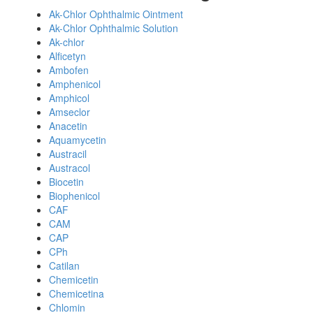
Ak-Chlor Ophthalmic Ointment
Ak-Chlor Ophthalmic Solution
Ak-chlor
Alficetyn
Ambofen
Amphenicol
Amphicol
Amseclor
Anacetin
Aquamycetin
Austracil
Austracol
Biocetin
Biophenicol
CAF
CAM
CAP
CPh
Catilan
Chemicetin
Chemicetina
Chlomin