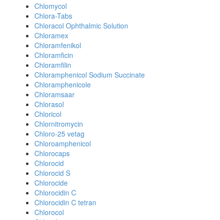
Chlomycol
Chlora-Tabs
Chloracol Ophthalmic Solution
Chloramex
Chloramfenikol
Chloramficin
Chloramfilin
Chloramphenicol Sodium Succinate
Chloramphenicole
Chloramsaar
Chlorasol
Chloricol
Chlornitromycin
Chloro-25 vetag
Chloroamphenicol
Chlorocaps
Chlorocid
Chlorocid S
Chlorocide
Chlorocidin C
Chlorocidin C tetran
Chlorocol