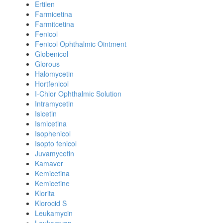
Ertilen
Farmicetina
Farmitcetina
Fenicol
Fenicol Ophthalmic Ointment
Globenicol
Glorous
Halomycetin
Hortfenicol
I-Chlor Ophthalmic Solution
Intramycetin
Isicetin
Ismicetina
Isophenicol
Isopto fenicol
Juvamycetin
Kamaver
Kemicetina
Kemicetine
Klorita
Klorocid S
Leukamycin