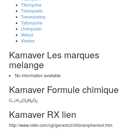
Tifomycine
Tiromycetin
Treomicetina
Tyfomycine
Unimycetin
Veticol
Viceton
Kamaver Les marques
melange
No information avaliable
Kamaver Formule chimique
C
H
Cl
N
O
11
12
2
2
5
Kamaver RX lien
http://www.rxlist.com/cgi/generic3/chloramphenicol.htm