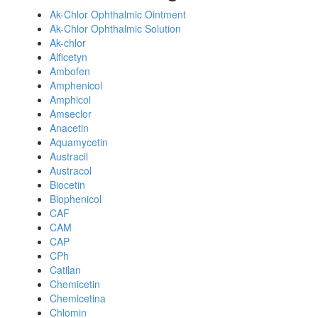
Ak-Chlor Ophthalmic Ointment
Ak-Chlor Ophthalmic Solution
Ak-chlor
Alficetyn
Ambofen
Amphenicol
Amphicol
Amseclor
Anacetin
Aquamycetin
Austracil
Austracol
Biocetin
Biophenicol
CAF
CAM
CAP
CPh
Catilan
Chemicetin
Chemicetina
Chlomin