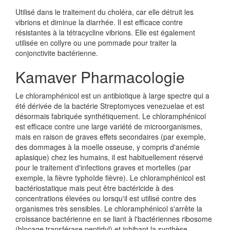
Utilisé dans le traitement du choléra, car elle détruit les
vibrions et diminue la diarrhée. Il est efficace contre
résistantes à la tétracycline vibrions. Elle est également
utilisée en collyre ou une pommade pour traiter la
conjonctivite bactérienne.
Kamaver Pharmacologie
Le chloramphénicol est un antibiotique à large spectre qui a
été dérivée de la bactérie Streptomyces venezuelae et est
désormais fabriquée synthétiquement. Le chloramphénicol
est efficace contre une large variété de microorganismes,
mais en raison de graves effets secondaires (par exemple,
des dommages à la moelle osseuse, y compris d'anémie
aplasique) chez les humains, il est habituellement réservé
pour le traitement d'infections graves et mortelles (par
exemple, la fièvre typhoïde fièvre). Le chloramphénicol est
bactériostatique mais peut être bactéricide à des
concentrations élevées ou lorsqu'il est utilisé contre des
organismes très sensibles. Le chloramphénicol s'arrête la
croissance bactérienne en se liant à l'bactériennes ribosome
(blocage transférase peptidyl) et inhibant la synthèse