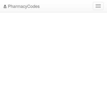
PharmacyCodes
Toggl
navig