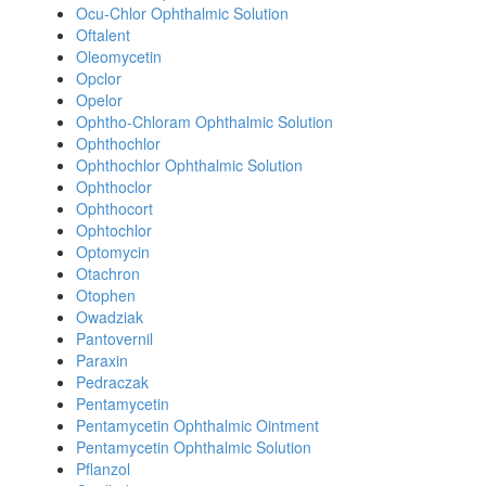
Ocu-Chlor Ophthalmic Solution
Oftalent
Oleomycetin
Opclor
Opelor
Ophtho-Chloram Ophthalmic Solution
Ophthochlor
Ophthochlor Ophthalmic Solution
Ophthoclor
Ophthocort
Ophtochlor
Optomycin
Otachron
Otophen
Owadziak
Pantovernil
Paraxin
Pedraczak
Pentamycetin
Pentamycetin Ophthalmic Ointment
Pentamycetin Ophthalmic Solution
Pflanzol