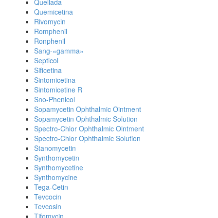
Quellada
Quemicetina
Rivomycin
Romphenil
Ronphenil
Sang-«gamma»
Septicol
Sificetina
Sintomicetina
Sintomicetine R
Sno-Phenicol
Sopamycetin Ophthalmic Ointment
Sopamycetin Ophthalmic Solution
Spectro-Chlor Ophthalmic Ointment
Spectro-Chlor Ophthalmic Solution
Stanomycetin
Synthomycetin
Synthomycetine
Synthomycine
Tega-Cetin
Tevcocin
Tevcosin
Tifomycin