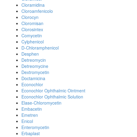
Cloramidina
Cloroamfenicolo
Clorocyn
Cloromisan
Clorosintex
Comycetin
Cylphenicol
D-Chloramphenicol
Desphen
Detreomycin
Detreomycine
Dextromycetin
Doctamicina
Econochlor
Econochlor Ophthalmic Ointment
Econochlor Ophthalmic Solution
Elase-Chloromycetin
Embacetin
Emetren
Enicol
Enteromycetin
Erbaplast