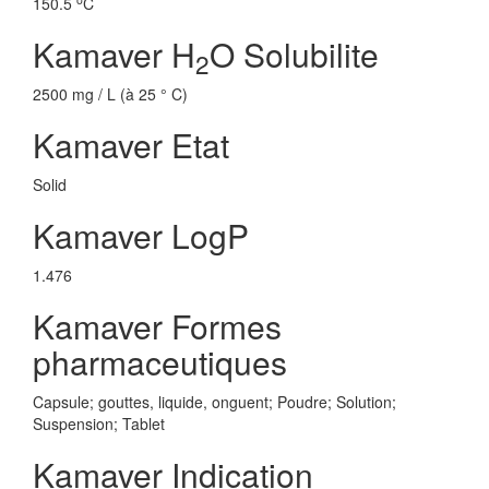
150.5
C
Kamaver H
O Solubilite
2
2500 mg / L (à 25 ° C)
Kamaver Etat
Solid
Kamaver LogP
1.476
Kamaver Formes
pharmaceutiques
Capsule; gouttes, liquide, onguent; Poudre; Solution;
Suspension; Tablet
Kamaver Indication