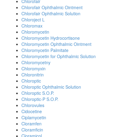
Chlorofair
Chlorofair Ophthalmic Ointment
Chlorofair Ophthalmic Solution
Chloroject L
Chloromax
Chloromycetin
Chloromycetin Hydrocortisone
Chloromycetin Ophthalmic Ointment
Chloromycetin Palmitate
Chloromycetin for Ophthalmic Solution
Chloromycetny
Chloromyxin
Chloronitrin
Chloroptic
Chloroptic Ophthalmic Solution
Chloroptic S.O.P.
Chloroptic-P S.O.P.
Chlorovules
Cidocetine
Ciplamycetin
Cloramfen
Cloramficin
Cloramicol