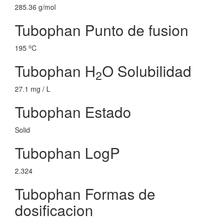
285.36 g/mol
Tubophan Punto de fusion
o
195
C
Tubophan H
O Solubilidad
2
27.1 mg / L
Tubophan Estado
Solid
Tubophan LogP
2.324
Tubophan Formas de
dosificacion