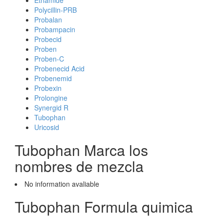
Ethamide
Polycillin-PRB
Probalan
Probampacin
Probecid
Proben
Proben-C
Probenecid Acid
Probenemid
Probexin
Prolongine
Synergid R
Tubophan
Uricosid
Tubophan Marca los
nombres de mezcla
No information avaliable
Tubophan Formula quimica