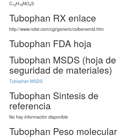
C
H
NO
S
13
19
4
Tubophan RX enlace
http://www.rxlist.com/cgi/generic/colbenemid.htm
Tubophan FDA hoja
Tubophan MSDS (hoja de
seguridad de materiales)
Tubophan MSDS
Tubophan Sintesis de
referencia
No hay información disponible
Tubophan Peso molecular