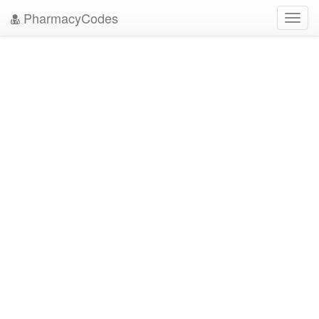
PharmacyCodes
Toggl
navig