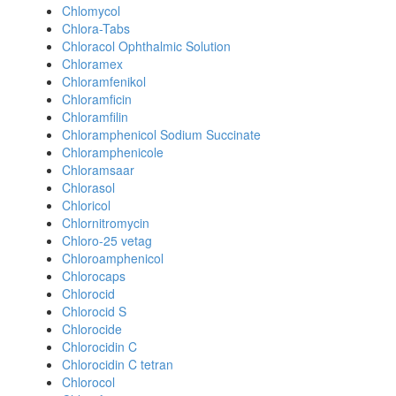
Chlomycol
Chlora-Tabs
Chloracol Ophthalmic Solution
Chloramex
Chloramfenikol
Chloramficin
Chloramfilin
Chloramphenicol Sodium Succinate
Chloramphenicole
Chloramsaar
Chlorasol
Chloricol
Chlornitromycin
Chloro-25 vetag
Chloroamphenicol
Chlorocaps
Chlorocid
Chlorocid S
Chlorocide
Chlorocidin C
Chlorocidin C tetran
Chlorocol