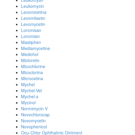
Leukomyan
Leukomycin
Levomicetina
Levomitsetin
Levomycetin
Loromisan
Loromisin
Mastiphen
Mediamycetine
Medichol
Micloretin
Micochlorine
Micoclorina
Microcetina
Mychel
Mychel-Vet
Mychel-s
Mycinol
Normimycin V
Novochlorocap
Novomycetin
Novophenicol
Ocu-Chlor Ophthalmic Ointment