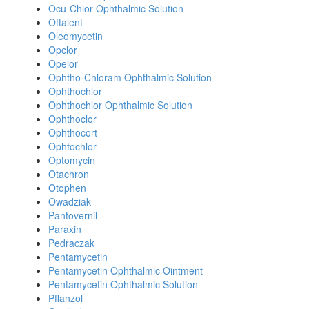
Ocu-Chlor Ophthalmic Solution
Oftalent
Oleomycetin
Opclor
Opelor
Ophtho-Chloram Ophthalmic Solution
Ophthochlor
Ophthochlor Ophthalmic Solution
Ophthoclor
Ophthocort
Ophtochlor
Optomycin
Otachron
Otophen
Owadziak
Pantovernil
Paraxin
Pedraczak
Pentamycetin
Pentamycetin Ophthalmic Ointment
Pentamycetin Ophthalmic Solution
Pflanzol