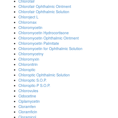
Chlorofair
Chlorofair Ophthalmic Ointment
Chlorofair Ophthalmic Solution
Chloroject L
Chloromax
Chloromycetin
Chloromycetin Hydrocortisone
Chloromycetin Ophthalmic Ointment
Chloromycetin Palmitate
Chloromycetin for Ophthalmic Solution
Chloromycetny
Chloromyxin
Chloronitrin
Chloroptic
Chloroptic Ophthalmic Solution
Chloroptic S.O.P.
Chloroptic-P S.O.P.
Chlorovules
Cidocetine
Ciplamycetin
Cloramfen
Cloramficin
Cloramicol