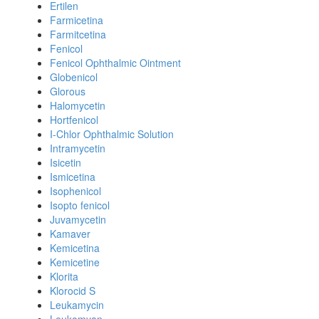
Ertilen
Farmicetina
Farmitcetina
Fenicol
Fenicol Ophthalmic Ointment
Globenicol
Glorous
Halomycetin
Hortfenicol
I-Chlor Ophthalmic Solution
Intramycetin
Isicetin
Ismicetina
Isophenicol
Isopto fenicol
Juvamycetin
Kamaver
Kemicetina
Kemicetine
Klorita
Klorocid S
Leukamycin