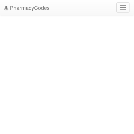
PharmacyCodes
Toggl
navig