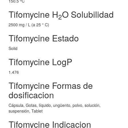
150.5
C
Tifomycine H
O Solubilidad
2
2500 mg / L (a 25 ° C)
Tifomycine Estado
Solid
Tifomycine LogP
1.476
Tifomycine Formas de
dosificacion
Cápsula, Gotas, líquido, ungüento, polvo, solución,
suspensión, Tablet
Tifomycine Indicacion