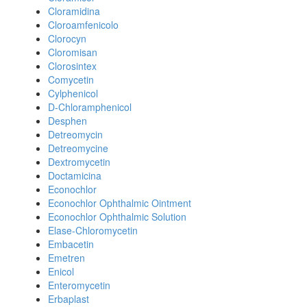
Cloramidina
Cloroamfenicolo
Clorocyn
Cloromisan
Clorosintex
Comycetin
Cylphenicol
D-Chloramphenicol
Desphen
Detreomycin
Detreomycine
Dextromycetin
Doctamicina
Econochlor
Econochlor Ophthalmic Ointment
Econochlor Ophthalmic Solution
Elase-Chloromycetin
Embacetin
Emetren
Enicol
Enteromycetin
Erbaplast