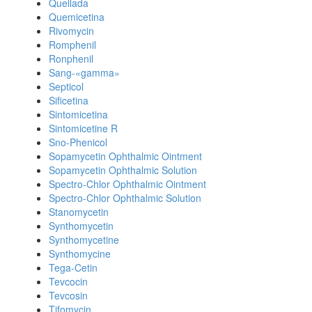
Quellada
Quemicetina
Rivomycin
Romphenil
Ronphenil
Sang-«gamma»
Septicol
Sificetina
Sintomicetina
Sintomicetine R
Sno-Phenicol
Sopamycetin Ophthalmic Ointment
Sopamycetin Ophthalmic Solution
Spectro-Chlor Ophthalmic Ointment
Spectro-Chlor Ophthalmic Solution
Stanomycetin
Synthomycetin
Synthomycetine
Synthomycine
Tega-Cetin
Tevcocin
Tevcosin
Tifomycin