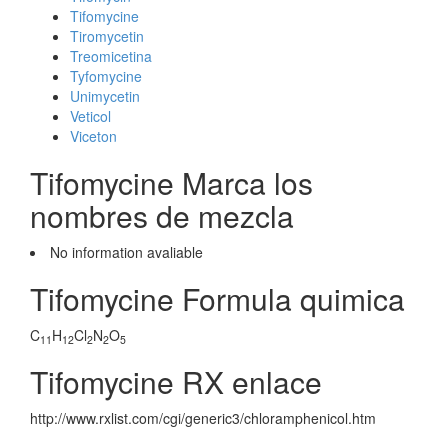
Tifomycine
Tiromycetin
Treomicetina
Tyfomycine
Unimycetin
Veticol
Viceton
Tifomycine Marca los
nombres de mezcla
No information avaliable
Tifomycine Formula quimica
C
H
Cl
N
O
11
12
2
2
5
Tifomycine RX enlace
http://www.rxlist.com/cgi/generic3/chloramphenicol.htm