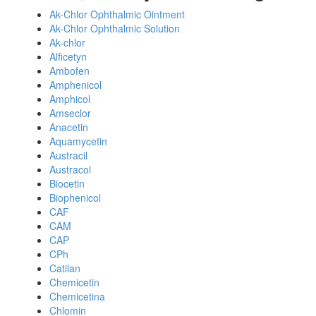
Ak-Chlor Ophthalmic Ointment
Ak-Chlor Ophthalmic Solution
Ak-chlor
Alficetyn
Ambofen
Amphenicol
Amphicol
Amseclor
Anacetin
Aquamycetin
Austracil
Austracol
Biocetin
Biophenicol
CAF
CAM
CAP
CPh
Catilan
Chemicetin
Chemicetina
Chlomin