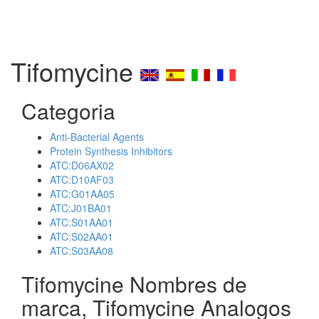
Tifomycine
Categoria
Anti-Bacterial Agents
Protein Synthesis Inhibitors
ATC:D06AX02
ATC:D10AF03
ATC:G01AA05
ATC:J01BA01
ATC:S01AA01
ATC:S02AA01
ATC:S03AA08
Tifomycine Nombres de
marca, Tifomycine Analogos