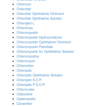
Chlorocol
Chlorofair
Chlorofair Ophthalmic Ointment
Chlorofair Ophthalmic Solution
Chloroject L
Chloromax
Chloromycetin
Chloromycetin Hydrocortisone
Chloromycetin Ophthalmic Ointment
Chloromycetin Palmitate
Chloromycetin for Ophthalmic Solution
Chloromycetny
Chloromyxin
Chloronitrin
Chloroptic
Chloroptic Ophthalmic Solution
Chloroptic S.O.P.
Chloroptic-P S.O.P.
Chlorovules
Cidocetine
Ciplamycetin
Cloramfen