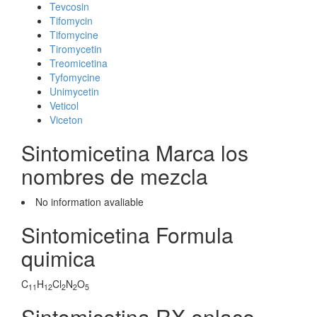
Tevcosin
Tifomycin
Tifomycine
Tiromycetin
Treomicetina
Tyfomycine
Unimycetin
Veticol
Viceton
Sintomicetina Marca los
nombres de mezcla
No information avaliable
Sintomicetina Formula
quimica
C
H
Cl
N
O
11
12
2
2
5
Sintomicetina RX enlace