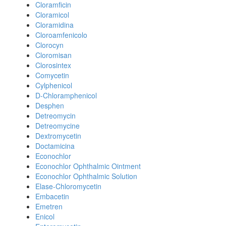
Cloramficin
Cloramicol
Cloramidina
Cloroamfenicolo
Clorocyn
Cloromisan
Clorosintex
Comycetin
Cylphenicol
D-Chloramphenicol
Desphen
Detreomycin
Detreomycine
Dextromycetin
Doctamicina
Econochlor
Econochlor Ophthalmic Ointment
Econochlor Ophthalmic Solution
Elase-Chloromycetin
Embacetin
Emetren
Enicol