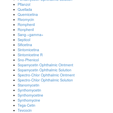
Pflanzol
Quellada
Quemicetina
Rivomycin
Romphenil
Ronphenil
Sang-«gamma»
Septicol
Sificetina
Sintomicetina
Sintomicetine R
Sno-Phenicol
Sopamycetin Ophthalmic Ointment
Sopamycetin Ophthalmic Solution
Spectro-Chlor Ophthalmic Ointment
Spectro-Chlor Ophthalmic Solution
Stanomycetin
Synthomycetin
Synthomycetine
Synthomycine
Tega-Cetin
Tevcocin