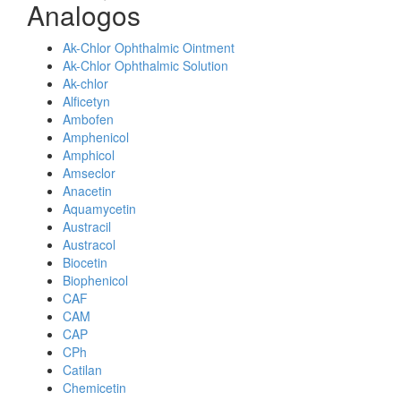
Analogos
Ak-Chlor Ophthalmic Ointment
Ak-Chlor Ophthalmic Solution
Ak-chlor
Alficetyn
Ambofen
Amphenicol
Amphicol
Amseclor
Anacetin
Aquamycetin
Austracil
Austracol
Biocetin
Biophenicol
CAF
CAM
CAP
CPh
Catilan
Chemicetin