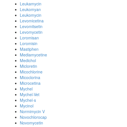
Leukamycin
Leukomyan
Leukomycin
Levomicetina
Levomitsetin
Levomycetin
Loromisan
Loromisin
Mastiphen
Mediamycetine
Medichol
Micloretin
Micochlorine
Micoclorina
Microcetina
Mychel
Mychel-Vet
Mychel-s
Mycinol
Normimycin V
Novochlorocap
Novomycetin