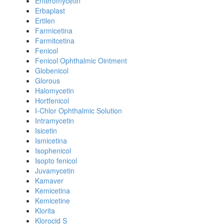
Enteromycetin
Erbaplast
Ertilen
Farmicetina
Farmitcetina
Fenicol
Fenicol Ophthalmic Ointment
Globenicol
Glorous
Halomycetin
Hortfenicol
I-Chlor Ophthalmic Solution
Intramycetin
Isicetin
Ismicetina
Isophenicol
Isopto fenicol
Juvamycetin
Kamaver
Kemicetina
Kemicetine
Klorita
Klorocid S