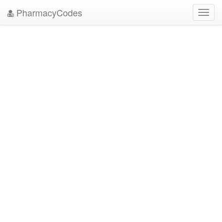
PharmacyCodes
Toggl
navig