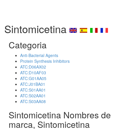
Sintomicetina
Categoria
Anti-Bacterial Agents
Protein Synthesis Inhibitors
ATC:D06AX02
ATC:D10AF03
ATC:G01AA05
ATC:J01BA01
ATC:S01AA01
ATC:S02AA01
ATC:S03AA08
Sintomicetina Nombres de
marca, Sintomicetina