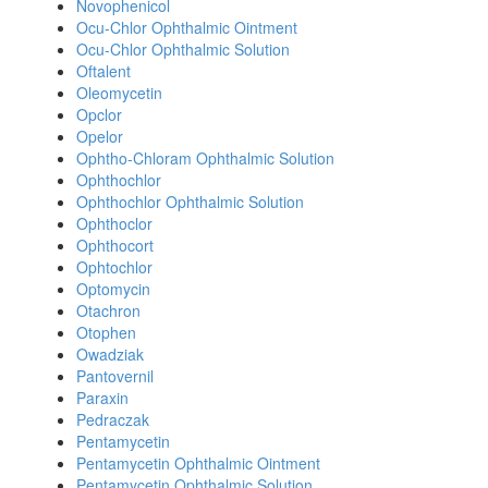
Novophenicol
Ocu-Chlor Ophthalmic Ointment
Ocu-Chlor Ophthalmic Solution
Oftalent
Oleomycetin
Opclor
Opelor
Ophtho-Chloram Ophthalmic Solution
Ophthochlor
Ophthochlor Ophthalmic Solution
Ophthoclor
Ophthocort
Ophtochlor
Optomycin
Otachron
Otophen
Owadziak
Pantovernil
Paraxin
Pedraczak
Pentamycetin
Pentamycetin Ophthalmic Ointment
Pentamycetin Ophthalmic Solution