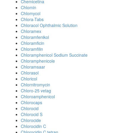
Chemicetina
Chlomin
Chlomycol
Chlora-Tabs
Chloracol Ophthalmic Solution
Chloramex
Chloramfenikol
Chloramficin
Chloramfilin
Chloramphenicol Sodium Succinate
Chloramphenicole
Chloramsaar
Chlorasol
Chloricol
Chlornitromycin
Chloro-25 vetag
Chloroamphenicol
Chlorocaps
Chlorocid
Chlorocid S
Chlorocide
Chlorocidin C
Chlorocidin C tetran