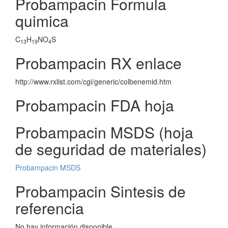
Probampacin Formula
quimica
C
H
NO
S
13
19
4
Probampacin RX enlace
http://www.rxlist.com/cgi/generic/colbenemid.htm
Probampacin FDA hoja
Probampacin MSDS (hoja
de seguridad de materiales)
Probampacin MSDS
Probampacin Sintesis de
referencia
No hay información disponible