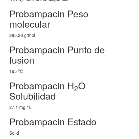
Probampacin Peso
molecular
285.36 g/mol
Probampacin Punto de
fusion
o
195
C
Probampacin H
O
2
Solubilidad
27.1 mg / L
Probampacin Estado
Solid