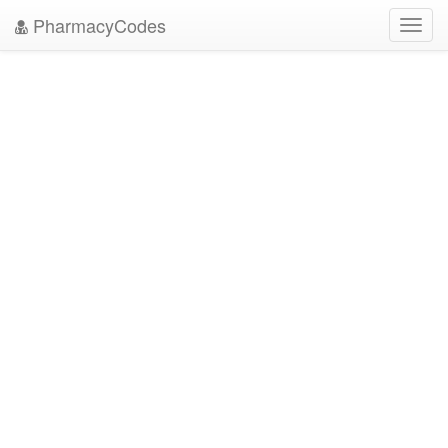
PharmacyCodes
Toggl
navig