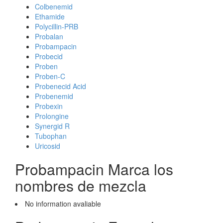
Colbenemid
Ethamide
Polycillin-PRB
Probalan
Probampacin
Probecid
Proben
Proben-C
Probenecid Acid
Probenemid
Probexin
Prolongine
Synergid R
Tubophan
Uricosid
Probampacin Marca los
nombres de mezcla
No information avaliable