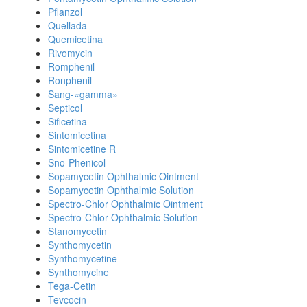
Pflanzol
Quellada
Quemicetina
Rivomycin
Romphenil
Ronphenil
Sang-«gamma»
Septicol
Sificetina
Sintomicetina
Sintomicetine R
Sno-Phenicol
Sopamycetin Ophthalmic Ointment
Sopamycetin Ophthalmic Solution
Spectro-Chlor Ophthalmic Ointment
Spectro-Chlor Ophthalmic Solution
Stanomycetin
Synthomycetin
Synthomycetine
Synthomycine
Tega-Cetin
Tevcocin