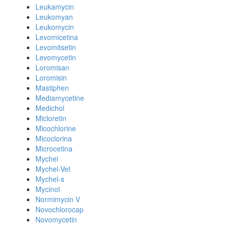
Leukamycin
Leukomyan
Leukomycin
Levomicetina
Levomitsetin
Levomycetin
Loromisan
Loromisin
Mastiphen
Mediamycetine
Medichol
Micloretin
Micochlorine
Micoclorina
Microcetina
Mychel
Mychel-Vet
Mychel-s
Mycinol
Normimycin V
Novochlorocap
Novomycetin