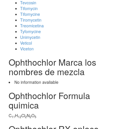
Tevcosin
Tifomycin
Tifomycine
Tiromycetin
Treomicetina
Tyfomycine
Unimycetin
Veticol
Viceton
Ophthochlor Marca los
nombres de mezcla
No information avaliable
Ophthochlor Formula
quimica
C
H
Cl
N
O
11
12
2
2
5
Ophthochlor RX enlace