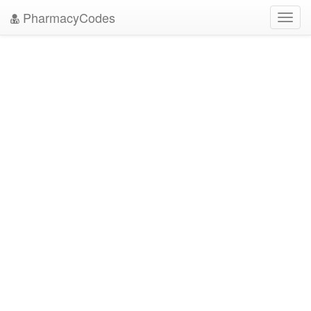
PharmacyCodes
Toggl
navig