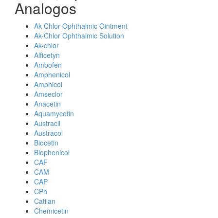
Analogos
Ak-Chlor Ophthalmic Ointment
Ak-Chlor Ophthalmic Solution
Ak-chlor
Alficetyn
Ambofen
Amphenicol
Amphicol
Amseclor
Anacetin
Aquamycetin
Austracil
Austracol
Biocetin
Biophenicol
CAF
CAM
CAP
CPh
Catilan
Chemicetin