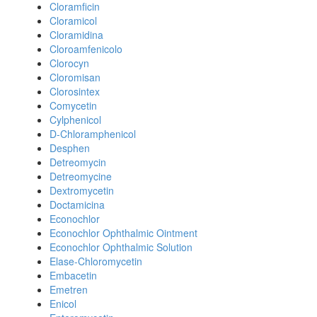
Cloramficin
Cloramicol
Cloramidina
Cloroamfenicolo
Clorocyn
Cloromisan
Clorosintex
Comycetin
Cylphenicol
D-Chloramphenicol
Desphen
Detreomycin
Detreomycine
Dextromycetin
Doctamicina
Econochlor
Econochlor Ophthalmic Ointment
Econochlor Ophthalmic Solution
Elase-Chloromycetin
Embacetin
Emetren
Enicol