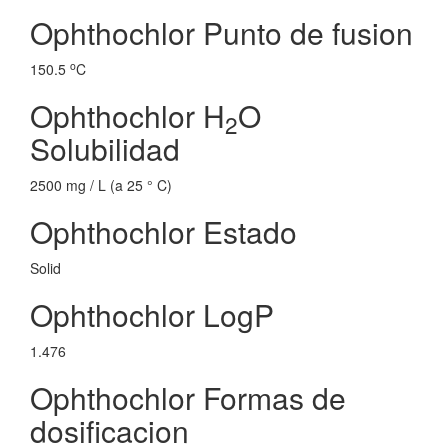
Ophthochlor Punto de fusion
o
150.5
C
Ophthochlor H
O
2
Solubilidad
2500 mg / L (a 25 ° C)
Ophthochlor Estado
Solid
Ophthochlor LogP
1.476
Ophthochlor Formas de
dosificacion