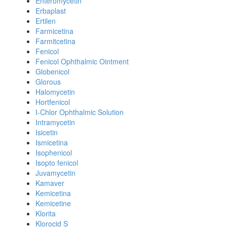
Enteromycetin
Erbaplast
Ertilen
Farmicetina
Farmitcetina
Fenicol
Fenicol Ophthalmic Ointment
Globenicol
Glorous
Halomycetin
Hortfenicol
I-Chlor Ophthalmic Solution
Intramycetin
Isicetin
Ismicetina
Isophenicol
Isopto fenicol
Juvamycetin
Kamaver
Kemicetina
Kemicetine
Klorita
Klorocid S