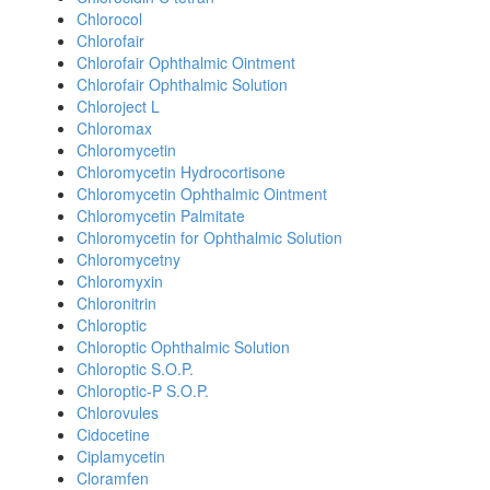
Chlorocol
Chlorofair
Chlorofair Ophthalmic Ointment
Chlorofair Ophthalmic Solution
Chloroject L
Chloromax
Chloromycetin
Chloromycetin Hydrocortisone
Chloromycetin Ophthalmic Ointment
Chloromycetin Palmitate
Chloromycetin for Ophthalmic Solution
Chloromycetny
Chloromyxin
Chloronitrin
Chloroptic
Chloroptic Ophthalmic Solution
Chloroptic S.O.P.
Chloroptic-P S.O.P.
Chlorovules
Cidocetine
Ciplamycetin
Cloramfen