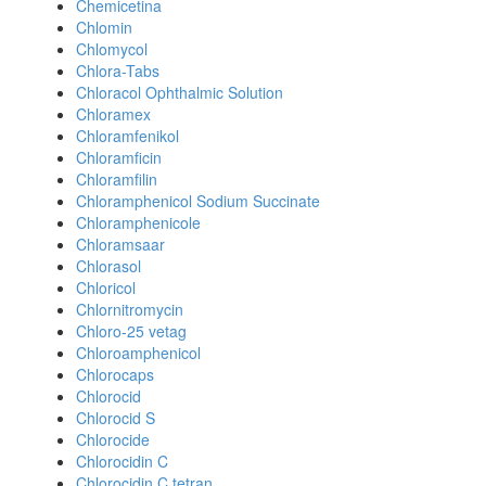
Chemicetina
Chlomin
Chlomycol
Chlora-Tabs
Chloracol Ophthalmic Solution
Chloramex
Chloramfenikol
Chloramficin
Chloramfilin
Chloramphenicol Sodium Succinate
Chloramphenicole
Chloramsaar
Chlorasol
Chloricol
Chlornitromycin
Chloro-25 vetag
Chloroamphenicol
Chlorocaps
Chlorocid
Chlorocid S
Chlorocide
Chlorocidin C
Chlorocidin C tetran