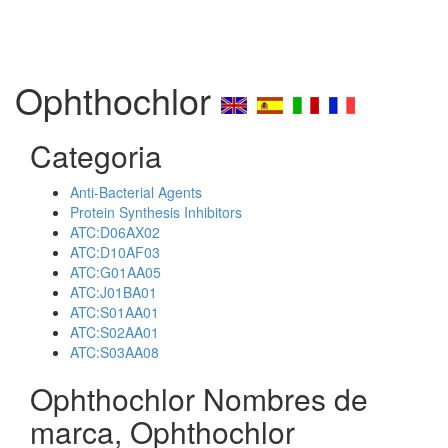
Ophthochlor
Categoria
Anti-Bacterial Agents
Protein Synthesis Inhibitors
ATC:D06AX02
ATC:D10AF03
ATC:G01AA05
ATC:J01BA01
ATC:S01AA01
ATC:S02AA01
ATC:S03AA08
Ophthochlor Nombres de
marca, Ophthochlor