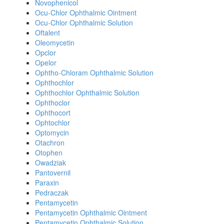
Novophenicol
Ocu-Chlor Ophthalmic Ointment
Ocu-Chlor Ophthalmic Solution
Oftalent
Oleomycetin
Opclor
Opelor
Ophtho-Chloram Ophthalmic Solution
Ophthochlor
Ophthochlor Ophthalmic Solution
Ophthoclor
Ophthocort
Ophtochlor
Optomycin
Otachron
Otophen
Owadziak
Pantovernil
Paraxin
Pedraczak
Pentamycetin
Pentamycetin Ophthalmic Ointment
Pentamycetin Ophthalmic Solution