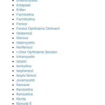
Enteromycetin
Erbaplast
Ertilen
Farmicetina
Farmitcetina
Fenicol
Fenicol Ophthalmic Ointment
Globenicol
Glorous
Halomycetin
Hortfenicol
I-Chlor Ophthalmic Solution
Intramycetin
Isicetin
Ismicetina
Isophenicol
Isopto fenicol
Juvamycetin
Kamaver
Kemicetina
Kemicetine
Klorita
Klorocid S