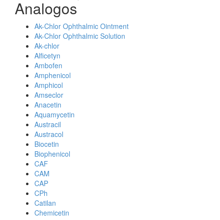
Analogos
Ak-Chlor Ophthalmic Ointment
Ak-Chlor Ophthalmic Solution
Ak-chlor
Alficetyn
Ambofen
Amphenicol
Amphicol
Amseclor
Anacetin
Aquamycetin
Austracil
Austracol
Biocetin
Biophenicol
CAF
CAM
CAP
CPh
Catilan
Chemicetin