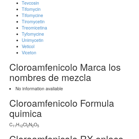
Tevcosin
Tifomycin
Tifomycine
Tiromycetin
Treomicetina
Tyfomycine
Unimycetin
Veticol
Viceton
Cloroamfenicolo Marca los
nombres de mezcla
No information avaliable
Cloroamfenicolo Formula
quimica
C
H
Cl
N
O
11
12
2
2
5
Cloroamfenicolo RX enlace