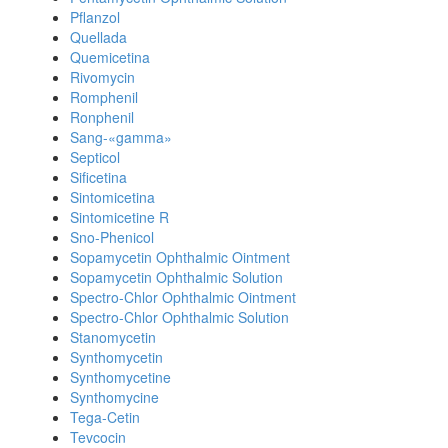
Pflanzol
Quellada
Quemicetina
Rivomycin
Romphenil
Ronphenil
Sang-«gamma»
Septicol
Sificetina
Sintomicetina
Sintomicetine R
Sno-Phenicol
Sopamycetin Ophthalmic Ointment
Sopamycetin Ophthalmic Solution
Spectro-Chlor Ophthalmic Ointment
Spectro-Chlor Ophthalmic Solution
Stanomycetin
Synthomycetin
Synthomycetine
Synthomycine
Tega-Cetin
Tevcocin