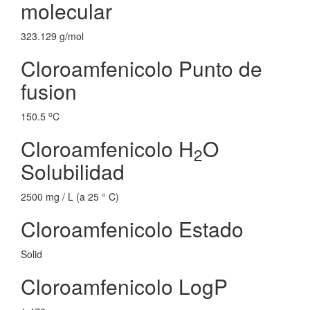
molecular
323.129 g/mol
Cloroamfenicolo Punto de
fusion
o
150.5
C
Cloroamfenicolo H
O
2
Solubilidad
2500 mg / L (a 25 ° C)
Cloroamfenicolo Estado
Solid
Cloroamfenicolo LogP