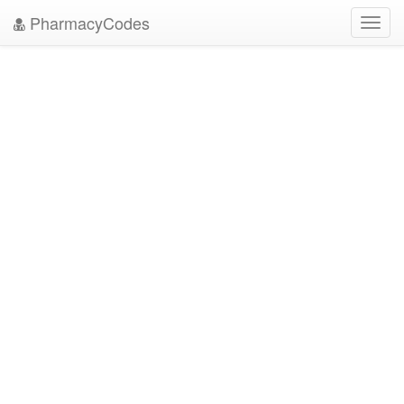
PharmacyCodes
Toggl
navig