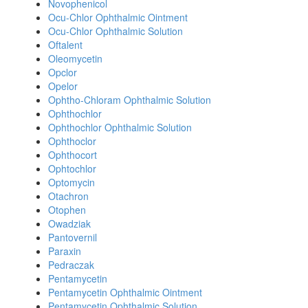
Novophenicol
Ocu-Chlor Ophthalmic Ointment
Ocu-Chlor Ophthalmic Solution
Oftalent
Oleomycetin
Opclor
Opelor
Ophtho-Chloram Ophthalmic Solution
Ophthochlor
Ophthochlor Ophthalmic Solution
Ophthoclor
Ophthocort
Ophtochlor
Optomycin
Otachron
Otophen
Owadziak
Pantovernil
Paraxin
Pedraczak
Pentamycetin
Pentamycetin Ophthalmic Ointment
Pentamycetin Ophthalmic Solution