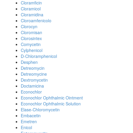
Cloramficin
Cloramicol
Cloramidina
Cloroamfenicolo
Clorocyn
Cloromisan
Clorosintex
Comycetin
Cylphenicol
D-Chloramphenicol
Desphen
Detreomycin
Detreomycine
Dextromycetin
Doctamicina
Econochlor
Econochlor Ophthalmic Ointment
Econochlor Ophthalmic Solution
Elase-Chloromycetin
Embacetin
Emetren
Enicol