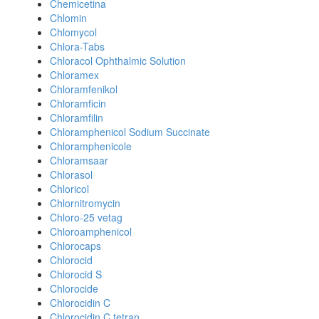
Chemicetina
Chlomin
Chlomycol
Chlora-Tabs
Chloracol Ophthalmic Solution
Chloramex
Chloramfenikol
Chloramficin
Chloramfilin
Chloramphenicol Sodium Succinate
Chloramphenicole
Chloramsaar
Chlorasol
Chloricol
Chlornitromycin
Chloro-25 vetag
Chloroamphenicol
Chlorocaps
Chlorocid
Chlorocid S
Chlorocide
Chlorocidin C
Chlorocidin C tetran