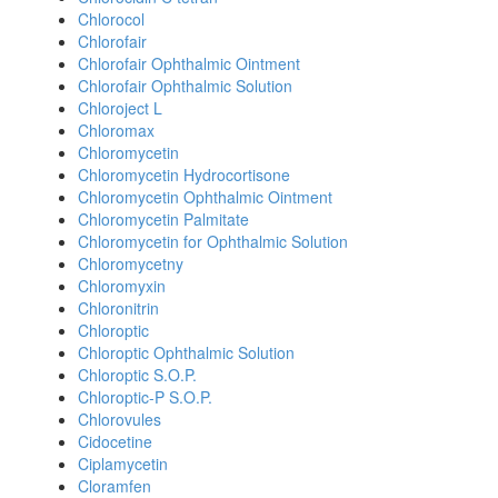
Chlorocol
Chlorofair
Chlorofair Ophthalmic Ointment
Chlorofair Ophthalmic Solution
Chloroject L
Chloromax
Chloromycetin
Chloromycetin Hydrocortisone
Chloromycetin Ophthalmic Ointment
Chloromycetin Palmitate
Chloromycetin for Ophthalmic Solution
Chloromycetny
Chloromyxin
Chloronitrin
Chloroptic
Chloroptic Ophthalmic Solution
Chloroptic S.O.P.
Chloroptic-P S.O.P.
Chlorovules
Cidocetine
Ciplamycetin
Cloramfen