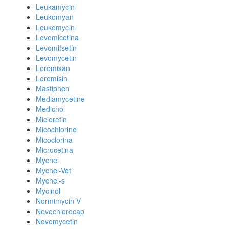
Leukamycin
Leukomyan
Leukomycin
Levomicetina
Levomitsetin
Levomycetin
Loromisan
Loromisin
Mastiphen
Mediamycetine
Medichol
Micloretin
Micochlorine
Micoclorina
Microcetina
Mychel
Mychel-Vet
Mychel-s
Mycinol
Normimycin V
Novochlorocap
Novomycetin