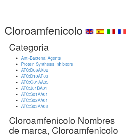
Cloroamfenicolo
Categoria
Anti-Bacterial Agents
Protein Synthesis Inhibitors
ATC:D06AX02
ATC:D10AF03
ATC:G01AA05
ATC:J01BA01
ATC:S01AA01
ATC:S02AA01
ATC:S03AA08
Cloroamfenicolo Nombres
de marca, Cloroamfenicolo