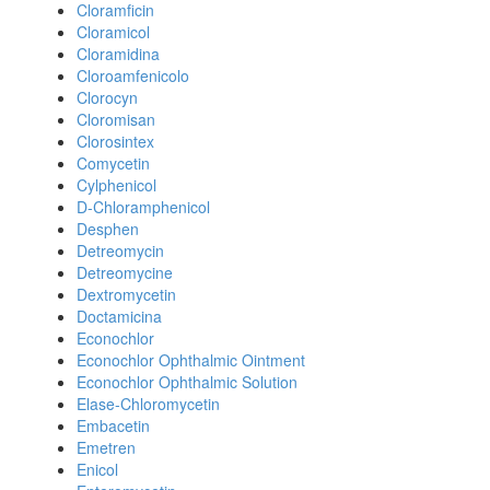
Cloramficin
Cloramicol
Cloramidina
Cloroamfenicolo
Clorocyn
Cloromisan
Clorosintex
Comycetin
Cylphenicol
D-Chloramphenicol
Desphen
Detreomycin
Detreomycine
Dextromycetin
Doctamicina
Econochlor
Econochlor Ophthalmic Ointment
Econochlor Ophthalmic Solution
Elase-Chloromycetin
Embacetin
Emetren
Enicol