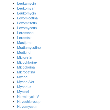
Leukamycin
Leukomyan
Leukomycin
Levomicetina
Levomitsetin
Levomycetin
Loromisan
Loromisin
Mastiphen
Mediamycetine
Medichol
Micloretin
Micochlorine
Micoclorina
Microcetina
Mychel
Mychel-Vet
Mychel-s
Mycinol
Normimycin V
Novochlorocap
Novomycetin