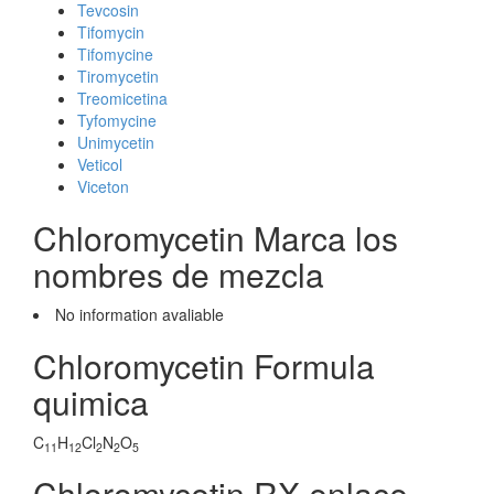
Tevcosin
Tifomycin
Tifomycine
Tiromycetin
Treomicetina
Tyfomycine
Unimycetin
Veticol
Viceton
Chloromycetin Marca los
nombres de mezcla
No information avaliable
Chloromycetin Formula
quimica
C
H
Cl
N
O
11
12
2
2
5
Chloromycetin RX enlace