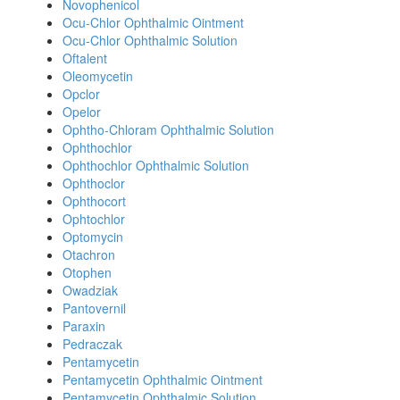
Novophenicol
Ocu-Chlor Ophthalmic Ointment
Ocu-Chlor Ophthalmic Solution
Oftalent
Oleomycetin
Opclor
Opelor
Ophtho-Chloram Ophthalmic Solution
Ophthochlor
Ophthochlor Ophthalmic Solution
Ophthoclor
Ophthocort
Ophtochlor
Optomycin
Otachron
Otophen
Owadziak
Pantovernil
Paraxin
Pedraczak
Pentamycetin
Pentamycetin Ophthalmic Ointment
Pentamycetin Ophthalmic Solution