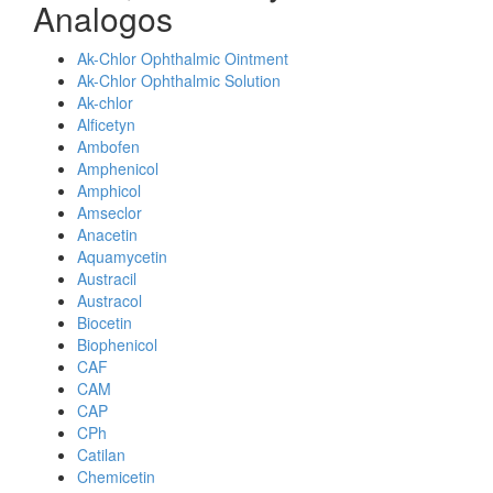
Analogos
Ak-Chlor Ophthalmic Ointment
Ak-Chlor Ophthalmic Solution
Ak-chlor
Alficetyn
Ambofen
Amphenicol
Amphicol
Amseclor
Anacetin
Aquamycetin
Austracil
Austracol
Biocetin
Biophenicol
CAF
CAM
CAP
CPh
Catilan
Chemicetin