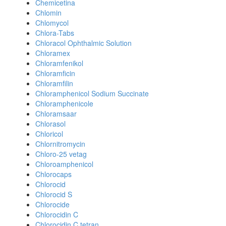
Chemicetina
Chlomin
Chlomycol
Chlora-Tabs
Chloracol Ophthalmic Solution
Chloramex
Chloramfenikol
Chloramficin
Chloramfilin
Chloramphenicol Sodium Succinate
Chloramphenicole
Chloramsaar
Chlorasol
Chloricol
Chlornitromycin
Chloro-25 vetag
Chloroamphenicol
Chlorocaps
Chlorocid
Chlorocid S
Chlorocide
Chlorocidin C
Chlorocidin C tetran