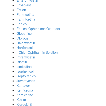
Enteromycetin
Erbaplast
Ertilen
Farmicetina
Farmitcetina
Fenicol
Fenicol Ophthalmic Ointment
Globenicol
Glorous
Halomycetin
Hortfenicol
I-Chlor Ophthalmic Solution
Intramycetin
Isicetin
Ismicetina
Isophenicol
Isopto fenicol
Juvamycetin
Kamaver
Kemicetina
Kemicetine
Klorita
Klorocid S