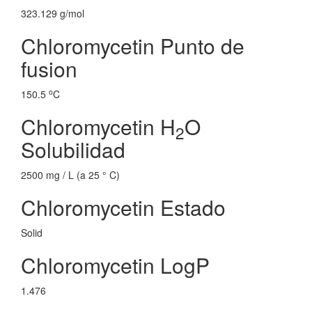
323.129 g/mol
Chloromycetin Punto de
fusion
o
150.5
C
Chloromycetin H
O
2
Solubilidad
2500 mg / L (a 25 ° C)
Chloromycetin Estado
Solid
Chloromycetin LogP
1.476