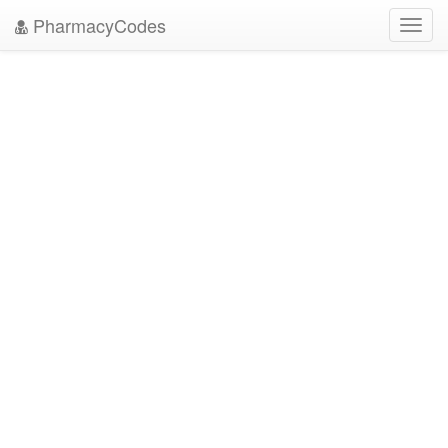
PharmacyCodes
Toggl
navig