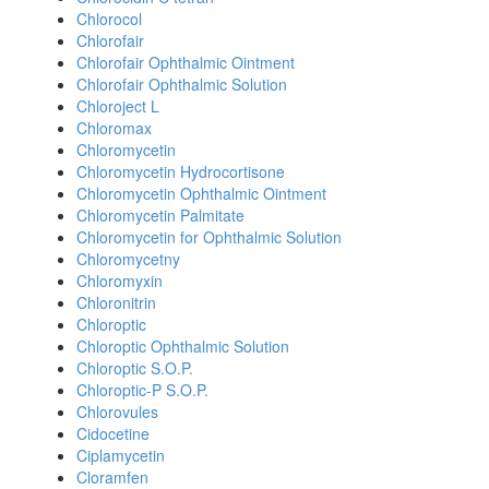
Chlorocol
Chlorofair
Chlorofair Ophthalmic Ointment
Chlorofair Ophthalmic Solution
Chloroject L
Chloromax
Chloromycetin
Chloromycetin Hydrocortisone
Chloromycetin Ophthalmic Ointment
Chloromycetin Palmitate
Chloromycetin for Ophthalmic Solution
Chloromycetny
Chloromyxin
Chloronitrin
Chloroptic
Chloroptic Ophthalmic Solution
Chloroptic S.O.P.
Chloroptic-P S.O.P.
Chlorovules
Cidocetine
Ciplamycetin
Cloramfen