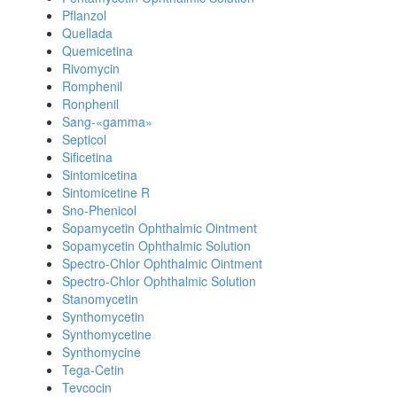
Pflanzol
Quellada
Quemicetina
Rivomycin
Romphenil
Ronphenil
Sang-«gamma»
Septicol
Sificetina
Sintomicetina
Sintomicetine R
Sno-Phenicol
Sopamycetin Ophthalmic Ointment
Sopamycetin Ophthalmic Solution
Spectro-Chlor Ophthalmic Ointment
Spectro-Chlor Ophthalmic Solution
Stanomycetin
Synthomycetin
Synthomycetine
Synthomycine
Tega-Cetin
Tevcocin