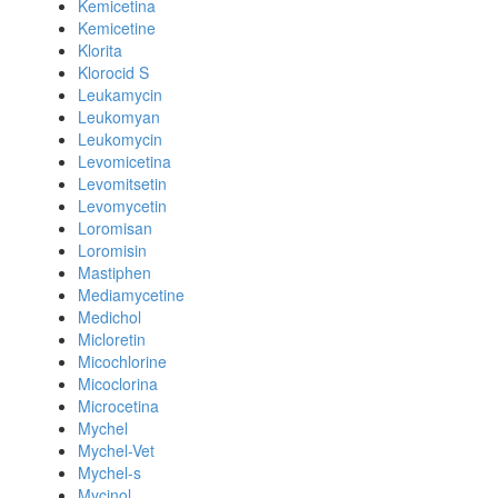
Kemicetina
Kemicetine
Klorita
Klorocid S
Leukamycin
Leukomyan
Leukomycin
Levomicetina
Levomitsetin
Levomycetin
Loromisan
Loromisin
Mastiphen
Mediamycetine
Medichol
Micloretin
Micochlorine
Micoclorina
Microcetina
Mychel
Mychel-Vet
Mychel-s
Mycinol