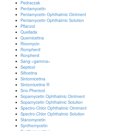
Pedraczak
Pentamycetin
Pentamycetin Ophthalmic Ointment
Pentamycetin Ophthalmic Solution
Pflanzol
Quellada
Quemicetina
Rivomycin
Romphenil
Ronphenil
Sang-«gamma»
Septicol
Sificetina
Sintomicetina
Sintomicetine R
Sno-Phenicol
Sopamycetin Ophthalmic Ointment
Sopamycetin Ophthalmic Solution
Spectro-Chlor Ophthalmic Ointment
Spectro-Chlor Ophthalmic Solution
Stanomycetin
Synthomycetin