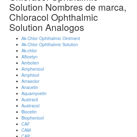
Solution Nombres de marca,
Chloracol Ophthalmic
Solution Analogos
Ak-Chlor Ophthalmic Ointment
Ak-Chlor Ophthalmic Solution
Ak-chlor
Alficetyn
Ambofen
Amphenicol
Amphicol
Amseclor
Anacetin
Aquamycetin
Austracil
Austracol
Biocetin
Biophenicol
CAF
CAM
CAP