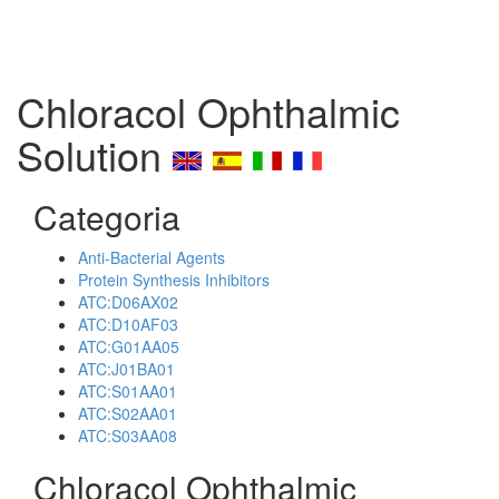
Chloracol Ophthalmic
Solution
Categoria
Anti-Bacterial Agents
Protein Synthesis Inhibitors
ATC:D06AX02
ATC:D10AF03
ATC:G01AA05
ATC:J01BA01
ATC:S01AA01
ATC:S02AA01
ATC:S03AA08
Chloracol Ophthalmic