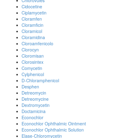
Chlorovules
Cidocetine
Ciplamycetin
Cloramfen
Cloramficin
Cloramicol
Cloramidina
Cloroamfenicolo
Clorocyn
Cloromisan
Clorosintex
Comycetin
Cylphenicol
D-Chloramphenicol
Desphen
Detreomycin
Detreomycine
Dextromycetin
Doctamicina
Econochlor
Econochlor Ophthalmic Ointment
Econochlor Ophthalmic Solution
Elase-Chloromycetin