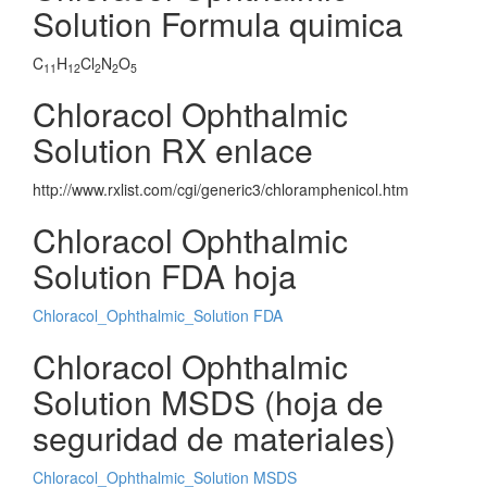
Solution Formula quimica
C
H
Cl
N
O
11
12
2
2
5
Chloracol Ophthalmic
Solution RX enlace
http://www.rxlist.com/cgi/generic3/chloramphenicol.htm
Chloracol Ophthalmic
Solution FDA hoja
Chloracol_Ophthalmic_Solution FDA
Chloracol Ophthalmic
Solution MSDS (hoja de
seguridad de materiales)
Chloracol_Ophthalmic_Solution MSDS