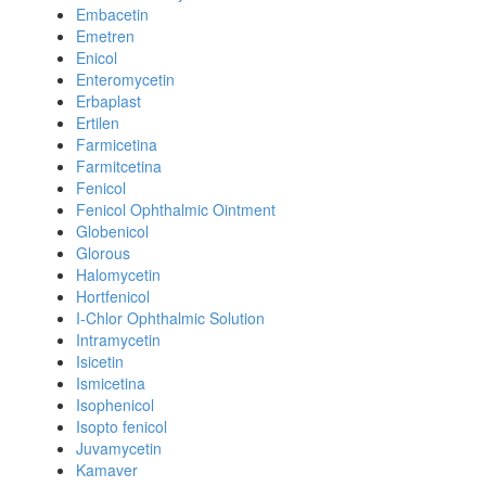
Embacetin
Emetren
Enicol
Enteromycetin
Erbaplast
Ertilen
Farmicetina
Farmitcetina
Fenicol
Fenicol Ophthalmic Ointment
Globenicol
Glorous
Halomycetin
Hortfenicol
I-Chlor Ophthalmic Solution
Intramycetin
Isicetin
Ismicetina
Isophenicol
Isopto fenicol
Juvamycetin
Kamaver