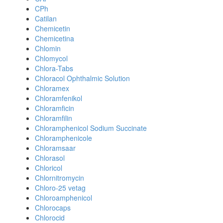
CPh
Catilan
Chemicetin
Chemicetina
Chlomin
Chlomycol
Chlora-Tabs
Chloracol Ophthalmic Solution
Chloramex
Chloramfenikol
Chloramficin
Chloramfilin
Chloramphenicol Sodium Succinate
Chloramphenicole
Chloramsaar
Chlorasol
Chloricol
Chlornitromycin
Chloro-25 vetag
Chloroamphenicol
Chlorocaps
Chlorocid