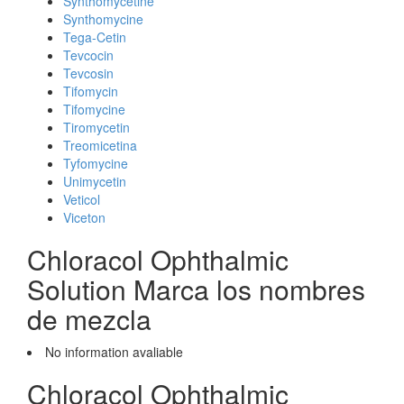
Synthomycetine
Synthomycine
Tega-Cetin
Tevcocin
Tevcosin
Tifomycin
Tifomycine
Tiromycetin
Treomicetina
Tyfomycine
Unimycetin
Veticol
Viceton
Chloracol Ophthalmic
Solution Marca los nombres
de mezcla
No information avaliable
Chloracol Ophthalmic