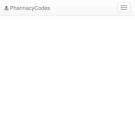
PharmacyCodes
Toggl
navig