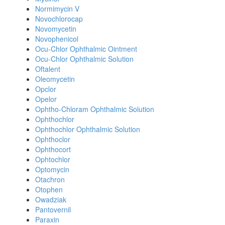
Normimycin V
Novochlorocap
Novomycetin
Novophenicol
Ocu-Chlor Ophthalmic Ointment
Ocu-Chlor Ophthalmic Solution
Oftalent
Oleomycetin
Opclor
Opelor
Ophtho-Chloram Ophthalmic Solution
Ophthochlor
Ophthochlor Ophthalmic Solution
Ophthoclor
Ophthocort
Ophtochlor
Optomycin
Otachron
Otophen
Owadziak
Pantovernil
Paraxin