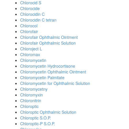
Chlorocid S
Chlorocide
Chlorocidin C
Chlorocidin C tetran
Chlorocol
Chlorofair
Chlorofair Ophthalmic Ointment
Chlorofair Ophthalmic Solution
Chloroject L
Chloromax
Chloromycetin
Chloromycetin Hydrocortisone
Chloromycetin Ophthalmic Ointment
Chloromycetin Palmitate
Chloromycetin for Ophthalmic Solution
Chloromycetny
Chloromyxin
Chloronitrin
Chloroptic
Chloroptic Ophthalmic Solution
Chloroptic S.O.P.
Chloroptic-P S.O.P.