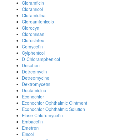
Cloramficin
Cloramicol
Cloramidina
Cloroamfenicolo
Clorocyn
Cloromisan
Clorosintex
Comycetin
Cylphenicol
D-Chloramphenicol
Desphen
Detreomycin
Detreomycine
Dextromycetin
Doctamicina
Econochlor
Econochlor Ophthalmic Ointment
Econochlor Ophthalmic Solution
Elase-Chloromycetin
Embacetin
Emetren
Enicol