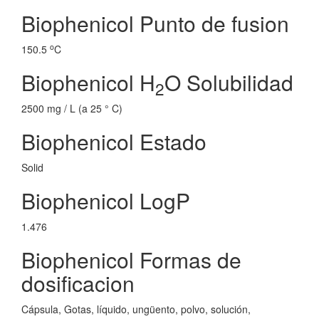
Biophenicol Punto de fusion
o
150.5
C
Biophenicol H
O Solubilidad
2
2500 mg / L (a 25 ° C)
Biophenicol Estado
Solid
Biophenicol LogP
1.476
Biophenicol Formas de
dosificacion
Cápsula, Gotas, líquido, ungüento, polvo, solución,