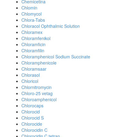
Chemicetina
Chlomin
Chlomycol
Chlora-Tabs
Chloracol Ophthalmic Solution
Chloramex
Chloramfenikol
Chloramficin
Chloramfilin
Chloramphenicol Sodium Succinate
Chloramphenicole
Chloramsaar
Chlorasol
Chloricol
Chlornitromycin
Chloro-25 vetag
Chloroamphenicol
Chlorocaps
Chlorocid
Chlorocid S
Chlorocide
Chlorocidin C
Chlorocidin C tetran