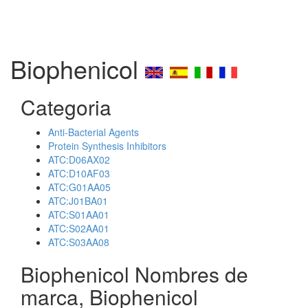
Biophenicol
Categoria
Anti-Bacterial Agents
Protein Synthesis Inhibitors
ATC:D06AX02
ATC:D10AF03
ATC:G01AA05
ATC:J01BA01
ATC:S01AA01
ATC:S02AA01
ATC:S03AA08
Biophenicol Nombres de
marca, Biophenicol