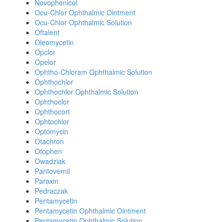
Novophenicol
Ocu-Chlor Ophthalmic Ointment
Ocu-Chlor Ophthalmic Solution
Oftalent
Oleomycetin
Opclor
Opelor
Ophtho-Chloram Ophthalmic Solution
Ophthochlor
Ophthochlor Ophthalmic Solution
Ophthoclor
Ophthocort
Ophtochlor
Optomycin
Otachron
Otophen
Owadziak
Pantovernil
Paraxin
Pedraczak
Pentamycetin
Pentamycetin Ophthalmic Ointment
Pentamycetin Ophthalmic Solution