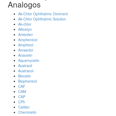
Analogos
Ak-Chlor Ophthalmic Ointment
Ak-Chlor Ophthalmic Solution
Ak-chlor
Alficetyn
Ambofen
Amphenicol
Amphicol
Amseclor
Anacetin
Aquamycetin
Austracil
Austracol
Biocetin
Biophenicol
CAF
CAM
CAP
CPh
Catilan
Chemicetin