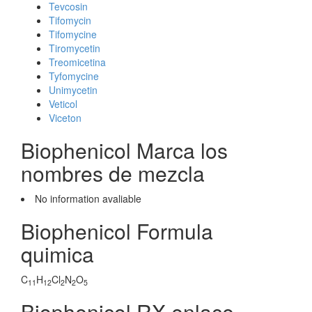
Tevcosin
Tifomycin
Tifomycine
Tiromycetin
Treomicetina
Tyfomycine
Unimycetin
Veticol
Viceton
Biophenicol Marca los
nombres de mezcla
No information avaliable
Biophenicol Formula
quimica
C
H
Cl
N
O
11
12
2
2
5
Biophenicol RX enlace