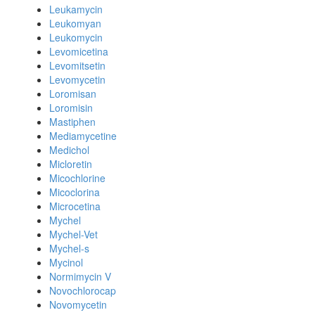
Leukamycin
Leukomyan
Leukomycin
Levomicetina
Levomitsetin
Levomycetin
Loromisan
Loromisin
Mastiphen
Mediamycetine
Medichol
Micloretin
Micochlorine
Micoclorina
Microcetina
Mychel
Mychel-Vet
Mychel-s
Mycinol
Normimycin V
Novochlorocap
Novomycetin