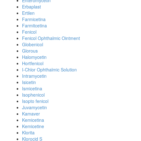
Enteromycetin
Erbaplast
Ertilen
Farmicetina
Farmitcetina
Fenicol
Fenicol Ophthalmic Ointment
Globenicol
Glorous
Halomycetin
Hortfenicol
I-Chlor Ophthalmic Solution
Intramycetin
Isicetin
Ismicetina
Isophenicol
Isopto fenicol
Juvamycetin
Kamaver
Kemicetina
Kemicetine
Klorita
Klorocid S