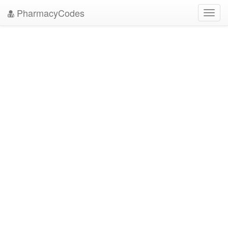
PharmacyCodes
Toggl
navig