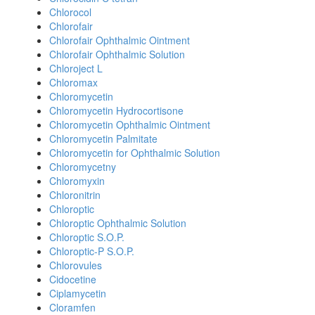
Chlorocol
Chlorofair
Chlorofair Ophthalmic Ointment
Chlorofair Ophthalmic Solution
Chloroject L
Chloromax
Chloromycetin
Chloromycetin Hydrocortisone
Chloromycetin Ophthalmic Ointment
Chloromycetin Palmitate
Chloromycetin for Ophthalmic Solution
Chloromycetny
Chloromyxin
Chloronitrin
Chloroptic
Chloroptic Ophthalmic Solution
Chloroptic S.O.P.
Chloroptic-P S.O.P.
Chlorovules
Cidocetine
Ciplamycetin
Cloramfen