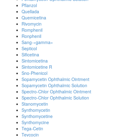
Pflanzol
Quellada
Quemicetina
Rivomycin
Romphenil
Ronphenil
Sang-«gamma»
Septicol
Sificetina
Sintomicetina
Sintomicetine R
Sno-Phenicol
Sopamycetin Ophthalmic Ointment
Sopamycetin Ophthalmic Solution
Spectro-Chlor Ophthalmic Ointment
Spectro-Chlor Ophthalmic Solution
Stanomycetin
Synthomycetin
Synthomycetine
Synthomycine
Tega-Cetin
Tevcocin