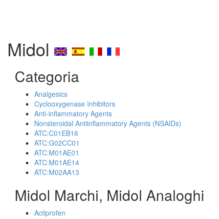
Midol
Categoria
Analgesics
Cyclooxygenase Inhibitors
Anti-inflammatory Agents
Nonsteroidal Antiinflammatory Agents (NSAIDs)
ATC:C01EB16
ATC:G02CC01
ATC:M01AE01
ATC:M01AE14
ATC:M02AA13
Midol Marchi, Midol Analoghi
Actiprofen