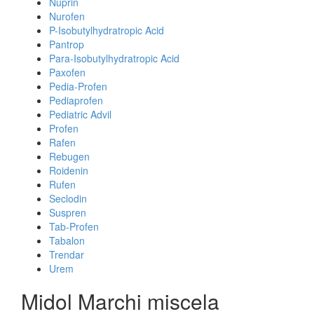
Nuprin
Nurofen
P-Isobutylhydratropic Acid
Pantrop
Para-Isobutylhydratropic Acid
Paxofen
Pedia-Profen
Pediaprofen
Pediatric Advil
Profen
Rafen
Rebugen
Roidenin
Rufen
Seclodin
Suspren
Tab-Profen
Tabalon
Trendar
Urem
Midol Marchi miscela