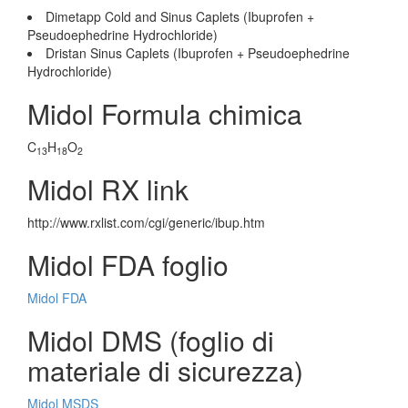
Dimetapp Cold and Sinus Caplets (Ibuprofen +
Pseudoephedrine Hydrochloride)
Dristan Sinus Caplets (Ibuprofen + Pseudoephedrine
Hydrochloride)
Midol Formula chimica
C
H
O
13
18
2
Midol RX link
http://www.rxlist.com/cgi/generic/ibup.htm
Midol FDA foglio
Midol FDA
Midol DMS (foglio di
materiale di sicurezza)
Midol MSDS