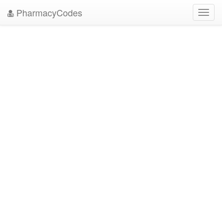
PharmacyCodes
Toggl
navig