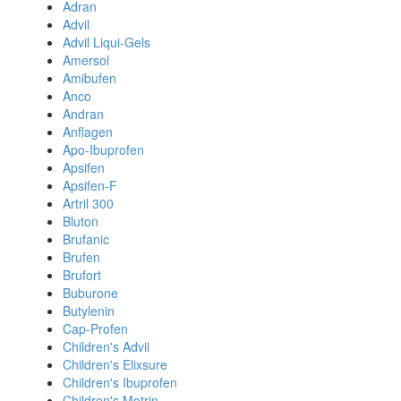
Adran
Advil
Advil Liqui-Gels
Amersol
Amibufen
Anco
Andran
Anflagen
Apo-Ibuprofen
Apsifen
Apsifen-F
Artril 300
Bluton
Brufanic
Brufen
Brufort
Buburone
Butylenin
Cap-Profen
Children's Advil
Children's Elixsure
Children's Ibuprofen
Children's Motrin