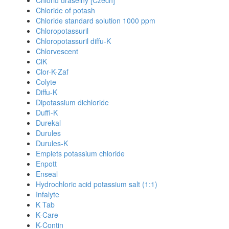
Chlorid draselny [Czech]
Chloride of potash
Chloride standard solution 1000 ppm
Chloropotassuril
Chloropotassuril diffu-K
Chlorvescent
ClK
Clor-K-Zaf
Colyte
Diffu-K
Dipotassium dichloride
Duffi-K
Durekal
Durules
Durules-K
Emplets potassium chloride
Enpott
Enseal
Hydrochloric acid potassium salt (1:1)
Infalyte
K Tab
K-Care
K-Contin