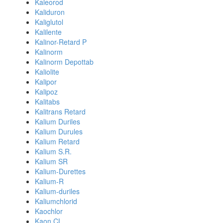
Kaleorod
Kaliduron
Kaliglutol
Kalilente
Kalinor-Retard P
Kalinorm
Kalinorm Depottab
Kaliolite
Kalipor
Kalipoz
Kalitabs
Kalitrans Retard
Kalium Duriles
Kalium Durules
Kalium Retard
Kalium S.R.
Kalium SR
Kalium-Durettes
Kalium-R
Kalium-duriles
Kaliumchlorid
Kaochlor
Kaon CL