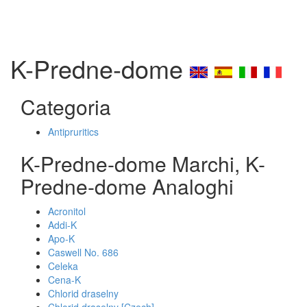
K-Predne-dome
Categoria
Antipruritics
K-Predne-dome Marchi, K-
Predne-dome Analoghi
Acronitol
Addi-K
Apo-K
Caswell No. 686
Celeka
Cena-K
Chlorid draselny