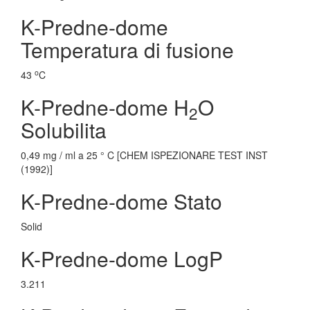
K-Predne-dome
Temperatura di fusione
o
43
C
K-Predne-dome H
O
2
Solubilita
0,49 mg / ml a 25 ° C [CHEM ISPEZIONARE TEST INST
(1992)]
K-Predne-dome Stato
Solid
K-Predne-dome LogP
3.211