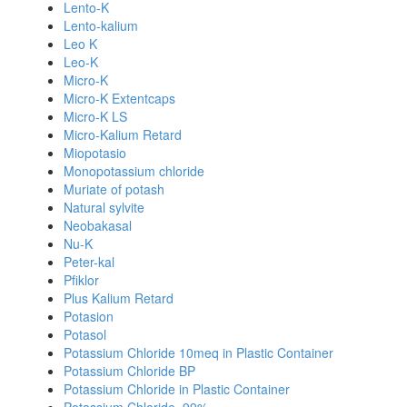
Lento-K
Lento-kalium
Leo K
Leo-K
Micro-K
Micro-K Extentcaps
Micro-K LS
Micro-Kalium Retard
Miopotasio
Monopotassium chloride
Muriate of potash
Natural sylvite
Neobakasal
Nu-K
Peter-kal
Pfiklor
Plus Kalium Retard
Potasion
Potasol
Potassium Chloride 10meq in Plastic Container
Potassium Chloride BP
Potassium Chloride in Plastic Container