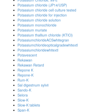
Potassium Chloride, 99%
Potassium chloride (JP14/USP)
Potassium chloride cell culture tested
Potassium chloride for injection
Potassium chloride solution
Potassium monochloride
Potassium muriate
Potassium thallium chloride (KTlCl)
PotassiumchlorideACSwhitegran
Potassiumchlorideopticalgradewhitextl
Potassiumchloridewhitextl
Potavescent
Rekawan
Rekawan Retard
Repone K
Repone-K
Rum-K
Sal digestnum sylvii
Sando-K
Selora
Slow-K
Slow-K tablets
Span-K