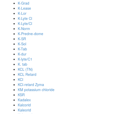
K-Grad
K-Lease
K-Lor
K-Lyte Cl
K-Lyte/Cl
K-Norm
K-Predne-dome
K-SR
K-Sol
K-Tab
K-dur
K-lyte/C1
K. tab
KCL (TN)
KCL Retard
KCl
KCl-retard Zyma
KM potassium chloride
KSR
Kadalex
Kalcorid
Kaleorid