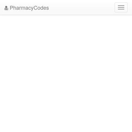
PharmacyCodes
Toggl
navig