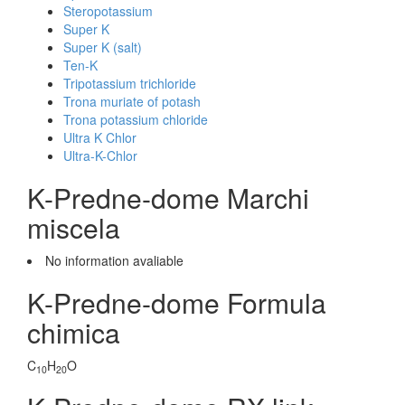
Steropotassium
Super K
Super K (salt)
Ten-K
Tripotassium trichloride
Trona muriate of potash
Trona potassium chloride
Ultra K Chlor
Ultra-K-Chlor
K-Predne-dome Marchi
miscela
No information avaliable
K-Predne-dome Formula
chimica
C
H
O
10
20