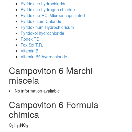
Pyridoxine hydrochloride
Pyridoxine hydrogen chloride
Pyridoxine-HCl Microencapsulated
Pyridoxinium Chloride
Pyridoxinum Hydrochloricum
Pyridoxol hydrochloride
Rodex TD
Tex Six T.R.
Vitamin B
Vitamin B6 hydrochloride
Campoviton 6 Marchi
miscela
No information avaliable
Campoviton 6 Formula
chimica
C
H
NO
8
11
3