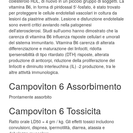
colesterolo HDL, di nuovo in un piccolo gruppo di soggetti. La
vitamina B6, in forma di piridossal 5'-fosfato, è stato trovato
per proteggere le cellule endoteliali vascolari in coltura da
lesioni da piastrine attivate. Lesione e disfunzione endoteliale
sono eventi critici avviando nella patogenesi
dell'aterosclerosi. Studi sull'uomo hanno dimostrato che la
carenza di vitamina B6 influenza risposte cellulari e umorali
del sistema immunitario. Vitamina B6 carenza di alterata
differenziazione e maturazione dei linfociti, ridotta
ipersensibilità di tipo ritardato (DTH) risposte, alterata
produzione di anticorpi, riduzione della proliferazione dei
linfociti e diminuito interleuchina (IL) -2 produzione, tra le
altre attività immunologica.
Campoviton 6 Assorbimento
Prontamente assorbito
Campoviton 6 Tossicita
Ratto orale LD50 = 4 gm / kg. Gli effetti tossici includono
convulsioni, dispnea, ipermotilità, diarrea, atassia e