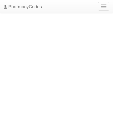
PharmacyCodes
Toggl
navig