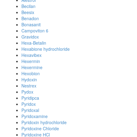
Alestrol
Becilan
Beesix
Benadon
Bonasanit
Campoviton 6
Gravidox
Hexa-Betalin
Hexabione hydrochloride
Hexavibex
Hexermin
Hexermine
Hexobion
Hydoxin
Nestrex
Pydox
Pyridipca
Pyridox
Pyridoxal
Pyridoxamine
Pyridoxin hydrochloride
Pyridoxine Chloride
Pyridoxine HCl