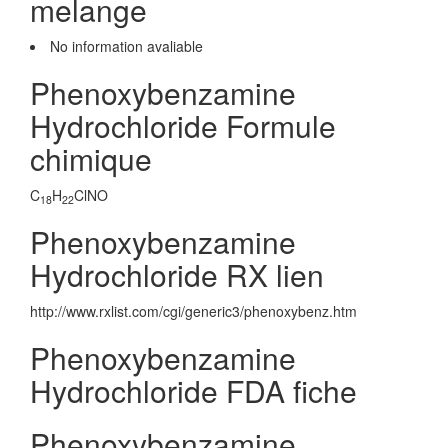
melange
No information avaliable
Phenoxybenzamine
Hydrochloride Formule
chimique
C
H
ClNO
18
22
Phenoxybenzamine
Hydrochloride RX lien
http://www.rxlist.com/cgi/generic3/phenoxybenz.htm
Phenoxybenzamine
Hydrochloride FDA fiche
Phenoxybenzamine