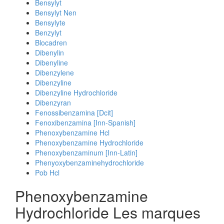
Bensylyt
Bensylyt Nen
Bensylyte
Benzylyt
Blocadren
Dibenylin
Dibenyline
Dibenzylene
Dibenzyline
Dibenzyline Hydrochloride
Dibenzyran
Fenossibenzamina [Dcit]
Fenoxibenzamina [Inn-Spanish]
Phenoxybenzamine Hcl
Phenoxybenzamine Hydrochloride
Phenoxybenzaminum [Inn-Latin]
Phenyoxybenzaminehydrochloride
Pob Hcl
Phenoxybenzamine
Hydrochloride Les marques