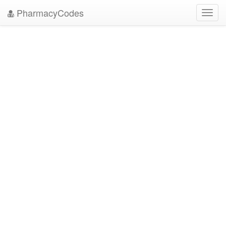
PharmacyCodes
Toggl
navig