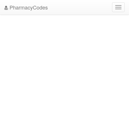
PharmacyCodes
Toggl
navig