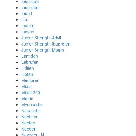
Ibuprocin
Ibuprohm
Ibutid
Ifen
Inabrin
Inoven
Junior Strength Advil
Junior Strength Ibuprofen
Junior Strength Motrin
Lamidon
Lebrufen
Lidifen
Liptan
Medipren
Midol
Midol 200
Motrin
Mynosedin
Napacetin
Nobfelon
Nobfen
Nobgen
Novogent N