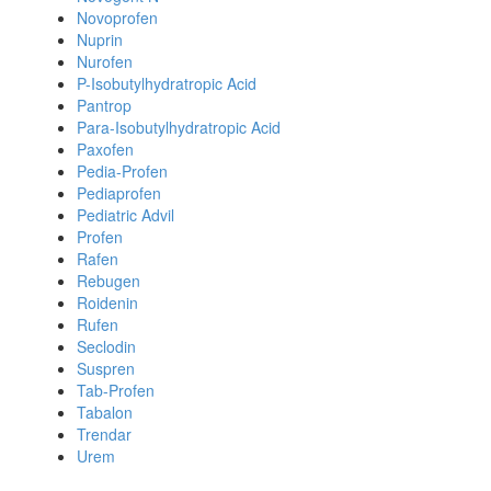
Novoprofen
Nuprin
Nurofen
P-Isobutylhydratropic Acid
Pantrop
Para-Isobutylhydratropic Acid
Paxofen
Pedia-Profen
Pediaprofen
Pediatric Advil
Profen
Rafen
Rebugen
Roidenin
Rufen
Seclodin
Suspren
Tab-Profen
Tabalon
Trendar
Urem