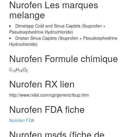
Nurofen Les marques
melange
Dimetapp Cold and Sinus Caplets (Ibuprofen +
Pseudoephedrine Hydrochloride)
Dristan Sinus Caplets (Ibuprofen + Pseudoephedrine
Hydrochloride)
Nurofen Formule chimique
C
H
O
13
18
2
Nurofen RX lien
http://www.rxlist.com/cgi/generic/ibup.htm
Nurofen FDA fiche
Nurofen FDA
Nurofen msds (fiche de