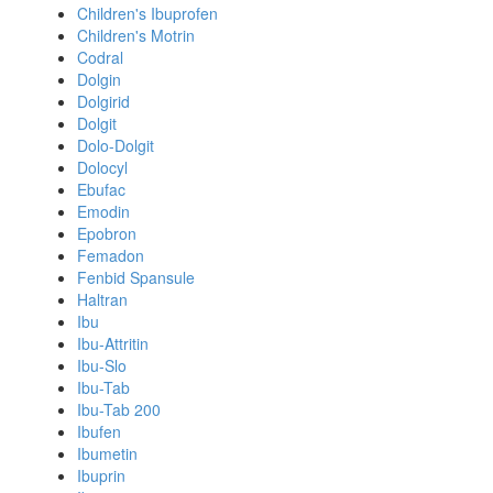
Children's Ibuprofen
Children's Motrin
Codral
Dolgin
Dolgirid
Dolgit
Dolo-Dolgit
Dolocyl
Ebufac
Emodin
Epobron
Femadon
Fenbid Spansule
Haltran
Ibu
Ibu-Attritin
Ibu-Slo
Ibu-Tab
Ibu-Tab 200
Ibufen
Ibumetin
Ibuprin