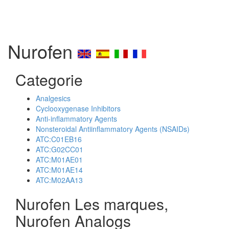
Nurofen
Categorie
Analgesics
Cyclooxygenase Inhibitors
Anti-inflammatory Agents
Nonsteroidal Antiinflammatory Agents (NSAIDs)
ATC:C01EB16
ATC:G02CC01
ATC:M01AE01
ATC:M01AE14
ATC:M02AA13
Nurofen Les marques,
Nurofen Analogs