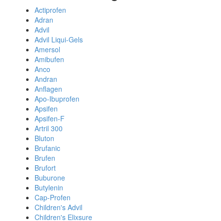
Actiprofen
Adran
Advil
Advil Liqui-Gels
Amersol
Amibufen
Anco
Andran
Anflagen
Apo-Ibuprofen
Apsifen
Apsifen-F
Artril 300
Bluton
Brufanic
Brufen
Brufort
Buburone
Butylenin
Cap-Profen
Children's Advil
Children's Elixsure