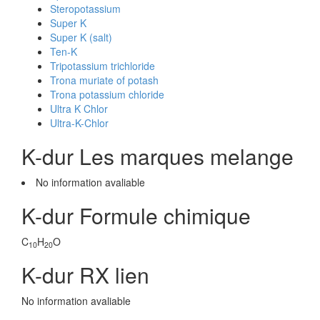
Steropotassium
Super K
Super K (salt)
Ten-K
Tripotassium trichloride
Trona muriate of potash
Trona potassium chloride
Ultra K Chlor
Ultra-K-Chlor
K-dur Les marques melange
No information avaliable
K-dur Formule chimique
C
H
O
10
20
K-dur RX lien
No information avaliable