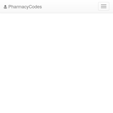
PharmacyCodes
Toggl
navig