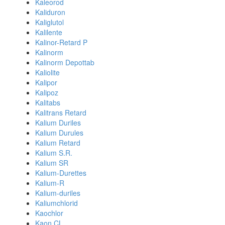
Kaleorod
Kaliduron
Kaliglutol
Kalilente
Kalinor-Retard P
Kalinorm
Kalinorm Depottab
Kaliolite
Kalipor
Kalipoz
Kalitabs
Kalitrans Retard
Kalium Duriles
Kalium Durules
Kalium Retard
Kalium S.R.
Kalium SR
Kalium-Durettes
Kalium-R
Kalium-duriles
Kaliumchlorid
Kaochlor
Kaon CL