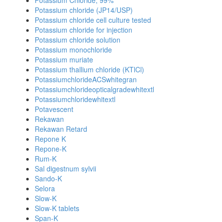
Potassium Chloride, 99%
Potassium chloride (JP14/USP)
Potassium chloride cell culture tested
Potassium chloride for injection
Potassium chloride solution
Potassium monochloride
Potassium muriate
Potassium thallium chloride (KTlCl)
PotassiumchlorideACSwhitegran
Potassiumchlorideopticalgradewhitextl
Potassiumchloridewhitextl
Potavescent
Rekawan
Rekawan Retard
Repone K
Repone-K
Rum-K
Sal digestnum sylvii
Sando-K
Selora
Slow-K
Slow-K tablets
Span-K