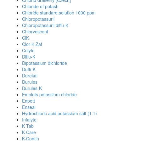
Chlorid draselny [Czech]
Chloride of potash
Chloride standard solution 1000 ppm
Chloropotassuril
Chloropotassuril diffu-K
Chlorvescent
ClK
Clor-K-Zaf
Colyte
Diffu-K
Dipotassium dichloride
Duffi-K
Durekal
Durules
Durules-K
Emplets potassium chloride
Enpott
Enseal
Hydrochloric acid potassium salt (1:1)
Infalyte
K Tab
K-Care
K-Contin