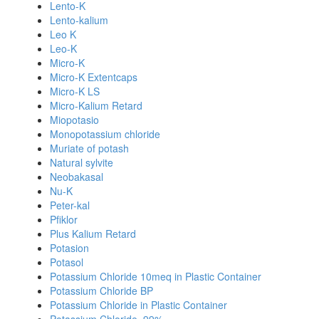
Lento-K
Lento-kalium
Leo K
Leo-K
Micro-K
Micro-K Extentcaps
Micro-K LS
Micro-Kalium Retard
Miopotasio
Monopotassium chloride
Muriate of potash
Natural sylvite
Neobakasal
Nu-K
Peter-kal
Pfiklor
Plus Kalium Retard
Potasion
Potasol
Potassium Chloride 10meq in Plastic Container
Potassium Chloride BP
Potassium Chloride in Plastic Container