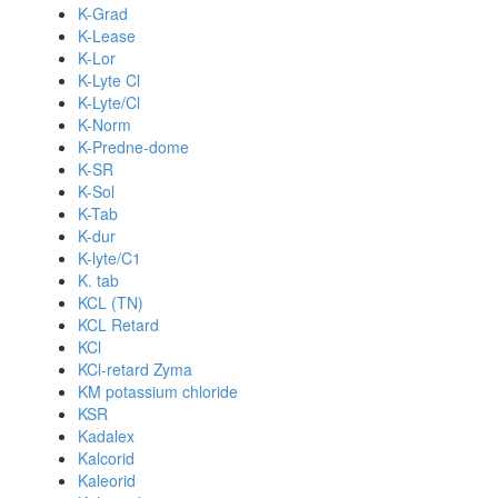
K-Grad
K-Lease
K-Lor
K-Lyte Cl
K-Lyte/Cl
K-Norm
K-Predne-dome
K-SR
K-Sol
K-Tab
K-dur
K-lyte/C1
K. tab
KCL (TN)
KCL Retard
KCl
KCl-retard Zyma
KM potassium chloride
KSR
Kadalex
Kalcorid
Kaleorid