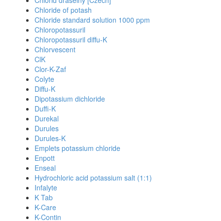
Chlorid draselny [Czech]
Chloride of potash
Chloride standard solution 1000 ppm
Chloropotassuril
Chloropotassuril diffu-K
Chlorvescent
ClK
Clor-K-Zaf
Colyte
Diffu-K
Dipotassium dichloride
Duffi-K
Durekal
Durules
Durules-K
Emplets potassium chloride
Enpott
Enseal
Hydrochloric acid potassium salt (1:1)
Infalyte
K Tab
K-Care
K-Contin