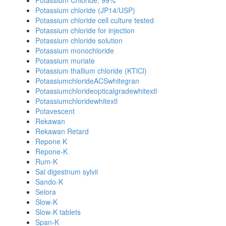
Potassium Chloride, 99%
Potassium chloride (JP14/USP)
Potassium chloride cell culture tested
Potassium chloride for injection
Potassium chloride solution
Potassium monochloride
Potassium muriate
Potassium thallium chloride (KTlCl)
PotassiumchlorideACSwhitegran
Potassiumchlorideopticalgradewhitextl
Potassiumchloridewhitextl
Potavescent
Rekawan
Rekawan Retard
Repone K
Repone-K
Rum-K
Sal digestnum sylvii
Sando-K
Selora
Slow-K
Slow-K tablets
Span-K