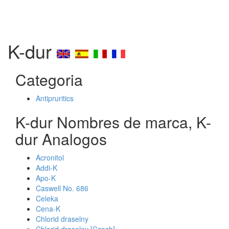
K-dur
Categoria
Antipruritics
K-dur Nombres de marca, K-
dur Analogos
Acronitol
Addi-K
Apo-K
Caswell No. 686
Celeka
Cena-K
Chlorid draselny