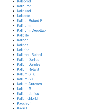
Kaleorod
Kaliduron
Kaliglutol
Kalilente
Kalinor-Retard P
Kalinorm
Kalinorm Depottab
Kaliolite
Kalipor
Kalipoz
Kalitabs
Kalitrans Retard
Kalium Duriles
Kalium Durules
Kalium Retard
Kalium S.R.
Kalium SR
Kalium-Durettes
Kalium-R
Kalium-duriles
Kaliumchlorid
Kaochlor
Kaon CL