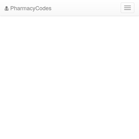
PharmacyCodes
Toggl
navig