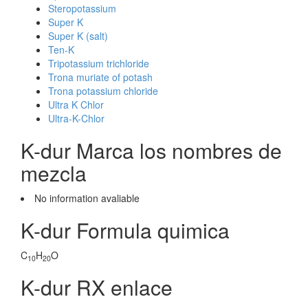
Steropotassium
Super K
Super K (salt)
Ten-K
Tripotassium trichloride
Trona muriate of potash
Trona potassium chloride
Ultra K Chlor
Ultra-K-Chlor
K-dur Marca los nombres de
mezcla
No information avaliable
K-dur Formula quimica
C
H
O
10
20
K-dur RX enlace