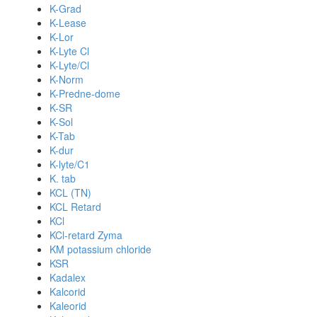
K-Grad
K-Lease
K-Lor
K-Lyte Cl
K-Lyte/Cl
K-Norm
K-Predne-dome
K-SR
K-Sol
K-Tab
K-dur
K-lyte/C1
K. tab
KCL (TN)
KCL Retard
KCl
KCl-retard Zyma
KM potassium chloride
KSR
Kadalex
Kalcorid
Kaleorid