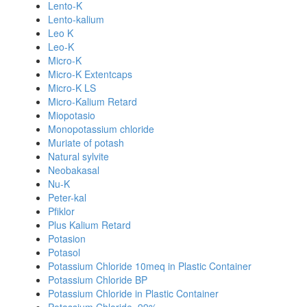
Lento-K
Lento-kalium
Leo K
Leo-K
Micro-K
Micro-K Extentcaps
Micro-K LS
Micro-Kalium Retard
Miopotasio
Monopotassium chloride
Muriate of potash
Natural sylvite
Neobakasal
Nu-K
Peter-kal
Pfiklor
Plus Kalium Retard
Potasion
Potasol
Potassium Chloride 10meq in Plastic Container
Potassium Chloride BP
Potassium Chloride in Plastic Container